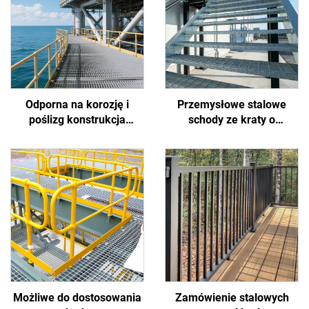
Odporna na korozję i
Przemysłowe stalowe
poślizg konstrukcja
schody ze kraty o
bezpieczeństwa ze
właściwościach
stalowej kraty
przeciwpoślizgowych i
zaprojektowana specjalnie
łatwej instalacji,
do ekstremalnych
odpowiednie do
warunków panujących na
zastosowań komunalnych,
platformach wiertniczych i
budowlanych, w parkach
portach offshore
oraz na wiaduktach
Możliwe do dostosowania
Zamówienie stalowych