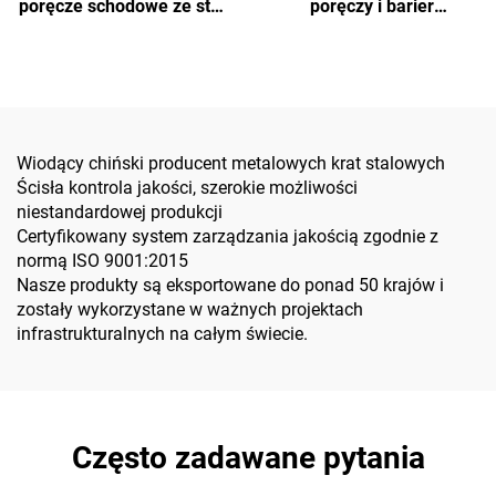
poręcze schodowe ze stali
poręczy i barier
węglowej – odporniejsze,
przemysłowych,
odpowiednie do użytku
mieszkaniowych i
mieszkaniowego/przemysłowego/handlowego
handlowych
Wiodący chiński producent metalowych krat stalowych
Ścisła kontrola jakości, szerokie możliwości
niestandardowej produkcji
Certyfikowany system zarządzania jakością zgodnie z
normą ISO 9001:2015
Nasze produkty są eksportowane do ponad 50 krajów i
zostały wykorzystane w ważnych projektach
infrastrukturalnych na całym świecie.
Często zadawane pytania