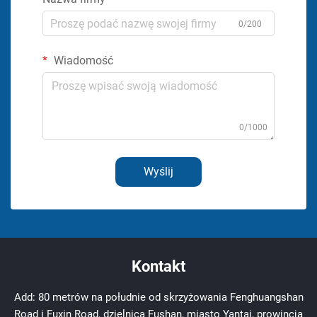
0/200
Wiadomość
0/1000
Wyślij
Kontakt
Add: 80 metrów na południe od skrzyżowania Fenghuangshan
Road i Fuxin Road, dzielnica Fushan, miasto Yantai, prowincja