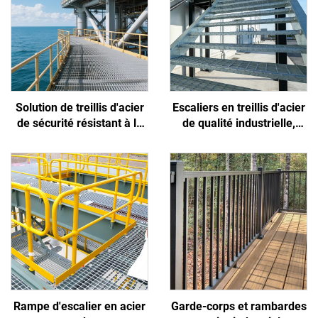
Solution de treillis d'acier
Escaliers en treillis d'acier
de sécurité résistant à la
de qualité industrielle,
corrosion et aux glissades,
antidérapants et faciles à
conçue spécifiquement
installer, adaptés aux
pour les environnements
projets municipaux, de
extrêmes des plates-
construction, aux parcs et
formes offshore et des
aux passages supérieurs
ports
Rampe d'escalier en acier
Garde-corps et rambardes