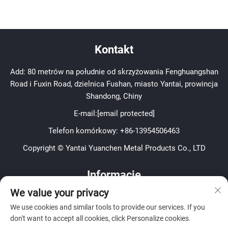
Kontakt
Add: 80 metrów na południe od skrzyżowania Fenghuangshan
Road i Fuxin Road, dzielnica Fushan, miasto Yantai, prowincja
Shandong, Chiny
E-mail:
[email protected]
Telefon komórkowy:
+86-13954506463
Copyright © Yantai Yuanchen Metal Products Co., LTD
Informacje
We value your privacy
Zapisz się, aby otrzymywać nasz tygodniowy biuletyn
We use cookies and similar tools to provide our services. If you
don't want to accept all cookies, click Personalize cookies.