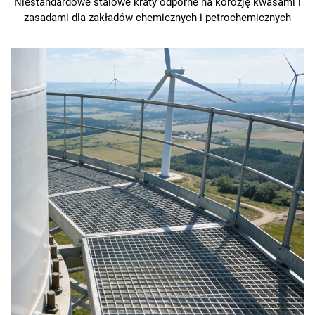
Niestandardowe stalowe kraty odporne na korozję kwasami i
zasadami dla zakładów chemicznych i petrochemicznych