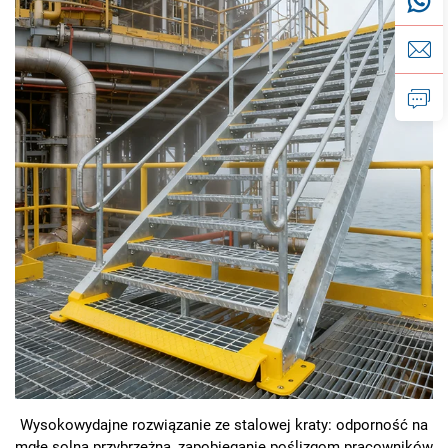
Wysokowydajne rozwiązanie ze stalowej kraty: odporność na
mgłę solną przybrzeżną, zapobieganie poślizgom pracowników