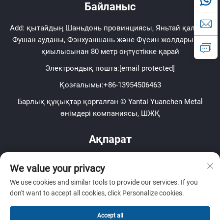
Байланыс
Add: қытайдың Шаньдонь провинциясы, Яньтай қаласы,
Фушан ауданы, Фэнхуаншань және Фүсин жолдарының
қиылысынан 80 метр оңтүстікке қарай
Электрондық пошта:
[email protected]
Қозғалымы:
+86-13954506463
Барлық құқықтар қорғалған © Yantai Yuanchen Metal
өнімдері компаниясы, ШЖҚ
Ақпарат
Апта сайынғы жаңалық хаттарымызды алу үшін
We value your privacy
жазылыңыз
We use cookies and similar tools to provide our services. If you
don't want to accept all cookies, click Personalize cookies.
Accept all