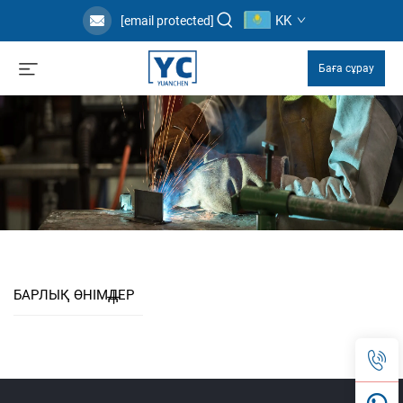
KK
[email protected]
Баға сұрау
БАРЛЫҚ ӨНІМДЕР