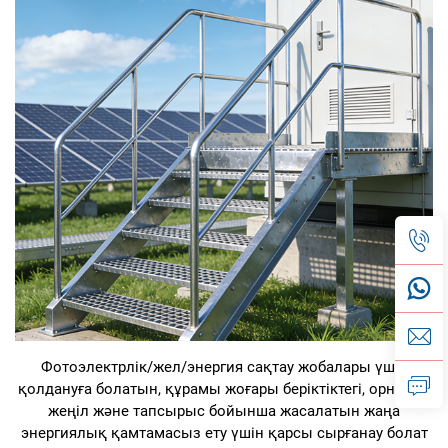
Фотоэлектрлік/жел/энергия сақтау жобалары үшін
қолдануға болатын, құрамы жоғары беріктіктегі, орнатуға
жеңіл және тапсырыс бойынша жасалатын жаңа
энергиялық қамтамасыз ету үшін қарсы сырғанау болат