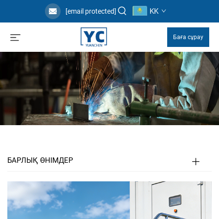
KK
[email protected]
Баға сұрау
БАРЛЫҚ ӨНІМДЕР