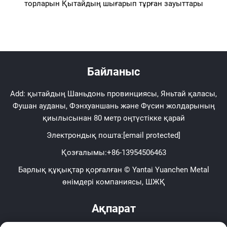
торларын Қытайдың шығарып тұрған зауыттары
Байланыс
Add: қытайдың Шаньдонь провинциясы, Яньтай қаласы,
Фушан ауданы, Фэнхуаншань және Фүсин жолдарының
қиылысынан 80 метр оңтүстікке қарай
Электрондық пошта:
[email protected]
Қозғалымы:
+86-13954506463
Барлық құқықтар қорғалған © Yantai Yuanchen Metal
өнімдері компаниясы, ШЖҚ
Ақпарат