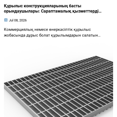
Құрылыс конструкцияларының басты
орындаушылары: Сараптамалық қызметтерді
салыстырыңыз
Jul 08, 2026
Коммерциялық немесе өнеркәсіптік құрылыс
жобасында дұрыс болат құрылымдарын салатын
компанияларды таңдау – ең маңызды шешімдердің
бірі. Сіз таңдаған компания салыну сапасына,
жобаның уақыт кестесіне, құнының тиімділігіне және
...