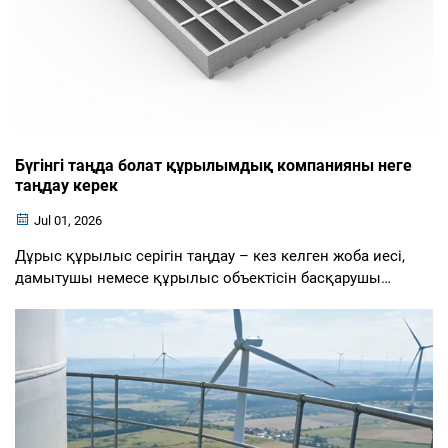
Бүгінгі таңда болат құрылымдық компанияны неге
таңдау керек
Jul 01, 2026
Дұрыс құрылыс серігін таңдау – кез келген жоба иесі,
дамытушы немесе құрылыс объектісін басқарушы
үшін ең маңызды шешімдердің бірі. Сапалы болат
құрылымдық компания инженерлік сараптаманы,
өндірістік қабілетті және жобаны ...