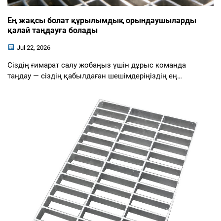
Ең жақсы болат құрылымдық орындаушыларды
қалай таңдауға болады
Jul 22, 2026
Сіздің ғимарат салу жобаңыз үшін дұрыс команда
таңдау — сіздің қабылдаған шешімдеріңіздің ең
маңыздысының бірі. Болат құрылымдық
орындаушылар — сіздің ...