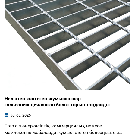
Неліктен көптеген жұмысшылар
гальванизацияланған болат торын таңдайды
Jul 08, 2026
Егер сіз өнеркәсіптік, коммерциялық немесе
мемлекеттік жобаларда жұмыс істеген болсаңыз, сіз