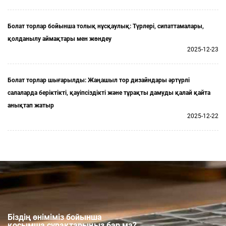
Болат торлар бойынша толық нұсқаулық: Түрлері, сипаттамалары,
қолданылу аймақтары мен жөндеу
2025-12-23
Болат торлар шығарылды: Жаңашыл тор дизайндары әртүрлі
салаларда беріктікті, қауіпсіздікті және тұрақты дамуды қалай қайта
анықтап жатыр
2025-12-22
Біздің өніміміз бойынша
қосымша сұрақтарыңыз бар ма?