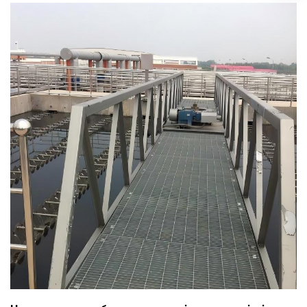
ғимараттарды, көпірлерді, амбарларды және
өнеркәсіптік ғимараттарды жобалау мен ...