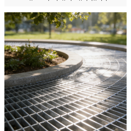
Техникалық құрылымдардың құрылысын жүзеге асыратын
компаниялар өндірістік, коммерциялық және
инфрақұрылымдық жобалар үшін қазір қолайлы таңдау
болып табылады, себебі олар өлшенетін...