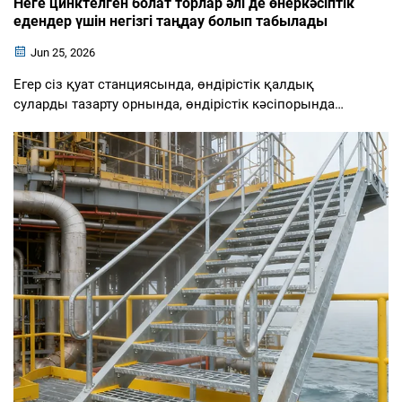
Неге цинктелген болат торлар әлі де өнеркәсіптік
едендер үшін негізгі таңдау болып табылады
Jun 25, 2026
Егер сіз қуат станциясында, өндірістік қалдық
суларды тазарту орнында, өндірістік кәсіпорында
немесе қоймада жүрген болсаңыз, сіз, мүмкін,
цинктелген болат торлардың үстінде тұрғансыз.
Қазіргі кезде қол жетімді еден материалдарының
саны өсе берсе де, цинктелген ...