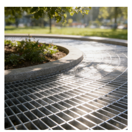
бір нәрсені байқаған боларсыз: гальванизацияланған
болат торы әр жерде. Зауыттардағы жүру жолдары мен
су ағызу жүйелерінен теңіз аралық платформалары
мен электр станцияларына дейін ол бүкіл әлемдегі
құрылыс алаңдарында еден мен қатынас
шешімдерінің ең кең тараған түрлерінің біріне
айналды.