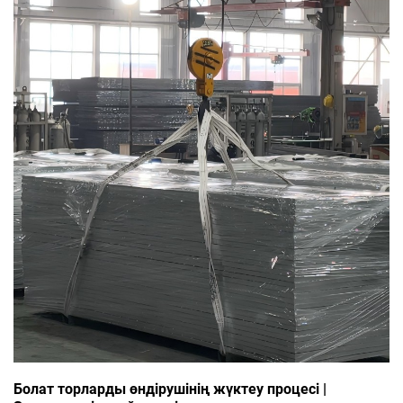
сайын және жобалардың іске асу мерзімі қысқарақ
болған сайын, болат құрылымдардың...
Болат торларды өндірушінің жүктеу процесі |