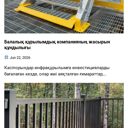
Балалық құрылымдық компанияның жасырын
құндылығы
Jun 22, 2026
Кәсіпорындар инфрақұрылымға инвестицияларды
бағалаған кезде, олар жиі аяқталған ғимараттар,
қоймалар немесе өнеркәсіптік платформалар сияқты
көрінетін нәтижелерге назар аударады. Алайда,
балалық құрылымдық компаниясының шынайы
құндылығы физикалық каркастан әлдеқайда аса
кетеді...