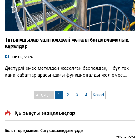
Тұтынушылар үшін күрделі металл бағдарламалық
құралдар
Jun 08, 2026
Дәстүрлі емес металдан жасалған баспалдақ — бұл тек
қана қабаттар арасындағы функционалды жол емес.
Бұл — құрылымдық және визуалдық құндылық, оны
жоспарлау үшін мұқият жоспарлау, өлшемдік дәлдік
және материалдардың жүктеме әсерінен қалай
Алдыңғы
1
2
3
4
Келесі
өзгеретінін түсіну қажет. Архитекторлар үшін, кон...
Қызықты жаңалықтар
Болат тор қызметі: Сату саласындағы үздік
2025-12-24