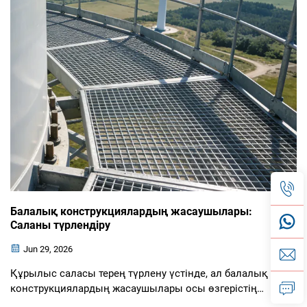
Балалық конструкциялардың жасаушылары:
Саланы түрлендіру
Jun 29, 2026
Құрылыс саласы терең түрлену үстінде, ал балалық
конструкциялардың жасаушылары осы өзгерістің
орталығында. Бұл мамандандырылған мамандар