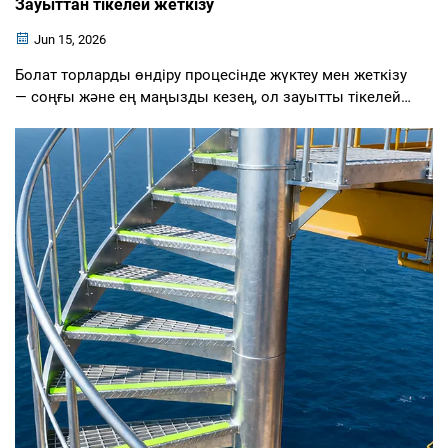
Зауыттан тікелей жеткізу
Jun 15, 2026
Болат торларды өндіру процесінде жүктеу мен жеткізу
— соңғы және ең маңызды кезең, ол зауытты тікелей
тұтынушыларымызбен байланыстырады. Бүгін біз
сізді болат торлардың нақты жүктеу операциясын
көрсету үшін өз цехымызға шақырамыз...