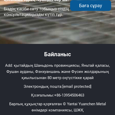
Баға сұрау
Біздің кәсіби сату тобыңыз сіздің
консультацияңызды күтіп тұр.
Байланыс
Add: қытайдың Шаньдонь провинциясы, Яньтай қаласы,
Фушан ауданы, Фэнхуаншань және Фүсин жолдарының
қиылысынан 80 метр оңтүстікке қарай
Электрондық пошта:
[email protected]
Қозғалымы:
+86-13954506463
Барлық құқықтар қорғалған © Yantai Yuanchen Metal
өнімдері компаниясы, ШЖҚ