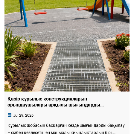
Қазір құрылыс конструкцияларын
орындаушылары арқылы шығындарды
тиімділendirіңіз
Jul 29, 2026
Құрылыс жобасын басқарған кезде шығындарды бақылау
– сізбен кездесетін ең маңызды қиындықтардың бірі.