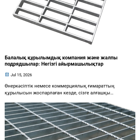
Балалық құрылымдық компания және жалпы
подрядшылар: Негізгі айырмашылықтар
Jul 15, 2026
Өнеркәсіптік немесе коммерциялық ғимараттың
құрылысын жоспарлаған кезде, сізге алғашқы
шешімдердің бірі – болашақ құрылыс объектісінің
құрылымын қамтитын болат конструкциялар
компаниясын тарту немесе болат құрылымды жалпы
құрылыс көлемінің бір бөлігі ретінде орындайтын
жалпы подрядшыны істету болады. Бұл екі нұсқа ...