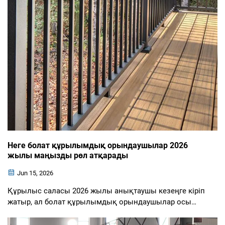
Неге болат құрылымдық орындаушылар 2026
жылы маңызды рөл атқарады
Jun 15, 2026
Құрылыс саласы 2026 жылы анықтаушы кезеңге кіріп
жатыр, ал болат құрылымдық орындаушылар осы
түрлену орталығында орналасқан. Алтыншы
инфрақұрылымға деген қажеттілік күрделене түскен