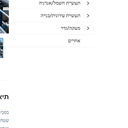
תעשיית חשמל/אנרגיה
תעשיית עירונית/בנייה
מעקה/גדר
אחרים
תיא
שטחי 