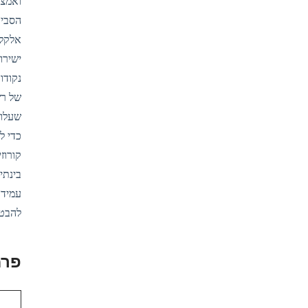
ואמצע
הסביב
אלקלי
ישירו
נקודו
של רש
שעלול
כדי ל
קורוז
עמיד 
להבטי
פרמ