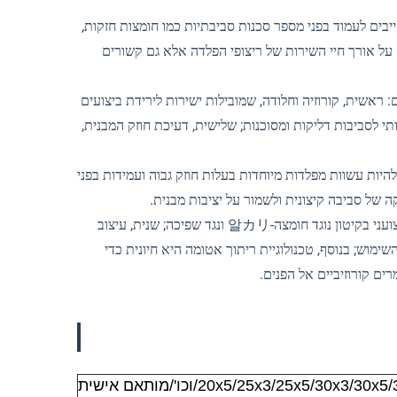
בים לעמוד בפני מספר סכנות סביבתיות כמו חומצות חזקות,
ק על אורך חיי השירות של ריצופי הפלדה אלא גם קשורים
אשית, קורוזיה וחלודה, שמובילות ישירות לירידת ביצועים
תי לסביבות דליקות ומסוכנות; שלישית, דעיכת חוזק המבנית,
יות עשוות מפלדות מיוחדות בעלות חוזק גבוה ועמידות בפני
קה של סביבה קיצונית ולשמור על יציבות מבנית.
בינתיים, יש לנהל שליטה מחמירה על תהליכי הייצור המרכזיים: ראשית, טיפול מקצועני בקיטון נוגד חומצה-알カリ ונגד שפיכה; שנית, עיצוב
ימוש; בנוסף, טכנולוגיית ריתוך אטומה היא חיונית כדי
ים קורוזיביים אל הפנים.
20x5/25x3/25x5/30x3/וכו'/מותאם אישית