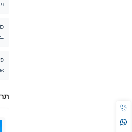
תואם ל
כֹּ
בא
פת
אנ
תרח