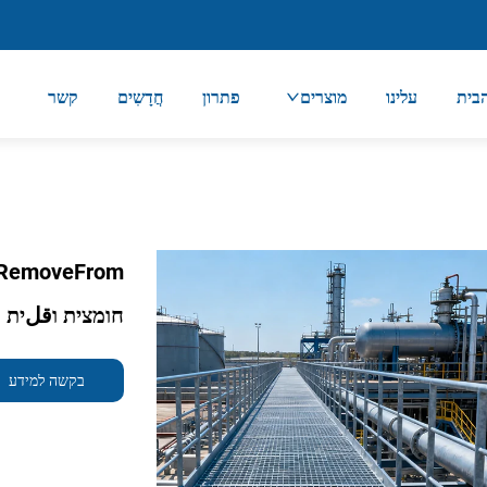
בית
עלינו
מוצרים
פתרון
חֲדָשִים
קשר
חומצית וقلית ב
בקשה למידע