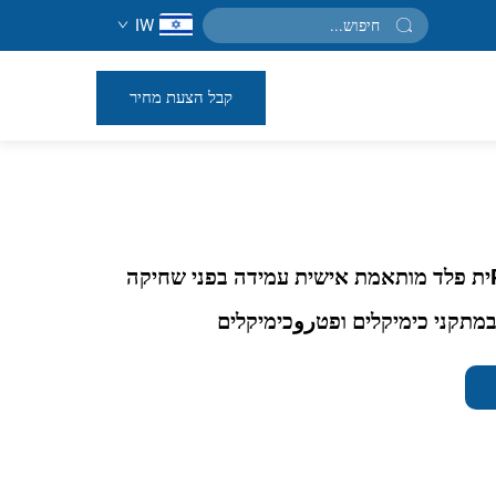
IW
קבל הצעת מחיר
RemoveFromית פלד מותאמת אישית עמידה בפני שחיקה
מתקני כימיקלים ופטروכימיקלים