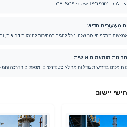
תקן ISO 9001, אישורי CE, SGS
וחַ מִשְׁעוּרִים חָדִישׁ
מצעות מתקני הייצור שלנו, נוכל להגיב במהירות להזמנות דחופות, וב
רונות מותאמים אישית
ו תומכים בדרישות גודל וחומר לא סטנדרטיים, מספקים הדרכה ותמיכ
ישי יישום