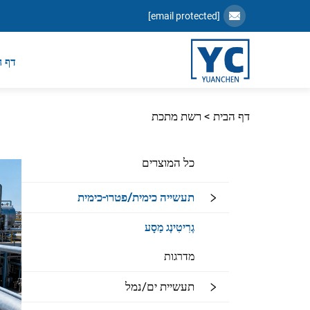
[email protected]
דף ה
דף הבית >
רשת מתכת
כל המוצרים
תעשייה כימית/פטרו-כימית
גְרִיטִינְג מַסָע
מדרגות
תעשיית ים/נמל