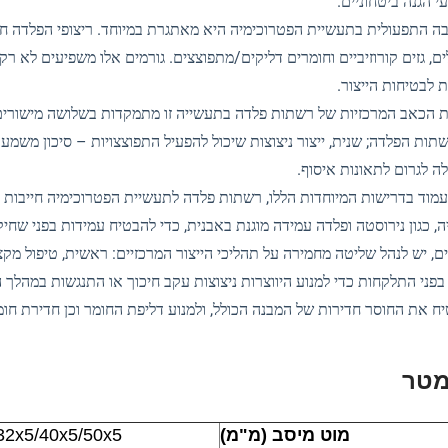
י הגנה ביטחוניים.
ה התפעולית בתעשיית הפטרוכימיה היא מאתגרת במיוחד. ריצופי הפלדה חיי
ם, גזים קורוזיביים וחומרים דליקים/מתפוצצים. גורמים אלו משפיעים לא ר
ת לבטיחות הייצור.
ת הכאב המרכזיות של רשתות פלדה בתעשייה זו מתמקדות בשלושה מישורים: ר
תות הפלדה; שנית, ייצור ניצוצות שיכול להפעיל התפוצצויות – סיכון משמעו
ה לגרום לתאונות איסוף.
עמוד בדרישות המיוחדות הללו, רשתות פלדה לתעשיית הפטרוכימיה חייבות לה
יה, כגון נירוסטה ופלדה עמידה מוגנת באבנית, כדי להבטיח עמידות בפני שחי
בפני התלקחות כדי למנוע היווצרות ניצוצות עקב חיכוך או התנגשות במהלך הש
ח את החוסר חדירות של המבנה הכולל, ולמנוע דליפת החומר וכן חדירת חומר
טר
מוט מיסב (מ"מ)
/30x5/32x5/40x5/50x5