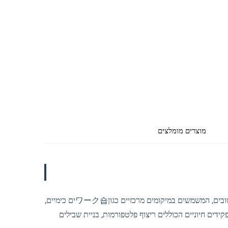
מוצרים מומלצים
בסביבות ייצור של תעשיות פטרוכימיות, ריצופי פלדה מהווים רכיבים מתכתיים חשובים, המשמשים במיקומים מרכזיים כגוןワーク숍ים כימיים,
דים חיוניים הכוללים ריצוף פלטפורמות, בניית שבילים