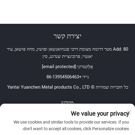
יצירת קשר
Add: 80 מטר דרומה מצומת דרכי פנגחואנשאן ופושין, מחוז פושאן, עיר
יאנטיי, פרובינציית שנדונג, סין
אֶלֶקטרוֹנִי:
[email protected]
נייד:
+86-13954506463
כל הזכויות שמורות © Yantai Yuanchen Metal products Co., LTD
מידע
We value your privacy
הירשם לקבל את הניוזלטר השבועי שלנו
We use cookies and similar tools to provide our services. If you
don't want to accept all cookies, click Personalize cookies.