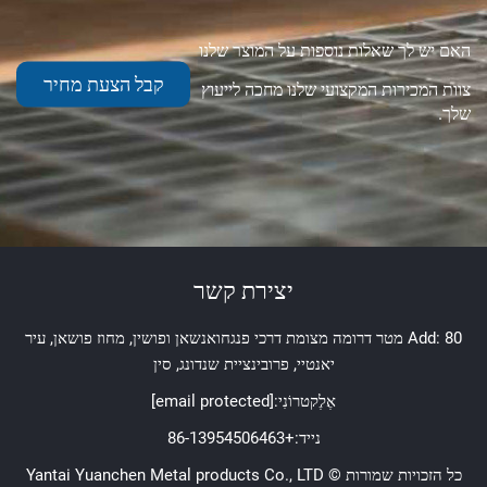
האם יש לך שאלות נוספות על המוצר שלנו
קבל הצעת מחיר
צוות המכירות המקצועי שלנו מחכה לייעוץ
שלך.
יצירת קשר
Add: 80 מטר דרומה מצומת דרכי פנגחואנשאן ופושין, מחוז פושאן, עיר
יאנטיי, פרובינציית שנדונג, סין
אֶלֶקטרוֹנִי:
[email protected]
נייד:
+86-13954506463
כל הזכויות שמורות © Yantai Yuanchen Metal products Co., LTD