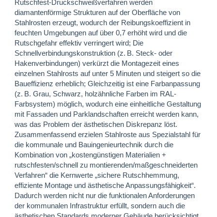
Rutschfest-Druckschweißverfahren werden
diamantenförmige Strukturen auf der Oberfläche von
Stahlrosten erzeugt, wodurch der Reibungskoeffizient in
feuchten Umgebungen auf über 0,7 erhöht wird und die
Rutschgefahr effektiv verringert wird; Die
Schnellverbindungskonstruktion (z. B. Steck- oder
Hakenverbindungen) verkürzt die Montagezeit eines
einzelnen Stahlrosts auf unter 5 Minuten und steigert so die
Baueffizienz erheblich; Gleichzeitig ist eine Farbanpassung
(z. B. Grau, Schwarz, holzähnliche Farben im RAL-
Farbsystem) möglich, wodurch eine einheitliche Gestaltung
mit Fassaden und Parklandschaften erreicht werden kann,
was das Problem der ästhetischen Diskrepanz löst.
Zusammenfassend erzielen Stahlroste aus Spezialstahl für
die kommunale und Bauingenieurtechnik durch die
Kombination von „kostengünstigen Materialien +
rutschfesten/schnell zu montierenden/maßgeschneiderten
Verfahren“ die Kernwerte „sichere Rutschhemmung,
effiziente Montage und ästhetische Anpassungsfähigkeit“.
Dadurch werden nicht nur die funktionalen Anforderungen
der kommunalen Infrastruktur erfüllt, sondern auch die
ästhetischen Standards moderner Gebäude berücksichtigt.