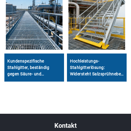
Kundenspezifische
Hochleistungs-
Stahlgitter, beständig
Stahlgitterlösung:
gegen Säure- und
Widersteht Salzsprühnebel
Alkalikorrosion für
in Küstenregionen,
chemische und
verhindert das Ausrutschen
petrochemische Anlagen
von Arbeitern und reduziert
Bewuchs
Kontakt