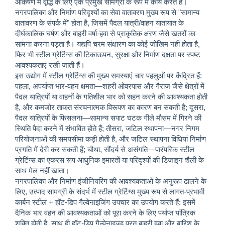
आकर्षण में वृद्धि के लिए एक प्रमुख सामग्री के रूप में कार्य करते हैं।
नगरपालिका और निर्माण परिदृश्यों का सेवा वातावरण मुख्य रूप से "सामान्य
वातावरण के संपर्क में" होता है, जिसमें पैदल यात्री/वाहन यातायात के
दीर्घकालिक घर्षण और बाहरी वर्षा-हवा से प्राकृतिक क्षरण जैसे खतरों का
सामना करना पड़ता है। यद्यपि चरम संक्षारण का कोई जोखिम नहीं होता है,
फिर भी स्टील ग्रेटिंग्स की टिकाऊपन, सुरक्षा और निर्माण दक्षता पर स्पष्ट
आवश्यकताएं रखी जाती हैं।
इस उद्योग में स्टील ग्रेटिंग्स की मुख्य समस्याएं चार पहलुओं पर केंद्रित हैं:
पहला, अपर्याप्त भार-वहन क्षमता—शहरी ओवरपास और गैराज जैसे क्षेत्रों में
पैदल यात्रियों या वाहनों के गतिशील भार को सहन करने की आवश्यकता होती
है, और कमजोर ताकत संरचनात्मक विरूपण का कारण बन सकती है; दूसरा,
पैदल यात्रियों के फिसलना—सामान्य सपाट घटक गीले मौसम में गिरने की
स्थिति पैदा करने में संभावित होते हैं; तीसरा, जटिल स्थापना—नगर निगम
परियोजनाओं की समयसीमा कड़ी होती है, और जटिल स्थापना विधियां निर्माण
प्रगति में देरी कर सकती हैं; चौथा, सौंदर्य से असंगति—पारंपरिक स्टील
ग्रेटिंग्स का एकरस रूप आधुनिक इमारतों या परिदृश्यों की डिजाइन शैली के
साथ मेल नहीं खाता।
नगरपालिका और निर्माण इंजीनियरिंग की आवश्यकताओं के अनुरूप ढालने के
लिए, उत्पाद सामग्री के संदर्भ में स्टील ग्रेटिंग्स मुख्य रूप से लागत-प्रभावी
कार्बन स्टील + हॉट-डिप गैल्वेनाइजिंग उपचार का उपयोग करते हैं: इसमें
दैनिक भार वहन की आवश्यकताओं को पूरा करने के लिए पर्याप्त यांत्रिक
शक्ति होती है, साथ ही हॉट-डिप गैल्वेनाइज़्ड परत बाहरी हवा और बारिश के