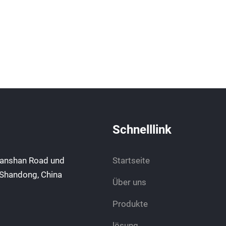
Schnelllink
uanshan Road und
Startseite
z Shandong, China
Über uns
Produkte
lösung