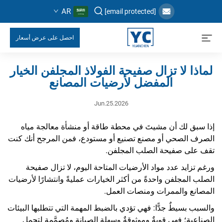
AR
[email protected]
احصل على عرض أسعار
لماذا لا تزال صفيحة الفولاذ المجلفن الخيار
المفضل لأرضيات المصانع
Jun.25.2026
إذا سبق لك أن مشيتَ في محطة طاقة أو منشأة معالجة مياه
الصرف الصحي أو مصنع تصنيع أو مستودع، فمن المرجح أنك كنت
تقف على صفيحة الصلب المجلفن.
ورغم تزايد عدد مواد الأرضيات المتاحة اليوم، لا تزال صفيحة
الصلب المجلفن واحدةً من أكثر الخيارات عمليةً وانتشارًا لأرضيات
المصانع والممرات ومنصات العمل.
والسبب بسيطٌ جدًّا: فهي تؤدي بالضبط المهمة التي تتطلبها البيئات
الصناعية؛ فهي قويةٌ وموثوقةٌ وسهلة الصيانة ومُصمَّمة لتحمل