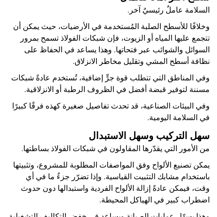
السلامة عاملٌ رئيسيٌ آخر.
وخلافًا للأسطح الصلبة المُستخدمة في الأرضيات، حيث يمكن أن
تتجمع عليها المياه أو الزيوت، فإن شبكات الفولاذ تسمح بمرور
السوائل والشوائب عبر فتحاتها. وهذا يساعد في الحفاظ على
نظافة أسطح المشي وتقليل مخاطر الانزلاق.
وفي المناطق التي تتطلب قوة جرٍّ إضافية، تُستخدم عادةً شبكات
مسننة لتوفير قبضة أفضل في الظروف الرطبة أو الانزلاقية.
وفي البيئات الصناعية، قد تحدث تفاصيل صغيرة كهذه فرقًا كبيرًا
في السلامة اليومية.
سهل التركيب وسهل الاستبدال
من الأمور التي يقدّرها المقاولون في شبكات الفولاذ بساطتها.
يمكن تصنيع الألواح وفق المواصفات المطلوبة للمشروع، وتثبيتها
باستخدام مشابك التثبيت القياسية. وإذا تضرّر جزءٌ ما في أي
وقت، فيمكن عادةً إزالة الألواح الفردية واستبدالها دون حدوث
اضطراب كبير في الهياكل المحيطة.
وهذا يسهّل عمليات الصيانة ويساعد في خفض التكاليف التشغيلية