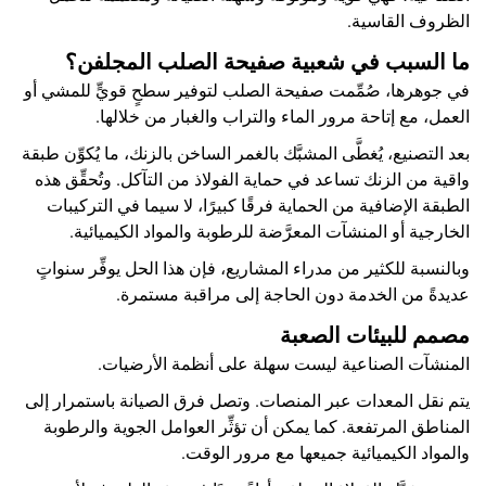
الظروف القاسية.
ما السبب في شعبية صفيحة الصلب المجلفن؟
في جوهرها، صُمِّمت صفيحة الصلب لتوفير سطحٍ قويٍّ للمشي أو
العمل، مع إتاحة مرور الماء والتراب والغبار من خلالها.
بعد التصنيع، يُغطَّى المشبَّك بالغمر الساخن بالزنك، ما يُكوِّن طبقة
واقية من الزنك تساعد في حماية الفولاذ من التآكل. وتُحقِّق هذه
الطبقة الإضافية من الحماية فرقًا كبيرًا، لا سيما في التركيبات
الخارجية أو المنشآت المعرَّضة للرطوبة والمواد الكيميائية.
وبالنسبة للكثير من مدراء المشاريع، فإن هذا الحل يوفِّر سنواتٍ
عديدةً من الخدمة دون الحاجة إلى مراقبة مستمرة.
مصمم للبيئات الصعبة
المنشآت الصناعية ليست سهلة على أنظمة الأرضيات.
يتم نقل المعدات عبر المنصات. وتصل فرق الصيانة باستمرار إلى
المناطق المرتفعة. كما يمكن أن تؤثِّر العوامل الجوية والرطوبة
والمواد الكيميائية جميعها مع مرور الوقت.