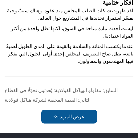
أفكار ختامية
لقد ظهرت شبكات الصلب المجلفن منذ عقود، وهناك سببٌ وجيهٌ
يفسّر استمرار تحديدها في المشاريع حول العالم.
ليست أحدث مادة متاحة في السوق، لكنها تظل واحدة من أكثر
المواد اعتماديةً.
عندما يكتسب المتانة والسلامة والقيمة على المدى الطويل أهميةً
بالغة، تظل صاج التصريف المجلفن إحدى أولى الحلول التي يفكر
فيها المهندسون والمقاولون.
السابق:
مقاولو الهياكل الفولاذية: يُحدثون تحوّلًا في القطاع
التالي:
القيمة المخفية لشركة هياكل فولاذية
عرض المزيد >>