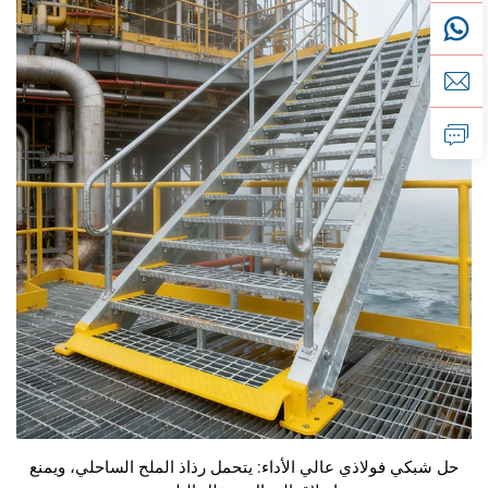
حل شبكي فولاذي عالي الأداء: يتحمل رذاذ الملح الساحلي، ويمنع