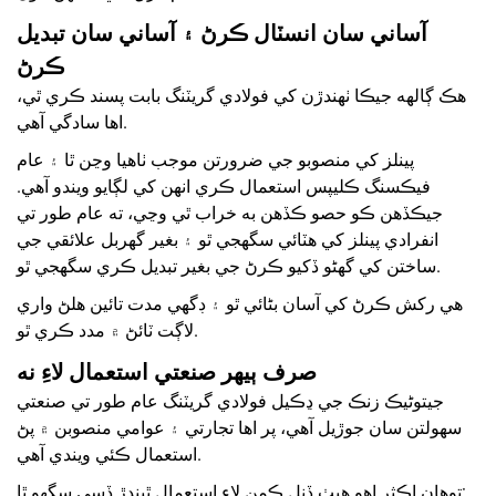
آساني سان انسٽال ڪرڻ ۽ آساني سان تبديل
ڪرڻ
هڪ ڳالهه جيڪا ٺهندڙن کي فولادي گريٽنگ بابت پسند ڪري ٿي،
اها سادگي آهي.
پينلز کي منصوبو جي ضرورتن موجب ٺاهيا وڃن ٿا ۽ عام
فيڪسنگ ڪليپس استعمال ڪري انھن کي لڳايو ويندو آهي.
جيڪڏهن ڪو حصو ڪڏهن به خراب ٿي وڃي، ته عام طور تي
انفرادي پينلز کي هٽائي سگهجي ٿو ۽ بغير گهربل علائقي جي
ساختن کي گهڻو ڏکيو ڪرڻ جي بغير تبديل ڪري سگهجي ٿو.
هي رکش ڪرڻ کي آسان بڻائي ٿو ۽ ڊگھي مدت تائين هلڻ واري
لاڳت ٽائڻ ۾ مدد ڪري ٿو.
صرف ٻيهر صنعتي استعمال لاءِ نه
جيتوڻيڪ زنڪ جي ڍڪيل فولادي گريٽنگ عام طور تي صنعتي
سهولتن سان جوڙيل آهي، پر اها تجارتي ۽ عوامي منصوبن ۾ پڻ
استعمال ڪئي ويندي آهي.
توهان اڪثر اهو هيٺ ڏنل ڪمن لاءِ استعمال ٿيندڙ ڏسي سگهو ٿا: