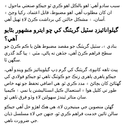
سبب سادو آهي: اهو بالڪل اهو ڪري ٿو جيڪو صنعتي ماحول ۾
ان کان مطلوب آهي. اهو مضبوط، قابل اعتماد، رکيا وڃڻ ۾
آسان، ۽ مشڪل حالتن کي برداشت ڪرڻ لاءِ ٺهيل آهي.
گيلوانائيزڊ سٽيل گريٽنگ کي ڇو ايترو مشهور بڻايو
آهي؟
بنادي ۾، سٽيل گريٽنگ جو مقصد مضبوط هلڻ يا ڪم ڪرڻ جو
سطح فراهم ڪرڻ آهي، جڏهن ته پاڻي، مٽي ۽ ٻيا گند گذري
سگهن ٿا.
پيٽ ٺاهه کانپوءِ، گريٽنگ کي گرم ڊپ گيلوينائيز ڪيو ويندو آهي،
جيڪو ٻاھری ٻاھری زنڪ جو ڪوٽنگ ٺاهي ٿو جيڪو فولادي کي
گهٽائڻ کان بچائڻ ۾ مدد ڪري ٿو. هي اضافي تحفظ جو تهه خاص
طور تي کليل هوا ۾ استعمال ڪيل انسٽاليشنن يا نمي ۽ ڪيميا
سان متاثر ٿيندڙ سهولتن لاءِ وڏو فرق ٺاهي ٿو.
گهڻن منصوبن جي مينيجرن لاءِ، هي هڪ اهڙو حل آهي جيڪو
سالن تائين خدمت فراهم ڪري ٿو، جنهن جي لاءِ مسلسل ڌيان
جي ضرورت ناهي.