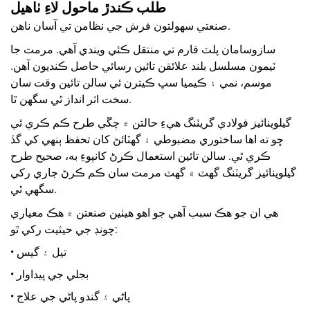
طلب ڪندڙ ماحول لاءِ ٺاهيل
صنعتي سهولتون فرش جي نظامن تي آسان ناهن.
سازوسامان پلٽ فارم تي منتقل ڪئي ويندي آهي. مرمت جا
ٽيمون مسلسل بلند علائقن تائين رسائي حاصل ڪنديون آهن.
موسم، نمي ۽ ڪيميا سڀ ڪيترن ئي سالن تائين وقت سان
سخت اثر انداز ٿي سگهن ٿا.
گيلوينائيز فولادي گريٽنگ هيءِ حالتن ۾ چڱي طرح ڪم ڪري ٿي
ڇو ته اها ساختوري مضبوطي ۽ گهٽائڻ کان تحفظ ٻنهي کي گڏ
ڪري ٿي. سالن تائين استعمال ڪرڻ کانپوءِ به، صحيح طرح
گيلوينائيز گريٽنگ گهٽ ۾ گهٽ مرمت سان ڪم ڪرڻ جاري رکي
سگهي ٿي.
هي ان جو هڪ سبب آهي جو اهو هيٺين صنعتن ۾ هڪ معياري
چونڊ جي حيثيت رکي ٿو:
• تيل ۽ گيس
• بجلي جي پيداوار
• پاڻي ۽ گندو پاڻي جي علاج