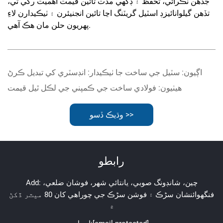
جڏهن ٽڪرائي، تحفظ ۽ ڊگھي مدت تائين قيمت اهميت رکي ٿي،
تڏهن گيلوانائيزڊ اسٽيل گريٽنگ اڃا تائين انجنيئرن ۽ ٺيڪيدارن لاءِ
پهريون حلن مان هڪ آهي.
اڳيون:
سٽيل جي ساخت جا ٺيڪيدار: انڊسٽري کي تبديل ڪرڻ
هيٺيون:
فولادي ساخت جي ڪمپني جي لڪل ٿيل قيمت
وڌيڪ ڏسو >>
رابطو
Add: چين، شانڊونگ صوبي، يانتائي شهر، فوشان ضلعي،
فنگهوائنشان سڑڪ ۽ فوشن سڑڪ جي چوراھي کان 80 ميٽر ڏکڻ
۾