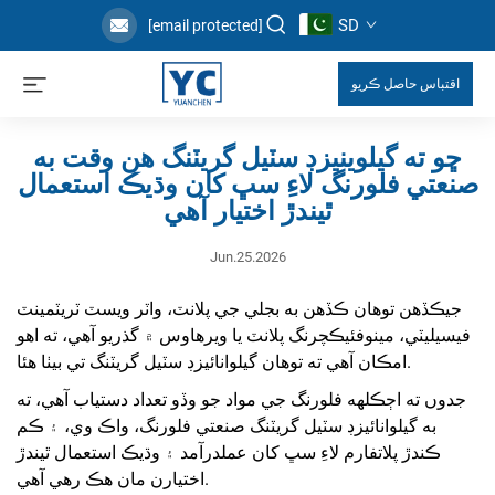
SD
[email protected]
اقتباس حاصل ڪريو
ڇو ته گيلوينيزڊ سٽيل گريٽنگ هن وقت به
صنعتي فلورنگ لاءِ سڀ کان وڌيڪ استعمال
ٿيندڙ اختيار آهي
Jun.25.2026
جيڪڏهن توهان ڪڏھن به بجلي جي پلانٽ، واٽر ويسٽ ٽريٽمينٽ
فيسيليٽي، مينوفئيڪچرنگ پلانٽ يا ويرهاوس ۾ گذريو آهي، ته اهو
امڪان آهي ته توهان گيلوانائيزڊ سٽيل گريٽنگ تي بيٺا هئا.
جدوں ته اڄڪلهه فلورنگ جي مواد جو وڏو تعداد دستياب آهي، ته
به گيلوانائيزڊ سٽيل گريٽنگ صنعتي فلورنگ، واڪ وي، ۽ ڪم
ڪندڙ پلاتفارم لاءِ سڀ کان عملدرآمد ۽ وڌيڪ استعمال ٿيندڙ
اختيارن مان هڪ رهي آهي.