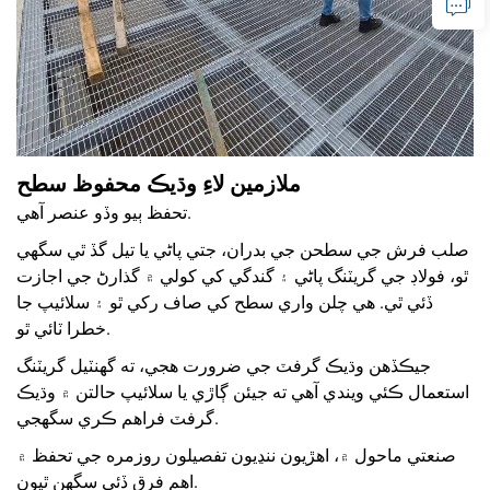
ملازمين لاءِ وڌيڪ محفوظ سطح
تحفظ ٻيو وڏو عنصر آهي.
صلب فرش جي سطحن جي بدران، جتي پاڻي يا تيل گڏ ٿي سگهي
ٿو، فولاڊ جي گريٽنگ پاڻي ۽ گندگي کي کولي ۾ گذارڻ جي اجازت
ڏئي ٿي. هي چلن واري سطح کي صاف رکي ٿو ۽ سلائيپ جا
خطرا ٽائي ٿو.
جيڪڏهن وڌيڪ گرفٽ جي ضرورت هجي، ته گھنٽيل گريٽنگ
استعمال ڪئي ويندي آهي ته جيئن ڳاڙي يا سلائيپ حالتن ۾ وڌيڪ
گرفٽ فراهم ڪري سگهجي.
صنعتي ماحول ۾، اهڙيون ننڍيون تفصيلون روزمره جي تحفظ ۾
اهم فرق ڏئي سگهن ٿيون.