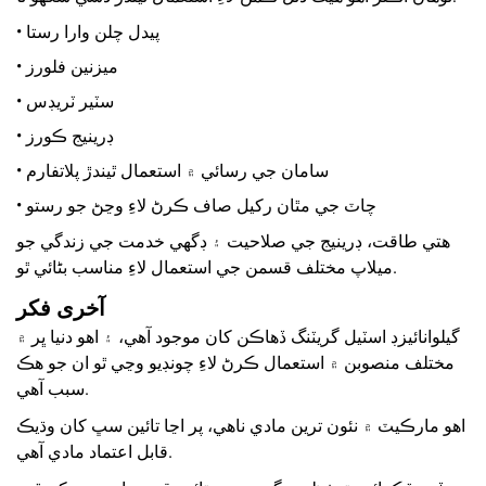
• پيدل چلن وارا رستا
• ميزنين فلورز
• سٽير ٽريڊس
• ڊرينيج ڪورز
• سامان جي رسائي ۾ استعمال ٿيندڙ پلاتفارم
• چاٽ جي مٿان رکيل صاف ڪرڻ لاءِ وڃڻ جو رستو
هتي طاقت، ڊرينيج جي صلاحيت ۽ ڊگھي خدمت جي زندگي جو
ميلاپ مختلف قسمن جي استعمال لاءِ مناسب بڻائي ٿو.
آخری فکر
گيلوانائيزڊ اسٽيل گريٽنگ ڏهاڪن کان موجود آهي، ۽ اهو دنيا ڀر ۾
مختلف منصوبن ۾ استعمال ڪرڻ لاءِ چونڊيو وڃي ٿو ان جو هڪ
سبب آهي.
اهو مارڪيٽ ۾ نئون ترين مادي ناهي، پر اڃا تائين سڀ کان وڌيڪ
قابل اعتماد مادي آهي.