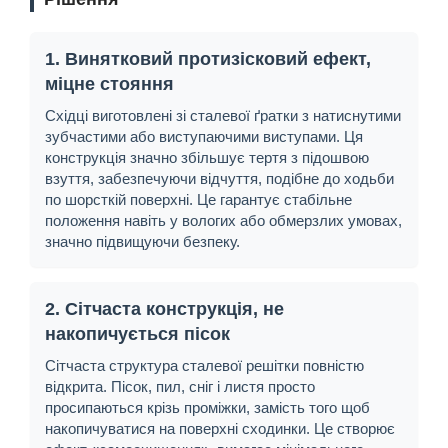
1. Винятковий протизісковий ефект,
міцне стояння
Східці виготовлені зі сталевої ґратки з натиснутими
зубчастими або виступаючими виступами. Ця
конструкція значно збільшує тертя з підошвою
взуття, забезпечуючи відчуття, подібне до ходьби
по шорсткій поверхні. Це гарантує стабільне
положення навіть у вологих або обмерзлих умовах,
значно підвищуючи безпеку.
2. Сітчаста конструкція, не
накопичується пісок
Сітчаста структура сталевої решітки повністю
відкрита. Пісок, пил, сніг і листя просто
просипаються крізь проміжки, замість того щоб
накопичуватися на поверхні сходинки. Це створює