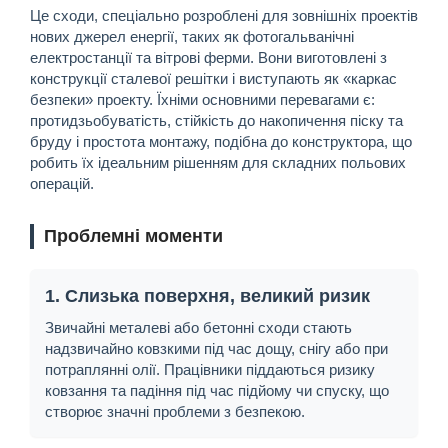
Це сходи, спеціально розроблені для зовнішніх проектів
нових джерел енергії, таких як фотогальванічні
електростанції та вітрові ферми. Вони виготовлені з
конструкції сталевої решітки і виступають як «каркас
безпеки» проекту. Їхніми основними перевагами є:
протидзьобуватість, стійкість до накопичення піску та
бруду і простота монтажу, подібна до конструктора, що
робить їх ідеальним рішенням для складних польових
операцій.
Проблемні моменти
1. Слизька поверхня, великий ризик
Звичайні металеві або бетонні сходи стають
надзвичайно ковзкими під час дощу, снігу або при
потраплянні олії. Працівники піддаються ризику
ковзання та падіння під час підйому чи спуску, що
створює значні проблеми з безпекою.