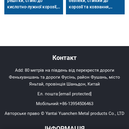
решітки, стійкі до
безпеки, стійкий до
кислотно-лужної корозії,
корозії та ковзання,
для хімічних та
рішення, спеціально
нафтопереробних заводів
розроблене для важких
умов на морських
платформах і портах
Контакт
Add: 80 метрів на південь від перехрестя дороги
Феньхуаншань та дороги Фусінь, район Фушань, місто
Яньтай, провінція Шаньдон, Китай
Ел. пошта:
[email protected]
Мобільний:
+86-13954506463
Авторське право © Yantai Yuanchen Metal products Co., LTD
ІНФОРМАЦІЯ