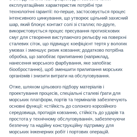
експлуатаційних характеристик потрібні три
технологічні гарантії: по-перше, застосовується процес
інтенсивного цинкування, що утворює щільний захисний
шар, який блокує контакт солі зі сталлю; по-друге,
використовується процес пресування протизіскових
смуг для створення виступаючого рельєфу на поверхні
сталевих сіток, що підвищує коефіцієнт тертя у вологих
умовах і зменшує ризик ковзання; додатково потрібна
обробка, що запобігає прилипанню (наприклад,
нанесення морського фарбування, яке запобігає
біообростанню), щоб зменшити прилипання морських
організмів і знизити витрати на обслуговування.
Отже, шляхом цільового підбору матеріалів і
проектування процесів, спеціальні сталеві ґрати для
морських платформ, портів та терміналів забезпечують
основні функції: «стійкість до солоного корозійного
середовища, протидія ковзанню, стійкість до ударів та
простота у технічному обслуговуванні», забезпечуючи
безпечну та надійну конструкційну підтримку для
морських інженерних робіт і портових операцій.