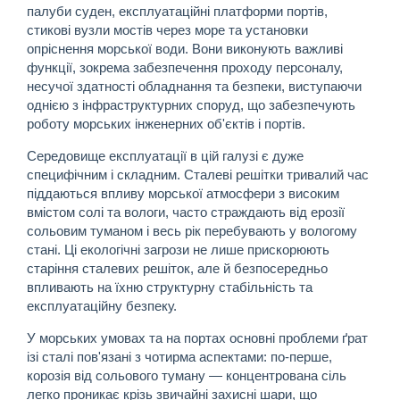
палуби суден, експлуатаційні платформи портів,
стикові вузли мостів через море та установки
опріснення морської води. Вони виконують важливі
функції, зокрема забезпечення проходу персоналу,
несучої здатності обладнання та безпеки, виступаючи
однією з інфраструктурних споруд, що забезпечують
роботу морських інженерних об'єктів і портів.
Середовище експлуатації в цій галузі є дуже
специфічним і складним. Сталеві решітки тривалий час
піддаються впливу морської атмосфери з високим
вмістом солі та вологи, часто страждають від ерозії
сольовим туманом і весь рік перебувають у вологому
стані. Ці екологічні загрози не лише прискорюють
старіння сталевих решіток, але й безпосередньо
впливають на їхню структурну стабільність та
експлуатаційну безпеку.
У морських умовах та на портах основні проблеми ґрат
ізі сталі пов'язані з чотирма аспектами: по-перше,
корозія від сольового туману — концентрована сіль
легко проникає крізь звичайні захисні шари, що