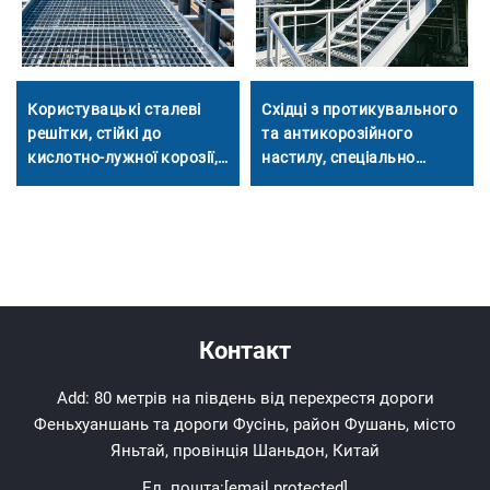
Користувацькі сталеві
Східці з протикувального
решітки, стійкі до
та антикорозійного
кислотно-лужної корозії,
настилу, спеціально
для хімічних та
розроблені для безпеки в
нафтопереробних заводів
нафтохімічній
промисловості
Контакт
Add: 80 метрів на південь від перехрестя дороги
Феньхуаншань та дороги Фусінь, район Фушань, місто
Яньтай, провінція Шаньдон, Китай
Ел. пошта:
[email protected]