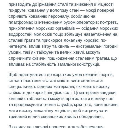
призводить до іржавіння сталі та зниження її міцності;
по-друге, ковзання у вологому стані — мокрі поверхні
сприяють ковзанню персоналу, особливо на
платформах із інтенсивним рухом операторів; по-третє,
прикріплення морських організмів — осідання морських
водоростей, молюсків тощо збільшує навантаження на
сталеві ґрати та прискорює локальну корозію; по-
четверте, вплив вітру та хвиль — екстремальні погодні
умови, такі як тайфуни та великі хвилі, можуть
спричинити фізичні пошкодження сталевим ґратам, що
впливає на стабільність загальної конструкції.
Щоб адаптуватися до жорстких умов океанів і портів,
сітчасті настили зі сталі мають виготовлятися зі
спеціальних сталевих матеріалів, які мають високу
стійкість до корозії під дією солі. Ці матеріали завдяки
хімічній стабільності можуть протистояти впливу солі
та продовжувати термін служби; крім того, вони повинні
мати високу механічну міцність, щоб витримувати
тривалий вплив океанських хвиль і обладнання.
З огляду на ключові процеси, для забезпечення