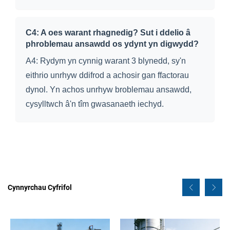
C4: A oes warant rhagnedig? Sut i ddelio â
phroblemau ansawdd os ydynt yn digwydd?
A4: Rydym yn cynnig warant 3 blynedd, sy'n
eithrio unrhyw ddifrod a achosir gan ffactorau
dynol. Yn achos unrhyw broblemau ansawdd,
cysylltwch â'n tîm gwasanaeth iechyd.
Cynnyrchau Cyfrifol