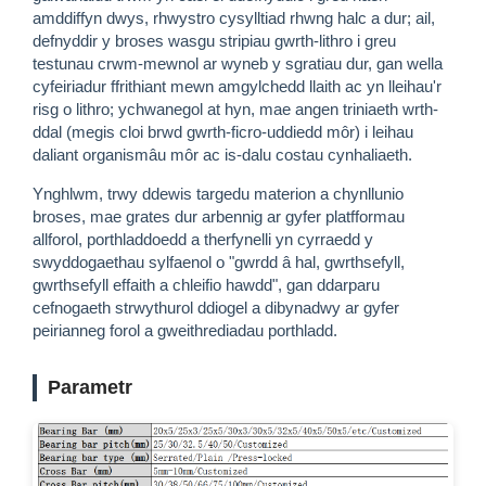
amddiffyn dwys, rhwystro cysylltiad rhwng halc a dur; ail,
defnyddir y broses wasgu stripiau gwrth-lithro i greu
testunau crwm-mewnol ar wyneb y sgratiau dur, gan wella
cyfeiriadur ffrithiant mewn amgylchedd llaith ac yn lleihau'r
risg o lithro; ychwanegol at hyn, mae angen triniaeth wrth-
ddal (megis cloi brwd gwrth-ficro-uddiedd môr) i leihau
daliant organismâu môr ac is-dalu costau cynhaliaeth.
Ynghlwm, trwy ddewis targedu materion a chynllunio
broses, mae grates dur arbennig ar gyfer platfformau
allforol, porthladdoedd a therfynelli yn cyrraedd y
swyddogaethau sylfaenol o "gwrdd â hal, gwrthsefyll,
gwrthsefyll effaith a chleifio hawdd", gan ddarparu
cefnogaeth strwythurol ddiogel a dibynadwy ar gyfer
peirianneg forol a gweithrediadau porthladd.
Parametr