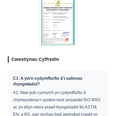
Cwestiynau Cyffredin
C1: A yw'n cydymffurfio â'r safonau
rhyngwladol?
A1: Mae pob cynnyrch yn cydymffurfio â
chymwysterau'r system reoli ansawdd ISO 9001
ac yn dilyn meini prawf rhyngwladol fel ASTM,
EN, a BS, gan sicrhau bod awendod craidd yn