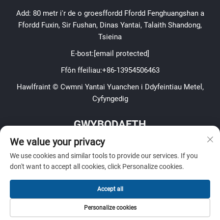
Add: 80 metr i'r de o groesffordd Ffordd Fenghuangshan a
Ffordd Fuxin, Sir Fushan, Dinas Yantai, Talaith Shandong,
Tsieina
E-bost:
[email protected]
Ffôn ffeiliau:
+86-13954506463
Hawlfraint © Cwmni Yantai Yuanchen i Ddyfeintiau Metel,
Cyfyngedig
GWYBODAETH
We value your privacy
Cofrestrwch i dderbyn ein cylchlythyr wythnosol
We use cookies and similar tools to provide our services. If you
don't want to accept all cookies, click Personalize cookies.
Accept all
Cyflwyno
Personalize cookies