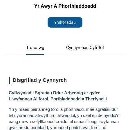
Yr Awyr A Phorthladdoedd
Ymholiadau
Trosolwg
Cynnyrchau Cyfrifol
Disgrifiad y Cynnyrch
Cyflwyniad i Sgratiau Ddur Arbennig ar gyfer
Llwyfannau Allforol, Porthladdoedd a Therfynelli
Yn y maes peirianneg forol a phorthladd, mae sgratiau dur,
fel cydrannau strwythurol allweddol, yn cael eu defnyddio'n
eang mewn sefyllfaoedd craidd fel dariani llong, llwyfannau
gweithredu porthladd, ymunoed ponti traws-forol, ac