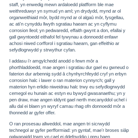
staff, yn enwedig mewn ardaloedd platfform ble mae
weithreduwyr yn symud yn aml; yn drydydd, mynd ar ol
organweithiaid môr, bydd mynd ar ol algaû môr, fysgellau,
ac ati'n cynyddu llwyth sgratiau haearn ac yn cyflymu
corrosion lleol; yn pedwaredd, effaith gwynt a don, efallai y
gall gwyntoedd eithafol fel tywynau a donnoedd enfawr
achosi niwed corfforol i sgratiau haearn, gan effeithio ar
sefydlogrwydd y strwythur cyfan.
I addasu i'r amgylchedd anodd o fewn môr a
phorthladdoedd, mae angen i sgratiau dur gael eu gwneud o
faterion dur arbennig sydd â chynhyrchfeydd cryf yn erbyn
corrosion halc i lawer o ran materion cynnyrch; gall y
materion hyn erlidio niweidrau halc trwy eu sefydlogrwydd
cemegol eu hunain ac estyn eu bywyd gwasanaethu; yn y
pen draw, mae angen iddynt gael nerth mecanyddol uchel i
allu dal ei blaen yn wyryf camau rhag ofn donnoedd môr a
thonnedd ar gyfer offer.
O ran prosesau allweddol, mae angen tri sicrwydd
technegol ar gyfer perfformiad: yn gyntaf, mae'r broses siâp
galwanaidd trwm yn cael ei ddefnyddio i greu haen