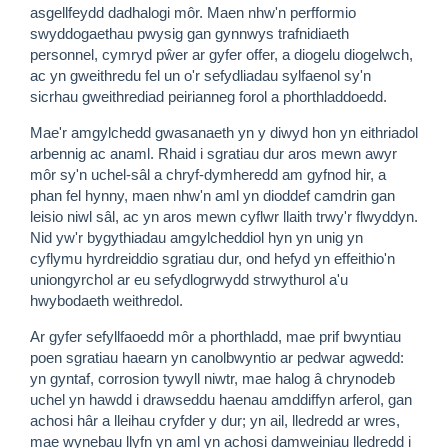
asgellfeydd dadhalogi môr. Maen nhw'n perfformio
swyddogaethau pwysig gan gynnwys trafnidiaeth
personnel, cymryd pŵer ar gyfer offer, a diogelu diogelwch,
ac yn gweithredu fel un o'r sefydliadau sylfaenol sy'n
sicrhau gweithrediad peirianneg forol a phorthladdoedd.
Mae'r amgylchedd gwasanaeth yn y diwyd hon yn eithriadol
arbennig ac anaml. Rhaid i sgratiau dur aros mewn awyr
môr sy'n uchel-sâl a chryf-dymheredd am gyfnod hir, a
phan fel hynny, maen nhw'n aml yn dioddef camdrin gan
leisio niwl sâl, ac yn aros mewn cyflwr llaith trwy'r flwyddyn.
Nid yw'r bygythiadau amgylcheddiol hyn yn unig yn
cyflymu hyrdreiddio sgratiau dur, ond hefyd yn effeithio'n
uniongyrchol ar eu sefydlogrwydd strwythurol a'u
hwybodaeth weithredol.
Ar gyfer sefyllfaoedd môr a phorthladd, mae prif bwyntiau
poen sgratiau haearn yn canolbwyntio ar pedwar agwedd:
yn gyntaf, corrosion tywyll niwtr, mae halog â chrynodeb
uchel yn hawdd i drawseddu haenau amddiffyn arferol, gan
achosi hâr a lleihau cryfder y dur; yn ail, lledredd ar wres,
mae wynebau llyfn yn aml yn achosi damweiniau lledredd i