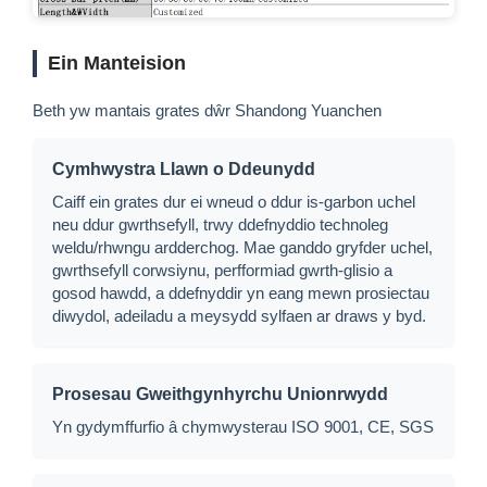
Ein Manteision
Beth yw mantais grates dŵr Shandong Yuanchen
Cymhwystra Llawn o Ddeunydd
Caiff ein grates dur ei wneud o ddur is-garbon uchel
neu ddur gwrthsefyll, trwy ddefnyddio technoleg
weldu/rhwngu ardderchog. Mae ganddo gryfder uchel,
gwrthsefyll corwsiynu, perfformiad gwrth-glisio a
gosod hawdd, a ddefnyddir yn eang mewn prosiectau
diwydol, adeiladu a meysydd sylfaen ar draws y byd.
Prosesau Gweithgynhyrchu Unionrwydd
Yn gydymffurfio â chymwysterau ISO 9001, CE, SGS