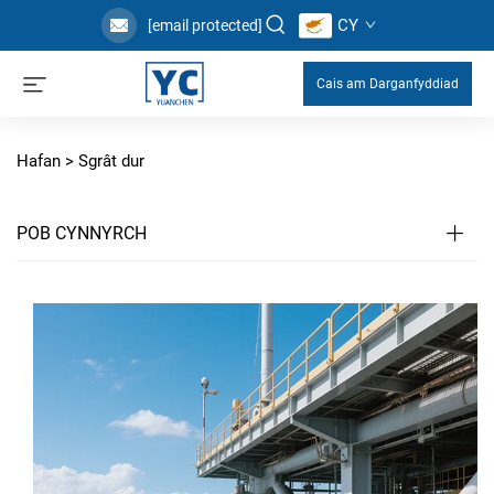
CY
[email protected]
Cais am Darganfyddiad
Hafan >
Sgrât dur
POB CYNNYRCH