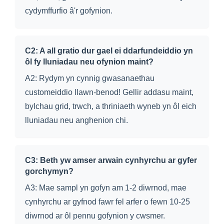
cydymffurfio â'r gofynion.
C2: A all gratio dur gael ei ddarfundeiddio yn
ôl fy lluniadau neu ofynion maint?
A2: Rydym yn cynnig gwasanaethau
customeiddio llawn-benod! Gellir addasu maint,
bylchau grid, trwch, a thriniaeth wyneb yn ôl eich
lluniadau neu anghenion chi.
C3: Beth yw amser arwain cynhyrchu ar gyfer
gorchymyn?
A3: Mae sampl yn gofyn am 1-2 diwrnod, mae
cynhyrchu ar gyfnod fawr fel arfer o fewn 10-25
diwrnod ar ôl pennu gofynion y cwsmer.