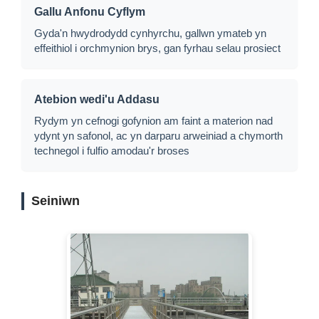
Gallu Anfonu Cyflym
Gyda'n hwydrodydd cynhyrchu, gallwn ymateb yn
effeithiol i orchmynion brys, gan fyrhau selau prosiect
Atebion wedi'u Addasu
Rydym yn cefnogi gofynion am faint a materion nad
ydynt yn safonol, ac yn darparu arweiniad a chymorth
technegol i fulfio amodau'r broses
Seiniwn