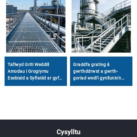
Taflwyd Griti Weddill
Graddfa grating â
Amodau i Grogrymu
gwrthddrwst a gwrth-
Esebiaid a Sylfaidd ar gyfer
goriad wedi'i gynllunio'n
Gorsafoedd Cemegol a
benodol ar gyfer diogelwch
Pharaffsilyddol
petrochemegol
Cysylltu