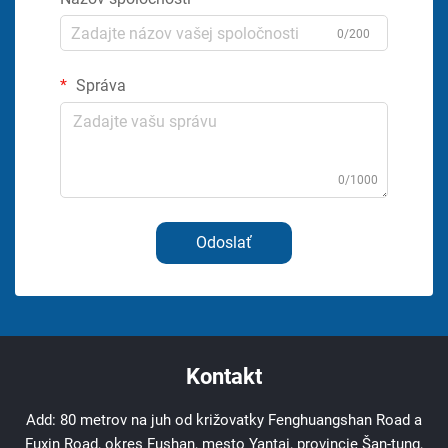
0/200
Správa
0/1000
Odoslať
Kontakt
Add: 80 metrov na juh od križovatky Fenghuangshan Road a
Fuxin Road, okres Fushan, mesto Yantai, provincie Šan-tung,