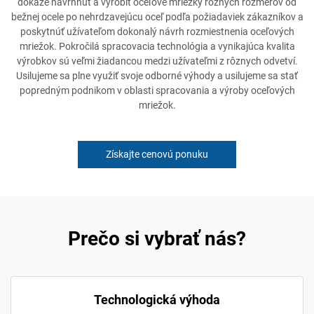
dokáže navrhnúť a vyrobiť oceľové mriežky rôznych rozmerov od
bežnej ocele po nehrdzavejúcu oceľ podľa požiadaviek zákazníkov a
poskytnúť užívateľom dokonalý návrh rozmiestnenia oceľových
mriežok. Pokročilá spracovacia technológia a vynikajúca kvalita
výrobkov sú veľmi žiadancou medzi užívateľmi z rôznych odvetví.
Usilujeme sa plne využiť svoje odborné výhody a usilujeme sa stať
popredným podnikom v oblasti spracovania a výroby oceľových
mriežok.
Získajte cenovú ponuku
Prečo si vybrať nás?
Technologická výhoda