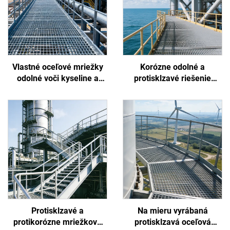
Vlastné oceľové mriežky
Korózne odolné a
odolné voči kyseline a
protisklzavé riešenie
alkalickej korózii pre
bezpečnostnej oceľovej
chemické a
mriežky navrhnuté
petrochemické závody
špeciálne pre extrémne
podmienky na
offshorových platformách
a prístavoch
Protisklzavé a
Na mieru vyrábaná
protikorózne mriežkové
protisklzavá oceľová