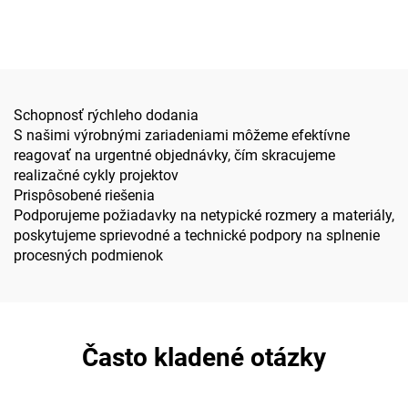
schodisko navrhnuté
mriežka poskytovaná
špeciálne pre bezpečnosť
čínskymi továrňami pre
v petrochemickej oblasti
odvetvie nových energií,
vhodná pre
fotovoltické/veterné/akumu
projekty, s vysokou
Schopnosť rýchleho dodania
pevnosťou, odolnosťou
S našimi výrobnými zariadeniami môžeme efektívne
voči korózii, jednoduchou
reagovať na urgentné objednávky, čím skracujeme
inštaláciou a možnosťou
realizačné cykly projektov
individuálneho
Prispôsobené riešenia
rozmerového nastavenia
Podporujeme požiadavky na netypické rozmery a materiály,
poskytujeme sprievodné a technické podpory na splnenie
procesných podmienok
Často kladené otázky