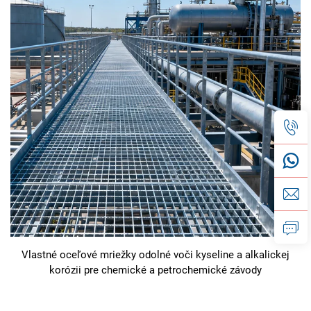
Vlastné oceľové mriežky odolné voči kyseline a alkalickej
korózii pre chemické a petrochemické závody