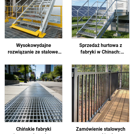
Wysokowydajne
Sprzedaż hurtowa z
rozwiązanie ze stalowej
fabryki w Chinach:
kraty: odporność na mgłę
wytrzymała, łatwa w
solną przybrzeżną,
instalacji i możliwa do
zapobieganie poślizgom
dostosowania stalowa
pracowników oraz
kratownica
ograniczanie osadzania
przeciwpoślizgowa na
się brudu
energię nowej generacji,
odpowiednia do projektów
fotowoltaicznych,
wiatrowych i
magazynowania energii
Chińskie fabryki
Zamówienie stalowych