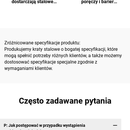
dostarczają stalowe
poręczy i barier
schody ze kraty do
przemysłowych,
projektów komunalnych i
mieszkaniowych i
budowlanych, które są
handlowych
nieśliskie, odporne na
korozję, łatwe w montażu i
dostępne w
Zróżnicowane specyfikacje produktu:
niestandardowych
Produkujemy kraty stalowe o bogatej specyfikacji, które
rozmiarach
mogą spełnić potrzeby różnych klientów, a także możemy
dostosować specyfikacje specjalne zgodnie z
wymaganiami klientów.
Często zadawane pytania
P: Jak postępować w przypadku wystąpienia