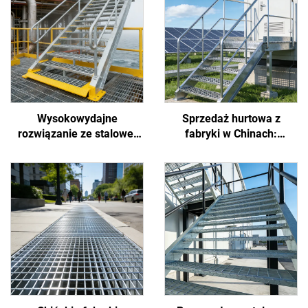
Wysokowydajne
Sprzedaż hurtowa z
rozwiązanie ze stalowej
fabryki w Chinach:
kraty: odporność na mgłę
wytrzymała, łatwa w
solną przybrzeżną,
instalacji i możliwa do
zapobieganie poślizgom
dostosowania stalowa
pracowników oraz
kratownica
ograniczanie osadzania
przeciwpoślizgowa na
się brudu
energię nowej generacji,
odpowiednia do projektów
fotowoltaicznych,
wiatrowych i
magazynowania energii