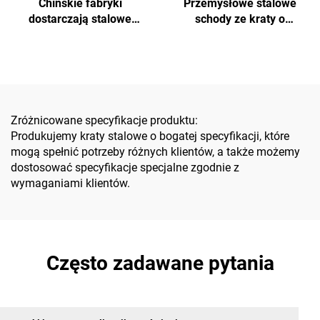
Chińskie fabryki
Przemysłowe stalowe
dostarczają stalowe
schody ze kraty o
schody ze kraty do
właściwościach
projektów komunalnych i
przeciwpoślizgowych i
budowlanych, które są
łatwej instalacji,
nieśliskie, odporne na
odpowiednie do
korozję, łatwe w montażu i
zastosowań komunalnych,
dostępne w
budowlanych, w parkach
Zróżnicowane specyfikacje produktu:
niestandardowych
oraz na wiaduktach
Produkujemy kraty stalowe o bogatej specyfikacji, które
rozmiarach
mogą spełnić potrzeby różnych klientów, a także możemy
dostosować specyfikacje specjalne zgodnie z
wymaganiami klientów.
Często zadawane pytania