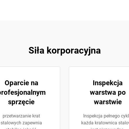
Siła korporacyjna
Oparcie na
Inspekcja
profesjonalnym
warstwa po
sprzęcie
warstwie
przetwarzanie krat
Inspekcja pełnego cykl
stalowych zapewnia
każda kratownica stal