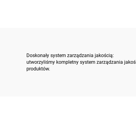
mgłę solną przybrzeżną,
proj
zapobieganie poślizgom
i bu
pracowników oraz
nieś
ograniczanie osadzania
k
się brudu
mon
ni
Doskonały system zarządzania jakością:
utworzyliśmy kompletny system zarządzania jakośc
produktów.