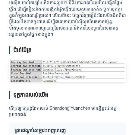
អាស៊ីត អាល់កាឡាំង និងការរលួយ។ ទីពីរ ការរចនាដែលមិនបង្កើតផ្កែង
ភ្លើង ដើម្បីជៀសវាងការបង្កើតផ្កែងភ្លើងដោយសារការកកិត ឬការបុកគ្នា
ក្នុងកំឡុងពេលប្រើប្រាស់។ លើសពីនេះ បច្ចេកវិទ្យាផ្សំប៉ះដែលបិទជិតគឺជា
អ្វីដែលមិនអាចខ្វះបាន ដើម្បីធានាភាពជាប់ល្មីល្មួតនៃរចនាសម្ព័ន្ធ
ទាំងមូល ការពារការហូរចេញនៃសារធាតុ និងការលេចចូលនៃសារធាតុ
រលួយទៅក្នុងផ្នែកខាងក្នុង។
ប៉ារ៉ាម៉ែត្រ
ទុក្ខភាពរបស់យើង
តើក្រឡាចត្រង្គដែករបស់ Shandong Yuanchen មានអ្វីខ្លះជាអត្ថ
ប្រយោជន៍
គ្របដណ្តប់សម្ភារៈពេញលេញ