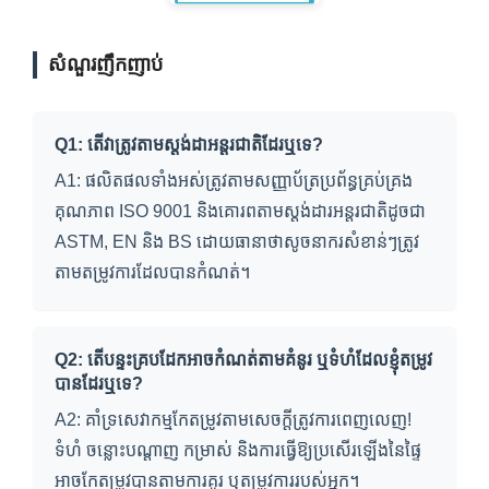
សំណួរញឹកញាប់
Q1: តើវាត្រូវតាមស្តង់ដាអន្តរជាតិដែរឬទេ?
A1: ផលិតផលទាំងអស់ត្រូវតាមសញ្ញាប័ត្រប្រព័ន្ធគ្រប់គ្រង
គុណភាព ISO 9001 និងគោរពតាមស្តង់ដារអន្តរជាតិដូចជា
ASTM, EN និង BS ដោយធានាថាសូចនាករសំខាន់ៗត្រូវ
តាមតម្រូវការដែលបានកំណត់។
Q2: តើបន្ទះគ្របដែកអាចកំណត់តាមគំនូរ ឬទំហំដែលខ្ញុំតម្រូវ
បានដែរឬទេ?
A2: គាំទ្រសេវាកម្មកែតម្រូវតាមសេចក្តីត្រូវការពេញលេញ!
ទំហំ ចន្លោះបណ្តាញ កម្រាស់ និងការធ្វើឱ្យប្រសើរឡើងនៃផ្ទៃ
អាចកែតម្រូវបានតាមការគូរ ឬតម្រូវការរបស់អ្នក។