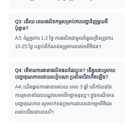
Q3: តើរយៈពេលផលិតកម្មសម្រាប់ការបញ្ជាទិញមួយគឺ
ប៉ុន្មាន?
A3: គំរូត្រូវការ 1-2 ថ្ងៃ ការផលិតជាមួយចំនួនច្រើន​ត្រូវការ
10-25 ថ្ងៃ បន្ទាប់ពីកំណត់តម្រូវការរបស់អតិថិជន។
Q4: តើមានការធានាផលិតផលដែរឬទេ? តើគួរដោះស្រាយ
បញ្ហាគុណភាពដោយរបៀបណា ប្រសិនបើវាកើតឡើង?
A4: យើងផ្តល់ការធានាអស់រយៈពេល 3 ឆ្នាំ លើកលែងតែ
ការខូចខាតដែលបណ្តាលមកពីកត្តាមនុស្ស។ ក្នុងករណីមាន
បញ្ហាគុណភាព សូមទាក់ទងក្រុមការងារសេវាកម្មអតិថិជន
របស់យើងដោយសេរី។