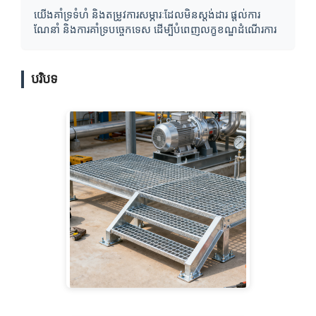
យើងគាំទ្រទំហំ និងតម្រូវការសម្ភារៈដែលមិនស្តង់ដារ ផ្តល់ការ
ណែនាំ និងការគាំទ្របច្ចេកទេស ដើម្បីបំពេញលក្ខខណ្ឌដំណើរការ
បរិបទ