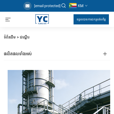
KM
[email protected]
ទទួលបានការដកស្រង់តម្លៃ
ទំព័រដើម >
ជណ្ដើរ
ផលិតផលទាំងអស់