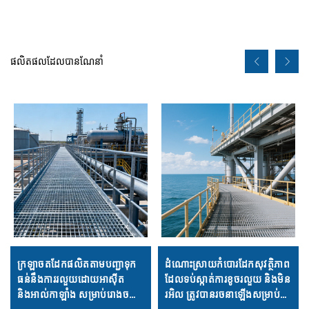
ផលិតផលដែលបានណែនាំ
ក្រឡាចតដែកផលិតតាមបញ្ជាទុក
ដំណោះស្រាយកំបោរដែកសុវត្ថិភាព
ធន់នឹងការរលួយដោយអាស៊ីត
ដែលទប់ស្កាត់ការខូចរលួយ និងមិន
និងអាល់កាឡាំង សម្រាប់រោងចក្រ
រអិល ត្រូវបានរចនាឡើងសម្រាប់