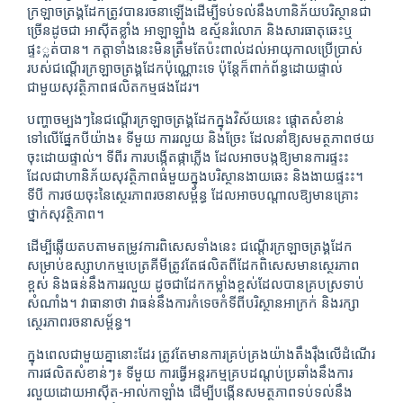
ក្រឡាចត្រង្គដែកត្រូវបានរចនាឡើងដើម្បីទប់ទល់នឹងហានិភ័យបរិស្ថានជា
ច្រើនដូចជា អាស៊ីតខ្លាំង អាឡាឡាំង ឧស្ម័នរំលោភ និងសារធាតុឆេះឬ
ផ្ទះ្លត់បាន។ កត្តាទាំងនេះមិនត្រឹមតែប៉ះពាល់ដល់អាយុកាលប្រើប្រាស់
របស់ជណ្ដើរក្រឡាចត្រង្គដែកប៉ុណ្ណោះទេ ប៉ុន្តែក៏ពាក់ព័ន្ធដោយផ្ទាល់
ជាមួយសុវត្ថិភាពផលិតកម្មផងដែរ។
បញ្ហាចម្បងៗនៃជណ្ដើរក្រឡាចត្រង្គដែកក្នុងវិស័យនេះ ផ្តោតសំខាន់
ទៅលើផ្នែកបីយ៉ាង៖ ទីមួយ ការរលួយ និងច្រែះ ដែលនាំឱ្យសមត្ថភាពថយ
ចុះដោយផ្ទាល់។ ទីពីរ ការបង្កើតផ្កាភ្លើង ដែលអាចបង្កឱ្យមានការផ្ទះះ
ដែលជាហានិភ័យសុវត្ថិភាពធំមួយក្នុងបរិស្ថានងាយឆេះ និងងាយផ្ទះះ។
ទីបី ការថយចុះនៃស្ថេរភាពរចនាសម្ព័ន្ធ ដែលអាចបណ្តាលឱ្យមានគ្រោះ
ថ្នាក់សុវត្ថិភាព។
ដើម្បីឆ្លើយតបតាមតម្រូវការពិសេសទាំងនេះ ជណ្ដើរក្រឡាចត្រង្គដែក
សម្រាប់ឧស្សាហកម្មបេត្រគីមីត្រូវតែផលិតពីដែកពិសេសមានស្ថេរភាព
ខ្ពស់ និងធន់នឹងការរលួយ ដូចជាដែកកម្លាំងខ្ពស់ដែលបានគ្របស្រទាប់
សំណាំង។ វាធានាថា វាធន់នឹងការកំទេចកំទីពីបរិស្ថានអាក្រក់ និងរក្សា
ស្ថេរភាពរចនាសម្ព័ន្ធ។
ក្នុងពេលជាមួយគ្នានោះដែរ ត្រូវតែមានការគ្រប់គ្រងយ៉ាងតឹងរ៉ឹងលើដំណើរ
ការផលិតសំខាន់ៗ៖ ទីមួយ ការធ្វើអន្តរកម្មគ្របដណ្ដប់ប្រឆាំងនឹងការ
រលួយដោយអាស៊ីត-អាល់កាឡាំង ដើម្បីបង្កើនសមត្ថភាពទប់ទល់នឹង