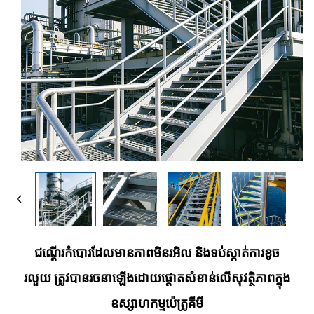
ជណ្ដើរកំបោរដែលមានភាពមិនរអិល និងទប់ស្កាត់ការខូច
រលួយ ត្រូវបានរចនាឡើងដោយផ្តោតសំខាន់លើសុវត្ថិភាពក្នុង
ឧស្សាហកម្មប៉េត្រូគីមី