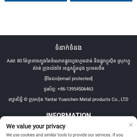
គីមី និងប៉ែត្រូគីមី
បរិស្ថានធ្ងន់ធ្ងរនៅលើវេទិកាសមុទ្រ
និង pelabuhan
ទំនាក់ទំនង
Add: 80 ម៉ែត្រខាងត្បូងនៃចំណោតផ្លូវហ្វេងហួនជាន់ និងផ្លូវហ្វូស៊ីន ស្រុកហ្វូ
ស៊ាន់ ក្រុងយ៉ងថៃ ខេត្តស្ស៊្វ័នដុង ប្រទេសចិន
អ៊ីមែល៖
[email protected]
ទូរស័ព្ទ:
+86-13954506463
រក្សាសិទ្ធិ © ក្រុមហ៊ុន Yantai Yuanchen Metal products Co., LTD
INFORMATION
We value your privacy
ចុះឈ្មោះដើម្បីទទួល Newsletter សប្តាហ៍របស់យើង
We use cookies and similar tools to provide our services. If you