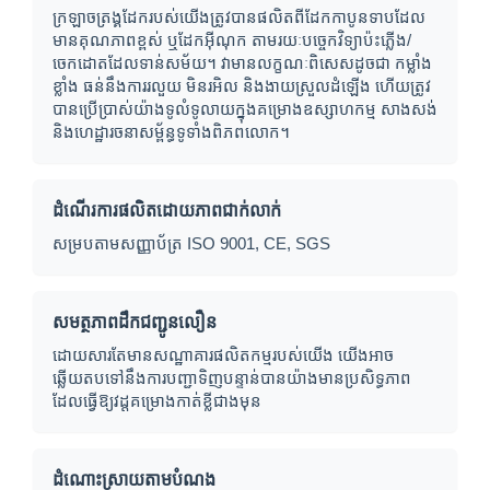
ក្រឡាចត្រង្គដែករបស់យើងត្រូវបានផលិតពីដែកកាបូនទាបដែល
មានគុណភាពខ្ពស់ ឬដែកអ៊ីណុក តាមរយៈបច្ចេកវិទ្យាប៉ះភ្លើង/
ចេកដោតដែលទាន់សម័យ។ វាមានលក្ខណៈពិសេសដូចជា កម្លាំង
ខ្លាំង ធន់នឹងការរលួយ មិនរអិល និងងាយស្រួលដំឡើង ហើយត្រូវ
បានប្រើប្រាស់យ៉ាងទូលំទូលាយក្នុងគម្រោងឧស្សាហកម្ម សាងសង់
និងហេដ្ឋារចនាសម្ព័ន្ធទូទាំងពិភពលោក។
ដំណើរការផលិតដោយភាពជាក់លាក់
សម្របតាមសញ្ញាប័ត្រ ISO 9001, CE, SGS
សមត្ថភាពដឹកជញ្ជូនលឿន
ដោយសារតែមានសណ្ឋាគារផលិតកម្មរបស់យើង យើងអាច
ឆ្លើយតបទៅនឹងការបញ្ជាទិញបន្ទាន់បានយ៉ាងមានប្រសិទ្ធភាព
ដែលធ្វើឱ្យវដ្ដគម្រោងកាត់ខ្លីជាងមុន
ដំណោះស្រាយតាមបំណង