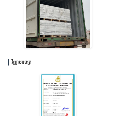
វិញ្ញាបនបត្រ