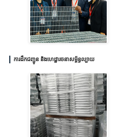
ការដឹកជញ្ជូន និងហេដ្ឋារចនាសម្ព័ន្ធល្បាយ