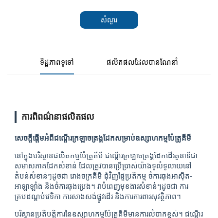
សំណួរ
ទិដ្ឋភាពទូទៅ
ផលិតផលដែលបានណែនាំ
ការពិពណ៌នាផលិតផល
សេចក្តីផ្តើមអំពីជណ្ដើរក្រឡាចត្រង្គដែកសម្រាប់ឧស្សាហកម្មប៉ែត្រូគីមី
នៅក្នុងបរិស្ថានផលិតកម្មប៉ែត្រូគីមី ជណ្ដើរក្រឡាចត្រង្គដែកដើរតួនាទីជា
សមាសភាគដែកសំខាន់ ដែលត្រូវបានប្រើប្រាស់យ៉ាងទូលំទូលាយនៅ
តំបន់សំខាន់ៗដូចជា រោងចក្រគីមី ជុំវិញផ្ទៃប្រតិកម្ម ចំការធុងអាស៊ីត-
អាឡាឡាំង និងចំការធុងប្រេង។ វាបំពេញមុខងារសំខាន់ៗដូចជា ការ
គ្របដណ្តប់វេទិកា ការសាងសង់ផ្លូវដើរ និងការការពារសុវត្ថិភាព។
បរិស្ថានប្រតិបត្តិការនៃឧស្សាហកម្មប៉ែត្រូគីមីមានការលំបាកខ្ពស់។ ជណ្ដើរ