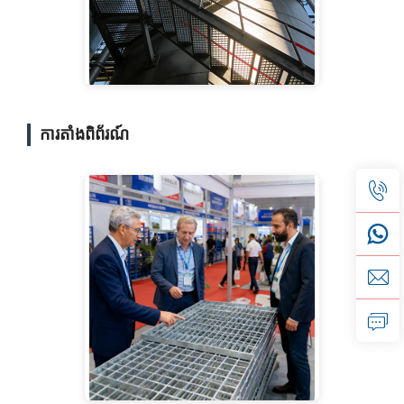
ការតាំងពិព័រណ៍