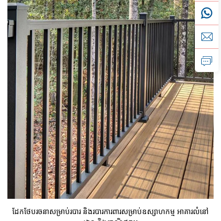
ដែកថែបរចនាសម្រាប់របារ និងរបារការពារសម្រាប់ឧស្សាហកម្ម អាគារលំនៅ