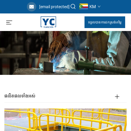
KM
[email protected]
ទទួលបានការដកស្រង់តម្លៃ
ផលិតផលទាំងអស់