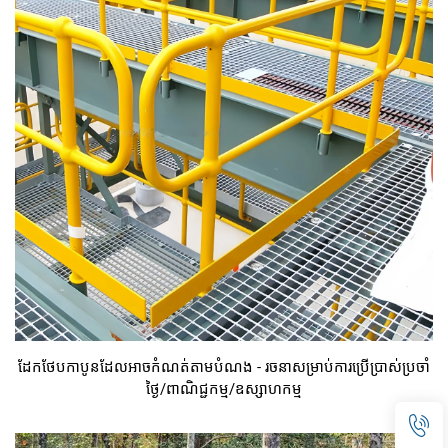
ដែកថែបកាបូនដែលអាចកំណត់តាមបំណង - រចនាសម្រាប់ការប្រើប្រាស់ប្រចាំ
ថ្ងៃ/ពាណិជ្ជកម្ម/ឧស្សាហកម្ម