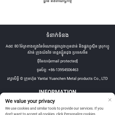
ដ្ឋាន និងពាណិជ្ជកម្ម
ទំនាក់ទំនង
Add: 80 ម៉ែត្រខាងត្បូងនៃចំណោតផ្លូវហ្វេងហួនជាន់ និងផ្លូវហ្វូស៊ីន ស្រុកហ្វូ
ស៊ាន់ ក្រុងយ៉ងថៃ ខេត្តស្ស៊្វ័នដុង ប្រទេសចិន
អ៊ីមែល៖
[email protected]
ទូរស័ព្ទ:
+86-13954506463
រក្សាសិទ្ធិ © ក្រុមហ៊ុន Yantai Yuanchen Metal products Co., LTD
INFORMATION
We value your privacy
ចុះឈ្មោះដើម្បីទទួល Newsletter សប្តាហ៍របស់យើង
We use cookies and similar tools to provide our services. If you
don't want to accept all cookies, click Personalize cookies.