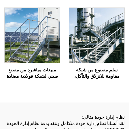
والقلويات لمحطات الكيميائية
ويمنع انزلاق العمال، ويقلل
والنفطية
التلوث
سلم مصنوع من شبكة
مبيعات مباشرة من مصنع
مقاومة للانزلاق والتآكل،
صيني لشبكة فولاذية مضادة
مصمم خصيصًا لسلامة
للانزلاق جديدة ذات قوة عالية
الصناعات البتروكيميائية
وسهلة التركيب وقابلة
للتخصيص، مناسبة لمشاريع
الطاقة الشمسية / الرياح /
تخزين الطاقة
نظام إدارة جودة مثالي:
لقد أنشأنا نظام إدارة جودة متكامل وننفذ بدقة نظام إدارة الجودة