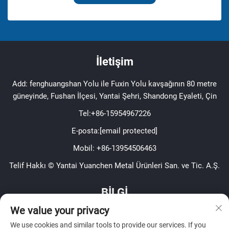
İletişim
Add: fenghuangshan Yolu ile Fuxin Yolu kavşağının 80 metre
güneyinde, Fushan İlçesi, Yantai Şehri, Shandong Eyaleti, Çin
Tel:
+86-15954967226
E-posta:
[email protected]
Mobil:
+86-13954506463
Telif Hakkı © Yantai Yuanchen Metal Ürünleri San. ve Tic. A.Ş.
BİLGİ
We value your privacy
Haftalık bültenimizi almak için kaydolun
We use cookies and similar tools to provide our services. If you