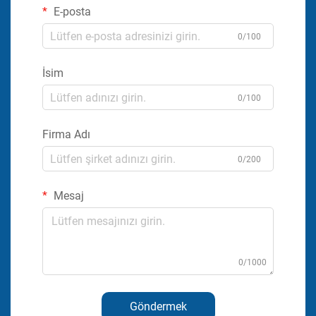
E-posta
0/100
İsim
0/100
Firma Adı
0/200
Mesaj
0/1000
Göndermek