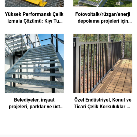
Yüksek Performanslı Çelik
Fotovoltaik/rüzgar/enerji
Izmala Çözümü: Kıyı Tuz
depolama projeleri için
Spreyine Dayanır, İşçilerin
yüksek mukavemetli,
Kaymasını Önler ve
kolay montajlı ve
Biyolojik Kirlemeyi Azaltır
özelleştirilebilir yeni nesil
kaymaz çelik ızgaranın
doğrudan fabrikadan satış
Belediyeler, inşaat
Özel Endüstriyel, Konut ve
projeleri, parklar ve üst
Ticari Çelik Korkuluklar ve
geçitler için uygun,
Koruma Tırabzanları
kaymaz ve kurulumu kolay
sanayi sınıfı çelik ızgara
merdivenler