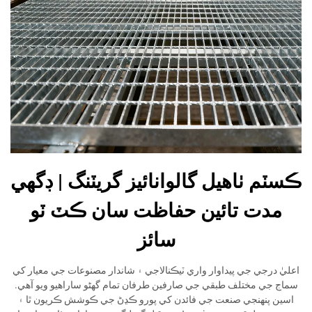
ڪسٽم ٺاهيل گالوانائيز گريٽنگ | ڊگهي
مدت تائين حفاظت سان ڪٽ ٽو
سائز
اعليٰ درجي جي پيداوار واري ٽيڪنالاجي ۽ شاندار مصنوعات جي معيار کي
سماج جي مختلف طبقي جي صارفين طرفان تمام گهڻو ساراهيو ويو آهي.
اسين پنهنجي صنعت جي فائدن کي پورو ڪڍڻ جي ڪوشش ڪريون ٿا ۽