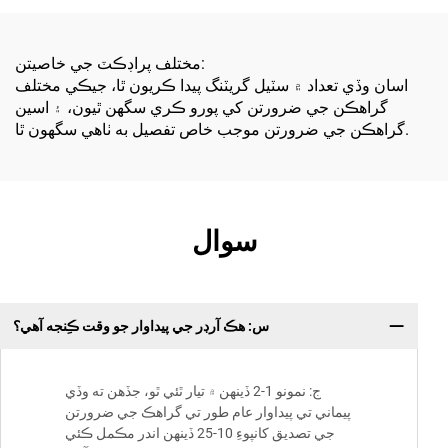
مناسب
مختلف پراڊڪٽ جي خاصيتن:
اسان وڏي تعداد ۾ سٽيل گريٽنگ پيدا ڪريون ٿا، جيڪي مختلف
گراهڪن جي ضرورتن کي پورو ڪري سگهن ٿيون، ۽ اسين
گراهڪن جي ضرورتن موجب خاص تفصيل به ٺاهي سگهون ٿا.
سوال
س: هڪ آرڊر جي پيداوار جو وقت ڪِنجه آهي؟
ج: نمونو 1-2 ڏينهن ۾ تيار ٿئي ٿو، جڏهن ته وڏي
پيماني تي پيداوار عام طور تي گراهڪ جي ضرورتن
جي تصديق کانپوءِ 10-25 ڏينهن اندر مڪمل ڪئي