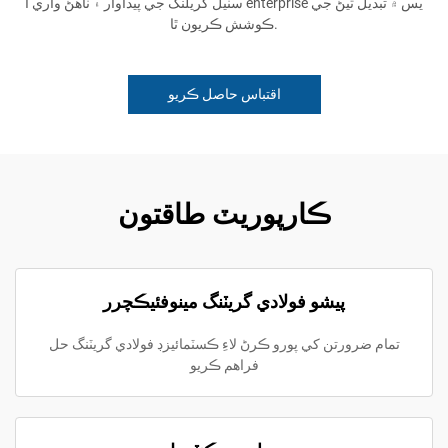
سٽيل گريلنگ جي پيداوار ۽ ٺاهڻ واري ا enterprise يس ۾ تبديل ٿيڻ جي
ڪوشش ڪريون ٿا.
اقتباس حاصل ڪريو
ڪارپوريٽ طاقتون
پيشو فولادي گريٽنگ مينوفئيڪچرر
تمام ضرورتن کي پورو ڪرڻ لاءِ ڪسٽمائيزڊ فولادي گريٽنگ حل
فراهم ڪريو