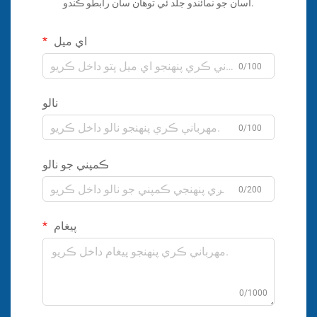
اسان جو نمائندو جلد ئي توهان سان رابطو ڪندو.
اي ميل
0/100
نالو
0/100
ڪمپني جو نالو
0/200
پيغام
0/1000