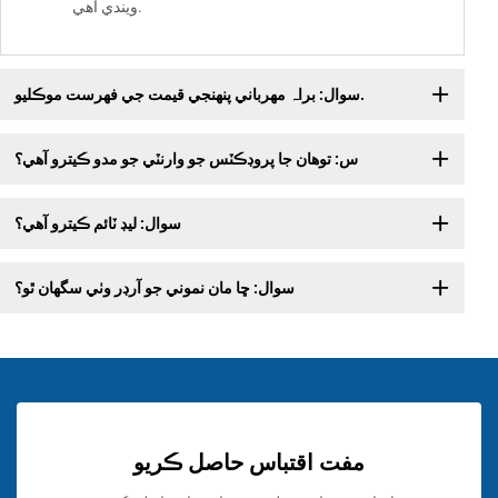
ويندي آهي.
سوال: براہ مهرباني پنهنجي قيمت جي فهرست موڪليو.
س: توهان جا پروڊڪٽس جو وارنٽي جو مدو ڪيترو آهي؟
سوال: ليڊ ٽائم ڪيترو آهي؟
سوال: ڇا مان نموني جو آرڊر وٺي سگهان ٿو؟
مفت اقتباس حاصل ڪريو