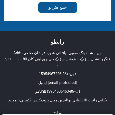
جمع ڪرايو
رابطو
Add: چين، شانڊونگ صوبي، يانتائي شهر، فوشان ضلعي،
فنگهوائنشان سڑڪ ۽ فوشن سڑڪ جي چوراھي کان 80 ميٽر ڏکڻ
۾
فون:
+86-15954967226
[email protected]
ايميل:
موบายل:
+86-13954506463
ڪاپي رائيٽ © يانٽائي يوئانچين ميٽل پروڊڪٽس ڪمپني، لميٽيڊ
ڄاڻ