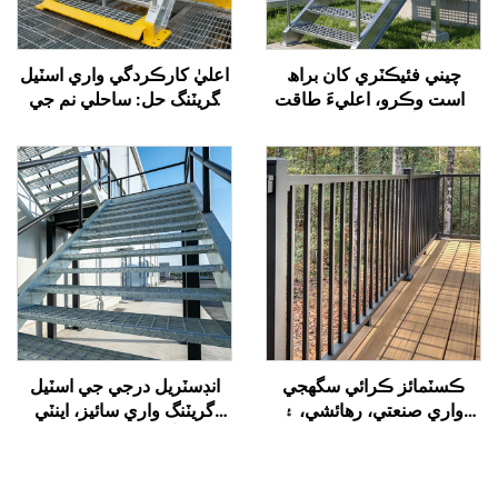
چيني فئيڪٽري کان براھ
اعليٰ كارڪردگي واري اسٽيل
راست وڪرو، اعليءَ طاقت
گريٽنگ حل: ساحلي نم جي
واري، آساني سان لڳائڻ
اسپري کي برداشت ڪري ٿو،
واري، ۽ ڪسٽمائز ڪرائي
ملازمين جي سلِپ کي روڪي
سگھجي واري نئين توانائي لاءِ
ٿو، ۽ گندگي کي گھٽ ڪري ٿو
سلپ روزگار فولاد گريلنگ،
جيڪا فوٽوولٽائيڪ/هوائي/
توانائي اسٽوريج منصوبن لاءِ
مناسب آهي
ڪسٽمائز ڪرائي سگھجي
انڊسٽريل درجي جي اسٽيل
واري صنعتي، رهائشي، ۽
گريٽنگ واري سائيز، اينٽي
تجارتي اسٽيل جي ريلنگ ۽
سلِپ ۽ آسان انسٽاليشن سان
گارڊريل
گڏ، شهراتي، تعميراتي
منصوبن، باغن، ۽ اوورپاسز لاءِ