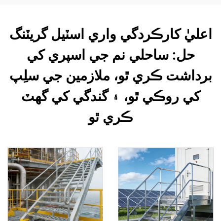
اعليٰ كارڪردگي واري اسٽيل گريٽنگ
حل: ساحلي نم جي اسپري کي
برداشت ڪري ٿو، ملازمين جي سلِپ
کي روڪي ٿو، ۽ گندگي کي گھٽ
ڪري ٿو