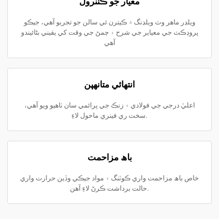
معيار جو ڪنٽرول
ويلڊر ماھر وٽ ويلڊنگ ۾ ڪيترن ئي سالن جو تجربو آهي، جيڪو
پروڊڪٽ جي معياير جي شرح ۽ ڄمڻ جي وقت کي يقيني بڻائيندو
آهي
انتهائي متانهپن
اعليٰ درجي جي فولادي ۽ زنڪ جي پرائمي سان ٺاهيو ويو آهي،
سخت ري فينري ماحول لاءِ.
باھ مزاحمت
خاص باھ مزاحمت واري ڪوٽنگ ۽ مواد جيڪي وڏين حرارت واري
حالت برداشت ڪرڻ لاءِ آهن.