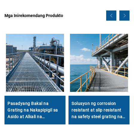
Mga Inirekomendang Produkto
Pasadyang Bakal na
Solusyon ng corrosion
Grating na Nakapipigil sa
resistant at slip resistant
Asido at Alkali na
na safety steel grating na
Pagkasira para sa mga
idinisenyo partikular para
Halaman sa Kemikal at
sa matitinding kapaligiran