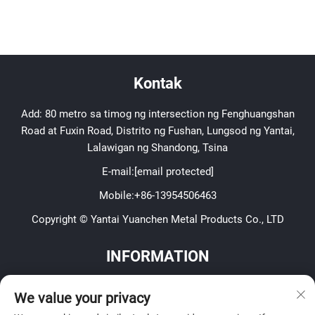
Petrochemical
sa offshore platforms at
mga daungan
Kontak
Add: 80 metro sa timog ng intersection ng Fenghuangshan
Road at Fuxin Road, Distrito ng Fushan, Lungsod ng Yantai,
Lalawigan ng Shandong, Tsina
E-mail:
[email protected]
Mobile:
+86-13954506463
Copyright © Yantai Yuanchen Metal Products Co., LTD
INFORMATION
Mag-sign up upang makatanggap ng aming lingguhang
We value your privacy
newsletter