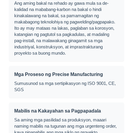
Ang aming bakal na rehado ay gawa mula sa de-
kalidad na mababang-karbon na bakal o hindi
kinakalawang na bakal, sa pamamagitan ng
makabagong teknolohiya ng pagwelding/pagpapako.
Ito ay may mataas na lakas, paglaban sa korosyon,
katangian ng pagtutol sa pagkadulas, at madaling
pag-install, na malawakang ginagamit sa mga
industriyal, konstruksyon, at imprastrakturang
proyekto sa buong mundo.
Mga Proseso ng Precise Manufacturing
Sumusunod sa mga sertipikasyon ng ISO 9001, CE,
SGS
Mabilis na Kakayahan sa Pagpapadala
Sa aming mga pasilidad sa produksyon, maaari
naming mabilis na tugunan ang mga urgenteng order,
kaya pinapabilis ang mga siklo ng proyekto