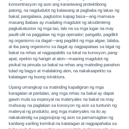
konsentrasyon ng asin ang karaniwang protektibong
patong, na nagdudulot ng kalawang at pagbaba ng lakas ng
bakal; pangalawa, pagtustos kapag basa—ang mamasa-
masang ibabaw ay madaling magdulot ng aksidenteng
pagkakatustos ng mga tao, lalo na sa mga lugar na may
paulit-ulit na paggalaw ng mga operador; pangatlo, pagdikit
ng organismo sa dagat—ang pagdikit ng mga algae, talaba,
at iba pang organismo sa dagat ay nagpapataas sa bigat ng
bakal na rehas at nagpapabilis sa lokal na korosyon; pang-
apat, epekto ng hangin at alon—maaring magdulot ng
pisikal na pinsala sa bakal na rehas ang matinding panahon
tulad ng bagyo at malalaking alon, na nakakaapekto sa
katatagan ng buong istraktura.
Upang umangkop sa matinding kapaligiran ng mga
karagatan at pantalan, ang mga rehas na bakal ay dapat
gawin mula sa espesyal na materyales na bakal na may
mahusay na paglaban sa korosyon ng asin sa tuntunin ng
materyal ng produkto; ang mga materyales na ito ay
nakakatindig sa pagsisipsip ng asin sa pamamagitan ng
kanilang sariling kemikal na katatagan at nagpapahaba sa