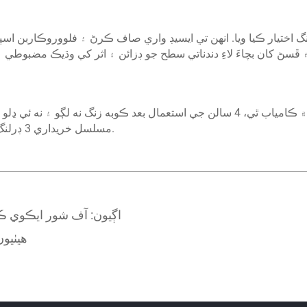
 اختيار ڪيا ويا. انهن تي ايسيڊ واري صاف ڪرڻ ۽ فلووروڪاربن ا
اها آف شور تيل پلئيٽ فارم جي سلامتي سرٽيفڪيشن ۾ ڪامياب ٿي، 4 سالن جي استعمال بعد
مسلسل خريداري 3 ڊرلنگ پلئيٽ فارمن جي وڌيڪ تعميراتي منصوبن لاءِ ڪئي وئي.
اڳيون:
آف شور ايڪوي ڪلچ
هيٺيون