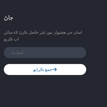
ڄاڻ
اسان جي هفتيوار نيوز ليٽر حاصل ڪرڻ لاءِ سائن
اپ ڪريو
جمع ڪرايو