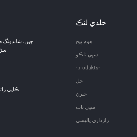
جلدي لنڪ
ھوم پیج
سڑڪ 
سڀي تلڪو
-produkts-
حل
ڪاپي رائي
خبرن
سڀي بات
رازداري پاليسي