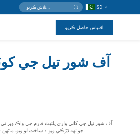
SD
اقتباس حاصل ڪريو
آف شور تيل جي کوٽا
آف شور تيل جي کاٺي واري پلئيٽ فارم جي واڪ ويز تي
جو تهه ڌڙڪي ويو ۽ ساخت لو ويو. ماڻهن جي گرڻ جو خطرو هو، تنهن ڪري انتهائي ماحولياتي حالتن کي برداشت ڪرڻ واري مصنوعات جي فوري طور تي ضرورت هئي.