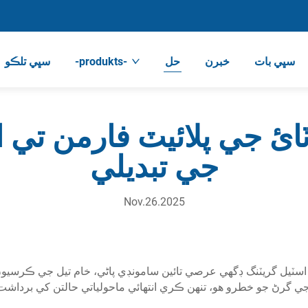
سڀي بات
خبرن
حل
-produkts-
سڀي تلڪو
ئ جي پلائيٽ فارمن تي 
جي تبديلي
Nov.26.2025
 اسٽيل گريٽنگ ڊگهي عرصي تائين سامونڊي پاڻي، خام تيل جي ڪرسي