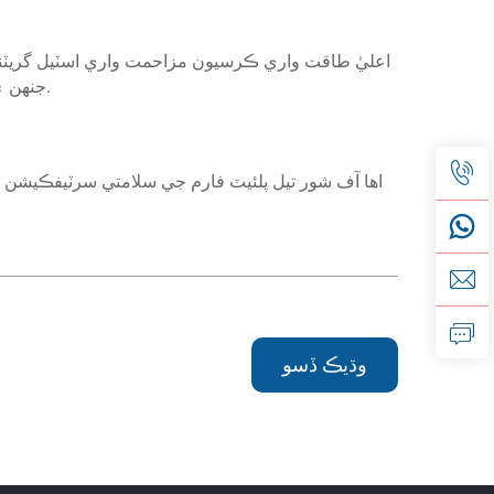
اعليٰ طاقت واري ڪرسيون مزاحمت واري اسٽيل گريٽنگ
جنهن ۾ ڦسڻ کان بچاءَ لاءِ دندناتي سطح جو ڊزائن ۽ اثر کي وڌيڪ مضبوطي ۽ استحڪام لاءِ بلٽن جي مدد سان مقرر ڪرڻ شامل آهي.
وڌيڪ ڏسو