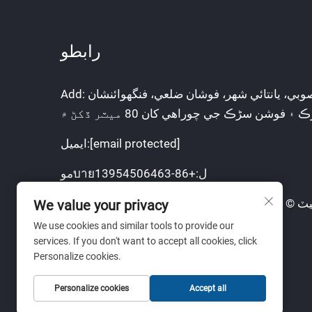
رابطو
Add: چين، شانڊونگ صوبي، يانتائي شهر، فوشان ضلعي، فنگهوائنشان
۽ فوشن سڑڪ جي چوراھي کان 80 ميٽر ڏکڻ ۾
[email protected]
ايميل:
موบายل:
+86-13954506463
ٽ © يانٽائي يوئانچين ميٽل پروڊڪٽس ڪمپني، لميٽيڊ
We value your privacy
We use cookies and similar tools to provide our
services. If you don't want to accept all cookies, click
Personalize cookies.
Personalize cookies
Accept all