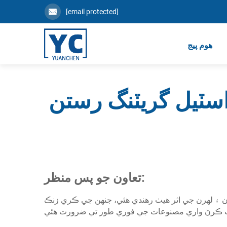
[email protected]
ھوم پیج
اسٽيل گريٽنگ رستن
تعاون جو پس منظر:
ون ۽ لهرن جي اثر هيٺ رهندي هئي، جنهن جي ڪري زنڪ