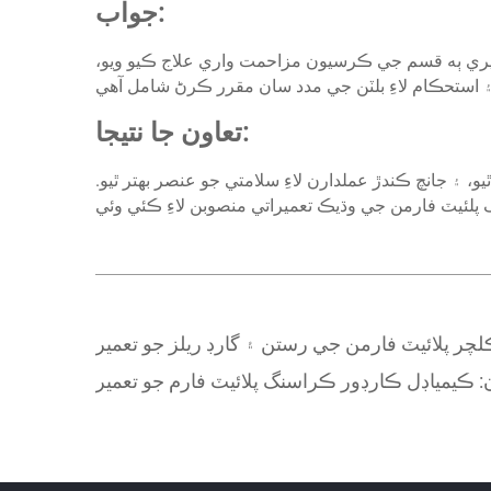
جواب:
سپري ٻه قسم جي ڪرسيون مزاحمت واري علاج ڪيو ويو،
تعاون جا نتيجا:
 ڪوبه زنگ نه لڳو ۽ نه ئي ڍلو ٿيو، ۽ جانچ ڪندڙ عملدارن لاءِ سلامتي جو عنصر بهتر ٿيو.
ر پلائيٽ فارمن جي رستن ۽ گارڊ ريلز جو تعمير
:
ڪيمياڊل ڪارڊور ڪراسنگ پلائيٽ فارم جو تعمير