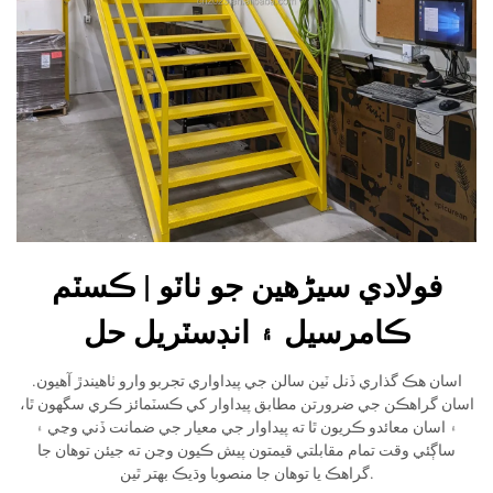
فولادي سیڑھين جو ٺاٽو | ڪسٽم
ڪامرسيل ۽ انڊسٽريل حل
اسان هڪ گذاري ڏنل ٽين سالن جي پيداواري تجربو وارو ٺاهيندڙ آهيون.
اسان گراهڪن جي ضرورتن مطابق پيداوار کي ڪسٽمائز ڪري سگھون ٿا،
۽ اسان معائدو ڪريون ٿا ته پيداوار جي معيار جي ضمانت ڏني وڃي ۽
ساڳئي وقت تمام مقابلتي قيمتون پيش ڪيون وڃن ته جيئن توهان جا
گراهڪ يا توهان جا منصوبا وڌيڪ بهتر ٿين.