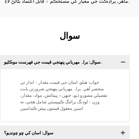
ماھر، پراڊڪٽ جي معيار کي مستحڪم ۽ قابل اعتماد بڻائڻ لاءِ.
سوال
سوال: براہ مهرباني پنهنجي قيمت جي فهرست موڪليو.
جواب: هيلو، اسان جي قيمت مقدار ۽ انداز تي
منحصر آهي. براہ مهرباني پنهنجي ضرورتن بابت
تفصيلي مشورو ڏيو، جنهن ۾ پيمائش، مواد، مقدار،
وزن ۽ لوڊنگ برائنگ ڪيپيسٽي شامل هجي، ته
اسين معقول قيمتون پيش ڪنداسين.
سوال: اسان کي ڇو چونڊيو؟