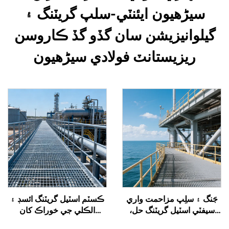
سیڑھيون ايئنٽي-سلپ گريٽنگ ۽
گيلوانيزيشن سان گڏو گڏ ڪاروسن
ريزيستانٽ فولادي سیڑھيون
جَنگ ۽ سلِپ مزاحمت واري
ڪسٽم اسٽيل گريٽنگ ائسڊ ۽
سيفٽي اسٽيل گريٽنگ حل،
الڪلي جي خوراڪ کان
خاص طور تي آف شور پليٽ
مزاحمت رکندڙ، ڪيميا ۽