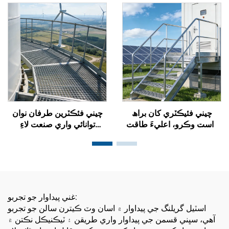
فارمن ۽ بندرگاهن تي سخت
پيٽروڪيميا وارن ماڳن لاءِ
ماحول لاءِ ٺهيل
چيني فئيڪٽري کان براھ
چيني فئڪٽرين طرفان نوان
راست وڪرو، اعليءَ طاقت
توانائي واري صنعت لاءِ
واري، آساني سان لڳائڻ
ڪسٽمائيزڊ اينٽي سلِپ اسٽيل
واري، ۽ ڪسٽمائز ڪرائي
گريٽنگ فراهم ڪئي وئي،
سگھجي واري نئين توانائي لاءِ
جيڪا فوٽوولٽڪ/هوائي/توانائي
سلپ روزگار فولاد گريلنگ،
اسٽوريج منصوبن لاءِ مناسب
جيڪا فوٽوولٽائيڪ/هوائي/
آهي، جنهن ۾ اعليٰ طاقت،
توانائي اسٽوريج منصوبن لاءِ
جنگ مزاحمت، آسان
غني پيداوار جو تجربو:
مناسب آهي
انسٽاليشن، ۽ ڪسٽمائيزڊ
اسٽيل گريلنگ جي پيداوار ۾ اسان وٽ ڪيترن سالن جو تجربو
ماپ شامل آهن
آهي، سڀني قسمن جي پيداوار واري طريقن ۽ ٽيڪنيڪل نڪتن ۾