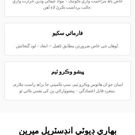
خاص باھ مزاحمت واري ڪوٽنگ ۽ مواد جيڪي وڏين حرارت واري
حالت برداشت ڪرڻ لاءِ آهن.
فارمائي سکيو
تُوهان جي خاص ضرورتن مطابق ٺاهيل — ابعاد ۽ لوڊ گنجائش.
پيشو وڪرو ٽيم
اسان جو ان ھائوس وڪرو ٽيم، سڀ ڪمپني جا براھ راست ملازم،
منفرد قابل اعتمادگي ۽ پيشوواراڻي پن کي يقيني بڻائي ٿو.
بھاري ڊيوٽي انڊسٽريل ميرين