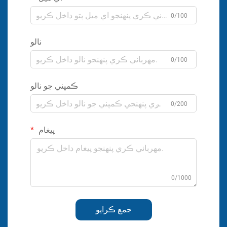
0/100
نالو
0/100
ڪمپني جو نالو
0/200
پيغام
0/1000
جمع ڪرايو