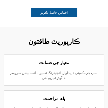
اقتباس حاصل ڪريو
ڪارپوريٽ طاقتون
معيار جي ضمانت
اسان جي ڪمپني ۾ پيداوار، انجنيئرنگ تعمير ۽ انسٽاليشن سروسز
۾ گهڻو تجربو آهي.
باھ مزاحمت