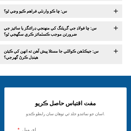
س: ڇا ڪو وارنٽي فراهم ڪيو وڃي ٿو؟
س: ڇا فولاڊ جي گريٽنگ کي منهنجي ڊرائنگز يا سائيز جي
ضرورتن موجب ڪسٽمائز ڪري سگهجي ٿو؟
س: جيڪڏهن ڪوالٽي جا مسئلا پيش آهن ته انهن کي ڪيئن
هينڊل ڪرڻ گهرجي؟
مفت اقتباس حاصل ڪريو
اسان جو نمائندو جلد ئي توهان سان رابطو ڪندو.
اي ميل