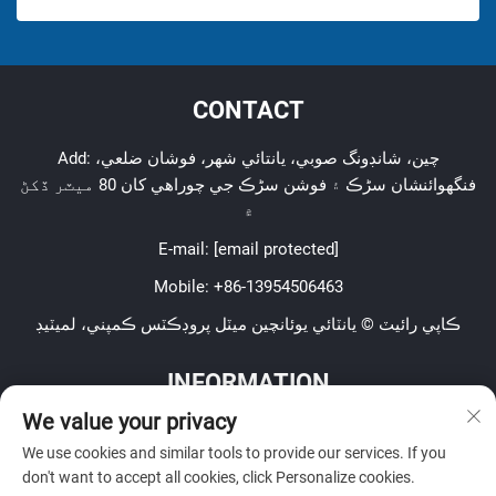
CONTACT
Add: چين، شانڊونگ صوبي، يانتائي شهر، فوشان ضلعي،
فنگهوائنشان سڑڪ ۽ فوشن سڑڪ جي چوراھي کان 80 ميٽر ڏکڻ
۾
E-mail:
[email protected]
Mobile:
+86-13954506463
ڪاپي رائيٽ © يانٽائي يوئانچين ميٽل پروڊڪٽس ڪمپني، لميٽيڊ
INFORMATION
We value your privacy
Sign up to receive our weekly newsletter
We use cookies and similar tools to provide our services. If you
don't want to accept all cookies, click Personalize cookies.