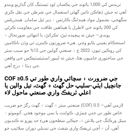
ٽريڊس کي 1,000 پائونڊ جي يڪسان لوڊ ٽيسٽنگ کان گذاريو ويندو
آهي ته جيئن ڏهاڪن تائين گهڻي استعمال جي شرطن جي نقل ڪري
سگهجي، بشمول مواد هينڊلنگ ڪارٽس ۽ ڍير ٿيل سامان. هينڊريلس
کي 200 پائونڊ جي لاطرل يا هيٺاهين طاقت جي مقاومت ڪرڻي
پوندي— جيئن ته پيچيده ٿيڻ، ٽڪرائڻ، يا انتهائي صورتحال ۾
استحڪام يقيني بڻايو وڃي. هيء ضرورتون ڪيترن ئي وڏن ناڪامين
کي روڪين ٿيون: 2022 ع ۾ صنعتي گولين جي 12% جو سبب سٽر
جي ساختوري خاميون هئا، جيئن ته ليبور اسٽيٽسٽيڪس جي واقعن
جي ڊيٽا ۾ درج آهي.
COF ≥0.5 جي ضرورت ۽ سچائي واري طور تي
جانچيل ايٽي-سليپ حل گهٽ ۾ گهٽ، تيل والين يا
اعلي ٽريفڪ واري صنعتي ماحول لاء
صنعتي سٽر ۾ گهٽ ۾ گهٽ رگڙ جو ضريب (COF) 0.5 لازمي آهي—
خاص طور تي جتي چمڙي، ڪولنٽ يا نمي موجود هجي. آٽوموٽو ۽
ميٽل ورڪنگ جي پلانٽن ۾، جيڪي سطحون هيءِ حد پورو نه ڪنديون
آهن، اُن ۾ اُچي ٽريفڪ واري شفٽ جي تبديلي دوران سلائيپ جو