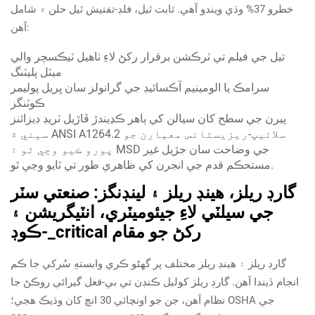
خطرو 37% وڌي ويندو آهي. ثابت ٿيل، فلڊ-تفتيش ٿيل حلن ۾ شامل
آهن:
تيل جي فيلم تي ٽرڪشن برقرار رکڻ لاءِ ٺاهيل ٽيڪسچر والي
ميٽل پليٽنگ
سرامڪ يا الومينيم آڪسائيڊ جي گرانولز سان ڀريل پوليمر
ڪوٽنگز
پيرن جي سطح کان سيالن کي ٻاهر ڪڍيندڙ ڦاڙيل ٽريڊ ڊيزائنز
سڀني ۾ ANSI A1264.2 سلائيپ-ريزيستانس معيارن جو
پورو ڪيو وڃي ٿو ۽ MSD جي وضاحت سان جڙيل غير
مستحڪم قدم جي انجرن کي ظاهري طور تي ٽايو وڃي ٿو.
گارڊ ريلز، هينڊ ريلز ۽ لينڊنگز: صنعتي سٽر
جي سيلٽي لاءِ جيئوميٽري، انٽيگريشن ۽
ڪوڊ-_critical رکڻ جو مقام
گارڊ ريلز ۽ هينڊ ريلز مختلف پر گهڻو ڪري وابستهِ سُرکي جا ڪم
انجام ڏيندا آهن. گارڊ ريلز کوليل ڪنڊن تي بي-فعل گيرائي روڪڻ جا
نظام آهن، جن جو اونچائي 30 انچ کان وڌيڪ هجي؛ OSHA جي