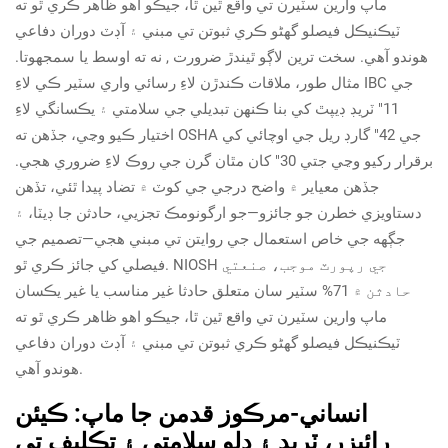
ماپ وارين سٽيرن تي واقع ٿين ٿا، جيڪو اهو ظاهر ڪري ٿو ته
ٽيڪنيڪل فيصلو گهڻو ڪري ثبوتن تي مبني ۽ آڊٽ دوران دفاعي
هوندو آهي.
سخت ترين لاڳو ٿيندڙ ضرورت
, نه ته اوسط يا سمجھوتا.
مثال طور، ملاقات ڪندڙن لاءِ رسائي واري سٽير ڪي لاءِ IBC جي
11" ٽريڊ ڊيپٿ کي بنا ڪنھن تبدیلي جي سلامتي ۽ يڪسانگي لاءِ
اختيار ڪيو وڃي، جڏھن ته OSHA جي 42" گارڊ ريل جي اوچائي کي
برقرار رکيو وڃي جتي 30" کان مٿان گرن جي روڪ لاءِ ضروري هجي.
جڏھن معياير ۾ واضح درجي جي کوٽ ۾ تضاد پيدا ٿئي، تڏھن
دستاويزي خطرن جو جائزو—جو ارگونومڪ تجزيي، حادثن جا ڊيٽا، ۽
جڳهه جي خاص استعمال جي روايتن تي مبني هجي—تصميم جي
فيصلي کي جائز ڪري ٿو. NIOSH جي رپورٽ موجب، صنعتي
حادثن ۾ 71% سٽير سان متعلق حادثا غير مناسب يا غير يڪسان
ماپ وارين سٽيرن تي واقع ٿين ٿا، جيڪو اهو ظاهر ڪري ٿو ته
ٽيڪنيڪل فيصلو گهڻو ڪري ثبوتن تي مبني ۽ آڊٽ دوران دفاعي
هوندو آهي.
انساني-مرڪوز قدمن جا ماپ: ڪيئن
رائيزر، ٽريڊ ۽ ڍلو سلامتي ۽ تڪليف تي