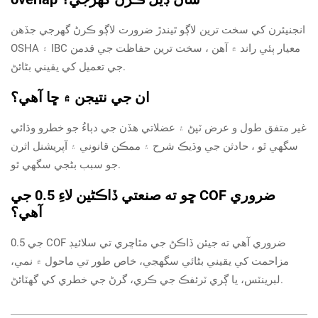
انجنيئرن کي سخت ترين لاڳو ٿيندڙ ضرورت لاڳو ڪرڻ گهرجي جڏهن
OSHA ۽ IBC معيار ٻئي راند ۾ آهن ، سخت ترين حفاظت جي قدمن
جي تعميل کي يقيني بڻائڻ.
ان جي نتيجن ۾ ڇا آهي؟
غير متفق طول و عرض ٽپڻ ۽ عضلاتي هڏن جي دٻاءُ جو خطرو وڌائي
سگھي ٿو ، حادثن جي وڌيڪ شرح ۽ ممڪن قانوني ۽ آپريشنل اثرن
جو سبب بڻجي سگهي ٿو.
ڇو ته صنعتي ڏاڪڻين لاءِ 0.5 جي COF ضروري
آهي؟
0.5 جي COF ضروري آهي ته جيئن ڏاڪڻ جي مٿاڇري تي سلائيڊ
مزاحمت کي يقيني بڻائي سگهجي، خاص طور تي ماحول ۾ نمي،
لبرينٽس، يا ڳري ٽرئفڪ جي ڪري، گرڻ جي خطري کي گهٽائڻ.