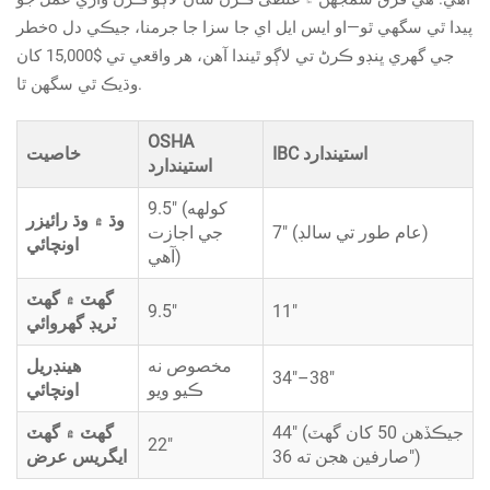
خطرо پيدا ٿي سگهي ٿو—او ايس ايل اي جا سزا جا جرمنا، جيڪي دل
جي گهري ڀنڊو ڪرڻ تي لاڳو ٿيندا آهن، هر واقعي تي $15,000 کان
وڌيڪ ٿي سگهن ٿا.
OSHA
IBC استيندارد
خاصيت
استيندارد
9.5" (کولهه
وڌ ۾ وڌ رائيزر
7" (عام طور تي سالڊ)
جي اجازت
اونچائي
آهي)
گهٽ ۾ گهٽ
9.5"
11"
ٽريڊ گهروائي
مخصوص نه
هينڊريل
34"–38"
ڪيو ويو
اونچائي
44" (جيڪڏهن 50 کان گهٽ
گهٽ ۾ گهٽ
22"
صارفين هجن ته 36")
ايگريس عرض