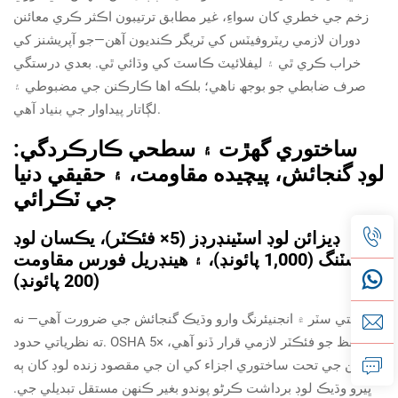
زخم جي خطري کان سواءِ، غير مطابق ترتيبون اڪثر ڪري معائنن
دوران لازمي ريٽروفيٽس کي ٽريگر ڪنديون آهن—جو آپريشنز کي
خراب ڪري ٿي ۽ ليفلائيٽ ڪاسٽ کي وڌائي ٿي. بعدي درستگي
صرف ضابطي جو بوجھ ناهي؛ بلڪه اها ڪارڪنن جي مضبوطي ۽
لڳاتار پيداوار جي بنياد آهي.
ساختوري گهڙت ۽ سطحي ڪارڪردگي:
لوڊ گنجائش، پيچيده مقاومت، ۽ حقیقي دنيا
جي ٽڪرائي
ڊيزائن لوڊ اسٽينڊرڊز (5× فئڪٽر)، يڪسان لوڊ
ٽيسٽنگ (1,000 پائونڊ)، ۽ هينڊريل فورس مقاومت
(200 پائونڊ)
صنعتي سٽر ۾ انجنيئرنگ وارو وڌيڪ گنجائش جي ضرورت آهي— نه
ته نظرياتي حدود. OSHA 5× تحفظ جو فئڪٽر لازمي قرار ڏنو آهي،
جنهن جي تحت ساختوري اجزاء کي ان جي مقصود زنده لوڊ کان ٻه
ڀيرو وڌيڪ لوڊ برداشت ڪرڻو پوندو بغير ڪنهن مستقل تبديلي جي.