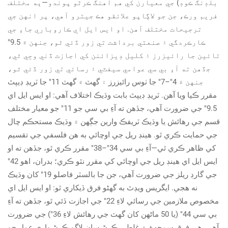
بلڊنگ ڪوڊ) جي معيارن کي هم آهنگ ڪرڻو پوندو—ٻه مختلف
فريم ورڪ، جن جو لاڳاپو علائقو هڪ جيترو آهي، پر انهن جي
ترجيحات مختلف آهن. او ايس ايل اي ڪاروباري جاءِ جي
ڪارڪردگي ۽ صنعتي برداشت تي زور ڏئي ٿو، جنهن ۾ 9.5"
تائين جا رائيزرز ۽ کليل ڊيزائنن کي اجازت ڏني وڃي ٿي،
جڏهن ته آءِ بي سي عوامي سيفٽي ۽ رسائي تي زور ڏئي ٿو،
جنهن ۾ 4"–7" جا ٺوس رائيزرز ۽ گهٽ ۾ گهٽ 11" جا ٽريڊ ڊيپٿ
مقرر ڪيا ويا آهن. ٽريڊ ڊيپٿ بابت وڌيڪ اختلاف آهي: او ايس ايل اي
9.5" جي ضرورت آهي، جڏهن ته آءِ بي سي جو 11" جو معيار مختلف
قسم جي رهائش يا وڌيڪ ٽريفڪ وارين جڳهن ۾ وڌيڪ مستحڪم چال
جي حمايت ڪري ٿو. هينڊ ريل جي اوچائي به هن فلسفي جي تقسيم
کي ظاهر ڪري ٿي—آءِ بي سي 34"–38" مقرر ڪري ٿو، جڏهن ته او
ايس ايل اي هينڊ ريل جي اوچائي کي مقرر نٿو ڪري؛ بدران، اهو 42"
جي گارڊ ريلز جي ضرورت آهي، جن جا بالسٽر فاصلو 19" کان وڌيڪ
نه هجي. ايگريس ويڊٿ به گهڻو فرق ڏيکاري ٿو: او ايس ايل اي
مخصوص ملازمين جي رسائي لاءِ 22" جي اجازت ڏئي ٿو، جڏهن ته آءِ
بي سي 44" (يا 50 ماڻهن کان گهٽ جي رهائش لاءِ 36") جي ضرورت
آهي. هي فرق سمجھڻ ۾ غلطی ڪرڻ سان لاڳو ڪرڻ واري عمل جو