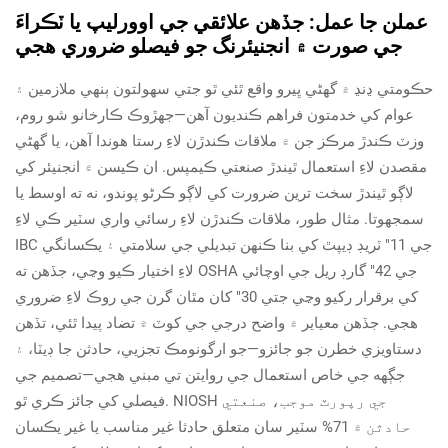
عملن جا عمل: جڏهن علائقي جي اوورليپ يا ٽڪراءَ
جي صورت ۾ انجنيئرنگ جو فيصلو ضروري هجي
حڪومتي ڍنڍ ۾ گهڻي ڀيرو واقع ٿئي ٿو جتي سهولتون ٻنهي ملازمين ۽
عوام کي خدمتون فراهم ڪنديون آهن—جھڙوڪ ڪارخانو شو روم،
وزٽ ڪندڙ مرڪز جن ۾ ملاقات ڪندڙن لاءِ رستا هوندا آهن، يا گهڻي
مقصدن لاءِ استعمال ٿيندڙ صنعتي ڪيمپس. ان ڪيسن ۾ انجنيئر کي
لاڳو ٿيندڙ سخت ترين ضرورت کي لاڳو ڪرڻو پوندو، نه ته اوسط يا
سمجھوتا. مثال طور، ملاقات ڪندڙن لاءِ رسائي واري سٽير ڪي لاءِ
IBC جي 11" ٽريڊ ڊيپٿ کي بنا ڪنھن تبدیلي جي سلامتي ۽ يڪسانگي
لاءِ اختيار ڪيو وڃي، جڏھن ته OSHA جي 42" گارڊ ريل جي اوچائي
کي برقرار رکيو وڃي جتي 30" کان مٿان گرن جي روڪ لاءِ ضروري
هجي. جڏھن معياير ۾ واضح درجي جي کوٽ ۾ تضاد پيدا ٿئي، تڏھن
دستاويزي خطرن جو جائزو—جو ارگونومڪ تجزيي، حادثن جا ڊيٽا، ۽
جڳهه جي خاص استعمال جي روايتن تي مبني هجي—تصميم جي
فيصلي کي جائز ڪري ٿو. NIOSH جي رپورٽ موجب، صنعتي
حادثن ۾ 71% سٽير سان متعلق حادثا غير مناسب يا غير يڪسان