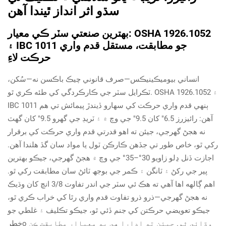
سڌو اثر انداز ٿيندا آهن
بهترين صنعتي سٽر ڪي معيار: OSHA 1926.1052
۽ IBC 1011 جو مطابقت، مستقل قدم واري
حرڪت لاءِ
انساني بيوميڪينيڪس—صرف قانوني چيڪ باڪسن نه—سُکن،
ٽڪرايل سٽر جي ڪارڪردگي کي طئه ڪري ٿو. OSHA 1926.1052 ۽
IBC 1011 ٻنهي قدم واري حرڪت کي سهارو ڏيندڙ پيمائش تي هم
آهن: رائيزرز 6.5" کان 9.5" جي وچ ۾ ۽ ٽريڊ جي گهرو 9.5" کان گهٽ
نه هجڻ گهرجي، جيئن ته اهو قدرتي قدم واري حرڪت کي برقرار
رکي ٿو، خاص طور تي جڏهن ڪارڪن ٽول يا مواد سان گڏ هلندا آهن.
اجازت ڏنل ڍلو زاويو 30°–35° جي وچ ۾ هجڻ گهرجي، جيڪو بهترين
پير جي رکڻ ۽ ٽانگن ۽ ڪمر جي بوجھ ٽائڻ سان مطابقت رکي ٿو.
اهم ڳالهه اها آهي ته هڪ ئي سٽر جي اندر تفاوت 3/8 انچ کان وڌيڪ
نه هجڻ گهرجي—ذرو ذرو تفاوت قدم واري رٿا کي خراب ڪري ٿو،
جيڪو تعويضي حرڪتن کي جنم ڏئي ٿو، جيڪو تڪليف ۽ غلطي جو
خطرо وڌائي ٿو. جيئن ته ادارا هي ٻه معياار مطابقت ڪن