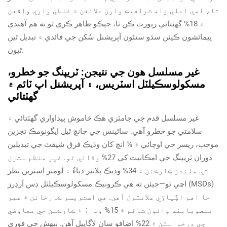
ٿا، اهي اعليٰ واھ ٽرافيڪ وارن علائقن ۾ غلطي واري واقعن
۾ 18% گهٽتائي رپورٽ ڪن ٿا، جيڪو ظاهر ڪري ٿو ته هم آهندي
پيمائشون ڪيئن سڌو سنئون آپريشنل سُکن جي فائدي ۾ تبديل ٿين
ٿيون.
غير مسلسل هون جي نتيجن: ٽريپنگ جو خطرو،
مسکولوسڪيلٽل اسٽريس، ۽ آپريشنل اپ ٽائم ۾
گهٽتائي
غير مسلسل قدم جي جامٽري هڪ خاموش پيداواري گهٽتائي ۽
سلامتي جو خطرو آهي. سائينس جي جانچ ٿيل ايگونومڪ تجزين
موجب، ريسر جي اوچائي ۾ ¼ انچ کان وڌيڪ فرق شيفٽ جي تبديلين
دوران ٽريپنگ جي امڪانيت کي 27% وڌائي ٿو. غير منظم سٽرن
تي هلندڙ ڪارڪنن ۾ 34% وڌيڪ پلانٽر دٻاءُ ۽ لومبر اسٽرين نظر
اچي ٿو—جيئن ته ھي ڪرونيڪ مسکولوسڪيلٽل ڊس آرڊرز (MSDs)
جا اهم اڳياڙي علامتون آهن. هي اسٽريسر ڪارخانن ۾ غير
منصوبابند ڊائون ٽائم ۾ 15% وڌاءُ ۽ ڪارڪنن جي معاوضي
جي درخواستن ۾ 22% اضافو سان لاڳاپيل آهن. بيھش جي فوري