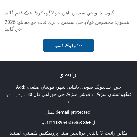
اڳيون:
ڌاتو جي سيمين ٺاهڻ جو لاڳو ڪرڻ: هڪ قدم گائيڊ
هيٺيون:
مخصوص فولاڊ جي سيمين ۽ پري فاب جو مقابلو: 2026
جي گائيڊ
وڌيڪ ڏسو >>
رابطو
Add: چين، شانڊونگ صوبي، يانتائي شهر، فوشان ضلعي،
فنگهوائنشان سڑڪ ۽ فوشن سڑڪ جي چوراھي کان 80 ميٽر ڏکڻ
۾
[email protected]
ايميل:
موบายل:
+86-13954506463
ڪاپي رائيٽ © يانٽائي يوئانچين ميٽل پروڊڪٽس ڪمپني، لميٽيڊ