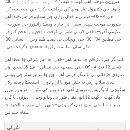
ضرورتن موجب اهي گهٽ ۾ گهٽ 42" اوچيا هجڻ گهرجن ۽ 200
پائونڊ جي ڪنٽرول ٿيل بوجھ کي برداشت ڪرڻ جي صلاحيت رکن.
هينڊ ريلز فعال توازن جي سهارو فراهم ڪندا آهن—OSHA جي
ضرورت موجب سڀني سٽرن تي چار يا وڌيڪ رائيزرز جي صورت ۾
لازمي آهن—۽ اهي لازمي طور تي گرفت ۾ اچڻ وارا هجڻ گهرجن،
IBC جي مطابق 34"–38" جي اونچائي تي نصب ڪيا وڃن ۽ انساني
گرفت جي ا ergonomic شكل سان مطابقت رکن.
لئنڊنگز صرف رُڪڻ جا مقام ناهن—اهي اها اهم سُرکي جا نقطا آهن
جتي سمجهه جي تبديلي ۽ ٿڪ گڏ ٿيندي آهي. OSHA لاءِ هر 12 فٽ
عمودي چڙهائي تي لئنڊنگز لازمي آهن، جن جا سائيز سٽر جي ويسي
سان ميلاپ رکن ته جيئن موڙ يا آرام دوران استحڪام قائم رکي
سگهجي. انٽيگريشن ضروري آهي: هينڊ ريلز کي مٿين ۽ هيٺين رائيزرز
کان گهٽ ۾ گهٽ 12 انچ افقی طور تي وڌايو وڃي ۽ ديوارن يا گارڊ
ريلز ۾ سلسلي سان ختم ڪيو وڃي—جنهن سان ٽريپ يا الجھڻ جا
مقام ختم ٿين.
سُرکي