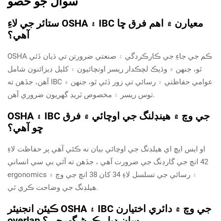
سوال جو حصو
ستائر جي لاءِ OSHA ۽ IBC معيارن ۾ اهم فرق ڇا
آهي؟
OSHA ڪم جي جاءِ جي ڪارڪردگي ۽ صنعتي ضرورتن تي ڌيان ڏئي
ٿو، جنهن ۾ وڌيڪ لچڪدار ريسر اونچائيون ۽ کليل ڊيزائنون شامل
آهن، جڏهن ته IBC عوامي حفاظتي ۽ رسائي تي زور ڏئي ٿو، جنهن ۾
ٺوس ريسر ۽ مخصوص ٽريڊ گهريون ضروري آهن.
OSHA ۽ IBC جي وچ ۾ ھينڊلنگ جي اوچائي ۾ فرق
ڇو آھي؟
او ايس ايڇ اي هيلڊنگ جي اوچائي بيان نه ڪئي آهي پر حفاظت لاءِ
42 انچ جي گارڊنگ جي ضرورت آهي ، جڏهن ته آئي بي سي انساني
ergonomics ۽ رسائي جي تسلسل لاءِ 34 کان 38 انچ جي وچ ۾
هيلڊنگ جي وضاحت ڪري ٿي.
ڪيئن انجنيئر OSHA ۽ IBC جي وچ ۾ دائري اختيارن
overlap سان ڊيل ڪرڻ گهرجي؟