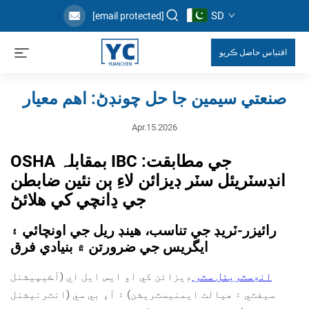
SD
[email protected]
اقتباس حاصل ڪريو
صنعتي سيمين جا حل چونڊڻ: اهم معيار
Apr.15.2026
OSHA بمقابلہ IBC جي مطابقت:
انڊسٽريئل سٽر ڊيزائن لاءِ ٻن نئين ضابطن
جي ڍانچي کي هلائڻ
رائيزر-ٽريڊ جي تناسب، هينڊ ريل جي اونچائي ۽
ايگريس جي ضرورتن ۾ بنیادي فرق
انڊسٽريئل سٽر
ڊيزائن کي او ايس ايل اي (آڪيپيشنل
سيفٽي ۽ هيالٿ ايمنيسٽريشن) ۽ آءِ بي سي (انٽرنيشنل