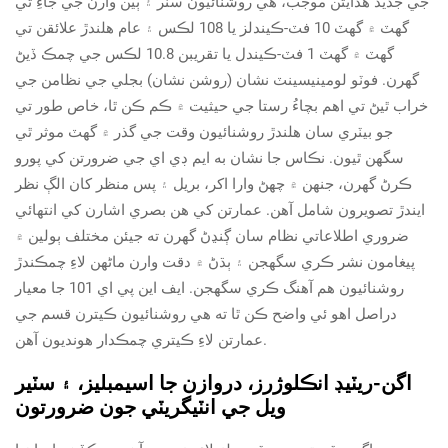
جي جديد هدايتن موجب، هي روشنائيون سٽر ۽ ٻين وارن جي جاءِ تي
گهٽ ۾ گهٽ 10 فٽ-ڪيندلز يا 108 لڪس ۽ عام هلندڙ علائقن تي
گهٽ ۾ گهٽ 1 فٽ-ڪيندل يا تقريبن 10.8 لڪس جي چمڪ ڏيڻ
گهرن. فوٽو لومينيسينٽ نشان (روشن نشان) بجلي جي نظامن جي
خراب ٿيڻ تي اهم بچاءُ رستا جي حيثيت ۾ ڪم ڪن ٿا، خاص طور تي
جو بيٽري سان هلندڙ روشنائيون وقت جي گذر ۾ گهٽ موثر ٿي
سگهن ٿيون. نڪاس جا نشان به ايم ڊي اي جي ضرورتن کي پورو
ڪرڻ گهرن، جنهن ۾ چھڻ وارا اکر، بريل ۽ پس منظر کان الڳ نظر
ايندڙ تصويرون شامل آهن. عمارتن کي هن بصري اشارن کي انتهائي
ضروري اطلاعاتي نظام سان ڳنڍڻ گهرن ته جيئن مختلف ٻولين ۾
پيغامون نشر ڪري سگهجن ۽ ٻڌڻ ۾ دقت وارن ماڻهن لاءِ چمڪندڙ
روشنائيون هم آهنگ ڪري سگهجن. ايف اين پي اي 101 جا معيار
دراصل اهو ئي واضح ڪن ٿا ته هي روشنائيون ڪيترن قسم جي
عمارتن لاءِ ڪيتري چمڪدار هونديون آهن.
اگن-ريٽيڊ انڪلوژرز، دروازن جا اسيمبليز، ۽ سٽير
ويل جي انٽيگريٽي جون ضرورتون