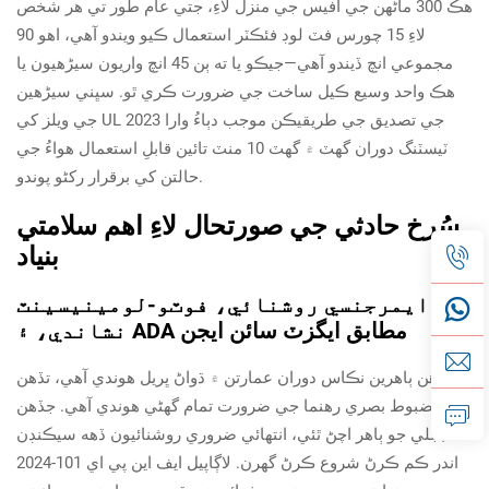
هڪ 300 ماڻهن جي آفيس جي منزل لاءِ، جتي عام طور تي هر شخص
لاءِ 15 چورس فٽ لوڊ فئڪٽر استعمال ڪيو ويندو آهي، اهو 90
مجموعي انچ ڏيندو آهي—جيڪو يا ته ٻن 45 انچ واريون سیڑھيون يا
هڪ واحد وسيع ڪيل ساخت جي ضرورت ڪري ٿو. سڀني سیڑھين
جي ويلز کي UL 2023 جي تصديق جي طريقيڪن موجب دٻاءُ وارا
ٽيسٽنگ دوران گھٽ ۾ گھٽ 10 منٽ تائين قابلِ استعمال هواءُ جي
حالتن کي برقرار رکڻو پوندو.
سُرخ حادثي جي صورتحال لاءِ اهم سلامتي
بنياد
ايمرجنسي روشنائي، فوٽو-لومينيسينٽ
نشاندي، ۽ ADA مطابق ايگزٽ سائن ايجن
جڏهن ٻاهرين نڪاس دوران عمارتن ۾ ڌواڻ ڀريل هوندي آهي، تڏهن
مضبوط بصري رهنما جي ضرورت تمام گهڻي هوندي آهي. جڏهن
بجلي جو ٻاھر اچڻ ٿئي، انتهائي ضروري روشنائيون ڏهه سيڪنڊن
اندر ڪم ڪرڻ شروع ڪرڻ گهرن. لاڳاپيل ايف اين پي اي 101-2024