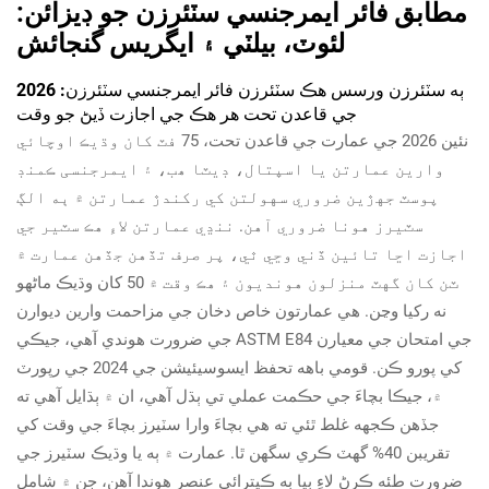
مطابق فائر ايمرجنسي سٽئرزن جو ڊيزائن:
لئوٽ، بيلٽي ۽ ايگريس گنجائش
ٻه سٽئرزن ورسس هڪ سٽئرزن فائر ايمرجنسي سٽئرزن: 2026
جي قاعدن تحت هر هڪ جي اجازت ڏيڻ جو وقت
نئين 2026 جي عمارت جي قاعدن تحت، 75 فٽ کان وڌيڪ اوچائي
وارين عمارتن يا اسپتال، ڊيٽا ھب، ۽ ايمرجنسی ڪمنڊ
پوسٽ جهڙين ضروري سهولتن کي رکندڙ عمارتن ۾ ٻه الڳ
سٽيرز هونا ضروري آهن. ننڍي عمارتن لاءِ هڪ سٽير جي
اجازت اڃا تائين ڏني وڃي ٿي، پر صرف تڏهن جڏهن عمارت ۾
ٽن کان گهٽ منزلون هونديون ۽ هڪ وقت ۾ 50 کان وڌيڪ ماڻهو
نه رکيا وڃن. هي عمارتون خاص دخان جي مزاحمت وارين ديوارن
جي ضرورت هوندي آهي، جيڪي ASTM E84 جي امتحان جي معيارن
کي پورو ڪن. قومي باهه تحفظ ايسوسيئيشن جي 2024 جي رپورٽ
۾، جيڪا بچاءَ جي حڪمت عملي تي ٻڌل آهي، ان ۾ ٻڌايل آهي ته
جڏهن ڪجهه غلط ٿئي ته هي بچاءَ وارا سٽيرز بچاءَ جي وقت کي
تقريبن 40% گهٽ ڪري سگهن ٿا. عمارت ۾ ٻه يا وڌيڪ سٽيرز جي
ضرورت طئه ڪرڻ لاءِ ٻيا به ڪيترائي عنصر هوندا آهن، جن ۾ شامل