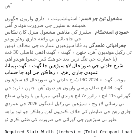
آهن...
مشغول ٿيڻ جو قسم
: اسٽيبلشمينٽ ۽ اداري واريون جڳهون
هميشه ٻه سٽيرز جي ضرورت هوندي آهي
عمودي استحڪام
: سٽيرز کي مٿاهين مشغول منزل کان نڪاس
جي جاءِ تائين بي وقفه جاري رهڻو پوندو
جغرافيائي علحدگي
ٻه ڦاٽا سیڑھيون عمارت جي مخالف ڏينهن
تي رکيل هونديون آهن، جنھن ۾ گھٽ ۾ گھٽ افقي فاصلي 30 فٽ
(يا عمارت جي تنگ ترين بعد جو هڪ ٽئين حصو) هوندو آهي
سُرخ حادثي جي صورتحال لاءِ سیڑھين جا گھٽ ۾ گھٽ پيمانا،
عمودي جاري رھڻ، ۽ رهاڪن جي لوڊ جا حساب
سُرخ حادثي جي صورتحال لاءِ سیڑھيون IBC 2024 موجب گھٽ ۾
گھٽ 44 انچ صاف ويسي واريون هونديون آهن، جنھن ۾ ٽريڊ جي
گھرائي ≥11 انچ ۽ رائزر ≤7 انچ هوندي آهي. ميزيانين يا وچولي سطح
تي رسائي لاءِ وچ ۾ سیڑھين تي رکيل لنڊنگون 2026 جي عمودي
جاري رھڻ جي ضابطن کي خلاف ڪنديون آهن. رهاڪن جو لوڊ براھه
طور تي سیڑھين جي گھرائي جي ضرورت کي طئي ڪري ٿو:
Required Stair Width (inches) = (Total Occupant Load ×