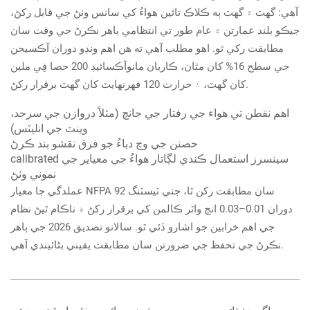
آهي: گهٽ ۾ گهٽ ٻه ڪلاڪ تائين هواءُ کي سانس وٺڻ جي قابل رکڻ،
جيڪو بلند عمارتن ۾ عام طور تي انتظامي ٻاھر نڪرڻ جي وقت سان
مطابقت رکي ٿو. اهو مطلب آهي ته هن اهم ونڊو دوران آڪسيجن
جي سطح 16% کان مٿان، ڪاربان مانوآڪسائيڊ 200 حصا فِي ملين
کان گهٽ، ۽ حرارت 120 فهرنهايٽ کان گهٽ برقرار رکڻ.
اهم نقطن تي هواء جي رفتار جي جانچ (مثلاً دروازن جي سرحد،
وينٽ جي انليٽس)
حصنن جي وچ دٻاءُ جو فرق نقشو بند ڪرڻ
calibrated سينسرز استعمال ڪندي لڳاتار هواءُ جي معياير جي
نموني وٺڻ
عملدگي جا معيار NFPA 92 سان مطابقت رکن ٿا، جتي ٽيسٽنگ
دوران 0.01–0.03 انچ واٽر ڪالمن کي برقرار رکڻ ۾ ناڪام ٿيڻ نظام
جي اهم خرابين جو اشارو ڏئي ٿو. سالانو تصديق 2026 جي ٻاهر
نڪرڻ جي تحفظ جي ضرورتن سان مطابقت يقيني بڻائيندي آهي.