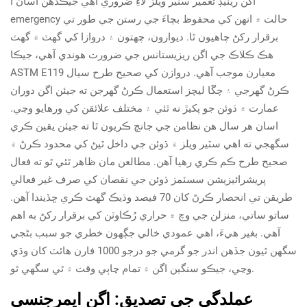
اگن ريٽيڊ تعمير سٽير ويلز لاءِ ضروري آهي جيڪڏهن اسان ا
emergency حالت ۾ انهن کي محفوظ بچاءَ جي رستن جي طور تي
برقرار رکڻ چاهيون ٿا. ديوارون، چھتون ۽ دروازا کي گهٽ ۾ گهٽ
هڪ ڪلاڪ جي اگن ريزيستانس جي ضرورت هوندي آهي، جيڪا
ASTM E119 معيارن موجب آهي. دروازن کي صحيح طرح سيال
ڪرڻ گهرجي ۽ چڱا ليچز استعمال ڪرڻ گهرجن ته جيئن اگن دوران
عمارت ۾ ڌوئن جو پکيڙ نه ٿئي ۽ مختلف علائقن کي ورهايو وڃي.
اسان هر سال هن نظامن جي جانچ ڪريون ٿا ته جيئن يقين ڪري
سگهجي ته اهي سٽير ويلز ۾ ڌوئن جي داخل ٿيڻ کي محدود ڪرڻ ۾
صحيح طرح ڪم ڪري رهيا آهن. مطالعن مان ظاهر ٿئي ٿو ته فعال
پريشرائيزيشن سسٽمز ڌوئن جي نقصان کي صرف غير فعالي
طريقن تي انحصار ڪرڻ کان 70 فيصد وڌيڪ گهٽ ڪري ڇڏيندا آهن.
ساتو ساتي، منزلن جي وچ ۾ حراري رُڪاوٽن کي برقرار رکڻ به اهم
آهي. بغير هيءَ، اهي عمودي خالي جڳهون خطري جو سبب بڻجي
سگهن ٿيون جڏهن اندر جو گرمي جو درجو 1000 فارن هائٽ کان وڌي
وڃي، جيڪو سنگين اگن ۾ تمام چاٻي وقت ۾ ٿي سگهي ٿو.
عملدگي جي تصديق: اگن ايمرجنسي