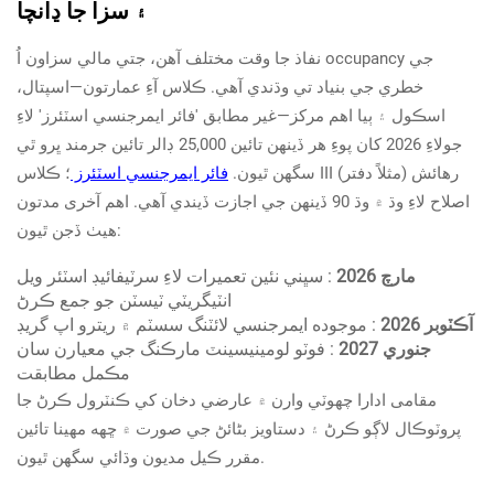
۽ سزا جا ڍانچا
نفاذ جا وقت مختلف آهن، جتي مالي سزاون اُ occupancy جي
خطري جي بنياد تي وڌندي آهي. ڪلاس آءِ عمارتون—اسپتال،
اسڪول ۽ ٻيا اهم مرکز—غير مطابق 'فائر ايمرجنسي اسٽئرز' لاءِ
جولاءِ 2026 کان پوءِ هر ڏينهن تائين 25,000 ڊالر تائين جرمند ڀرو ٿي
سگهن ٿيون.
فائر ايمرجنسي اسٽئرز
؛ ڪلاس III رهائش (مثلاً دفتر)
اصلاح لاءِ وڌ ۾ وڌ 90 ڏينهن جي اجازت ڏيندي آهي. اهم آخری مدتون
هيٺ ڏجن ٿيون:
مارچ 2026
: سڀني نئين تعميرات لاءِ سرٽيفائيڊ اسٽئر ويل
انٽيگريٽي ٽيسٽن جو جمع ڪرڻ
آڪٽوبر 2026
: موجوده ايمرجنسي لائٽنگ سسٽم ۾ ريترو اپ گريڊ
جنوري 2027
: فوٽو لومينيسينٽ مارڪنگ جي معيارن سان
مڪمل مطابقت
مقامی ادارا چھوٽي وارن ۾ عارضي دخان کي ڪنٽرول ڪرڻ جا
پروٽوڪال لاڳو ڪرڻ ۽ دستاويز بڻائڻ جي صورت ۾ ڇهه مهينا تائين
مقرر ڪيل مديون وڌائي سگهن ٿيون.