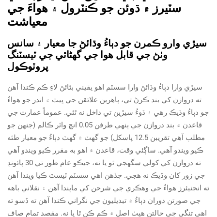
سٽيرز ۾ ڌوئن جو ڪنٽرول ۽ هواءَ جي
معياشت
سيڙي وارو ڪمرن جو دٻاءُ وڌائڻ جا معيار ۽ سانس
وٺڻ جي قابل هوا جي گهڻائي جي ٽيسٽنگ
پروٽوڪول
سيڙي وارا دٻاءُ وڌائڻ وارا سسٽم اهو يقيني بڻائڻ لاءِ ڪم ڪندا آهن
ته دروازن کي بند ڪرڻ تي، ٻاهرين علائقن جي ڀيٽ ۾ اندر جو هواءُ
جو دٻاءُ وڌيڪ رهي ۽ ڌوءُ سيڙين تي داخل نه ٿئي. عموماً عمارت جي
قاعدن ۾ بند دروازن جي ٻنهي طرفن 0.05 انچ واٽر ڪالم (جنهن جو
مطلب آهي تقريبن 12.5 پاسکل) جو گهٽ ۾ گهٽ دٻاءُ جو معيار طئه
ڪيو ويندو آهي. ساڳئي وقت، قاعدن ۾ اهو به مقرر ڪيو ويندو آهي
ته دروازن کي کولي سگهجي ٿو يا نه، جيڪو عام طور تي 30 پائونڊ
جي زور کان وڌيڪ نه هجي. جڏهن اهي سسٽم ٽيسٽ ڪيا ويندا آهن
ته انجنيئرز هواءُ جي وهڪري جي شرحن کي ماپندا آهن ۽ نقلاني باهه
جي صورتن دوران دٻاءُ ۾ تبديليون جي نگراني ڪندا آهن ته ڏسو ته
اهي تنگي جي حالتن هيٺ اصل ۾ ڪم ڪن ٿا يا نه. مقصد تمام صاف