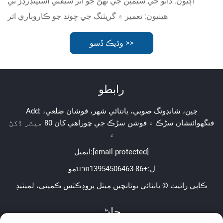
اڳيون:
ڌاتو جي سيمين جي ٺهڻ جو اثر سيفٽي اسٽينڊرڊز تي
هيٺيون:
تعمير ۾ گريٽنگ جي چونڊ جو ڪاروباري اثر
وڌيڪ ڏسو >>
رابطو
Add: چين، شانڊونگ صوبي، يانتائي شهر، فوشان ضلعي،
فنگهوائنشان سڑڪ ۽ فوشن سڑڪ جي چوراھي کان 80 ميٽر ڏکڻ
۾
[email protected]
ايميل:
موบายل:
+86-13954506463
ڪاپي رائيٽ © يانٽائي يوئانچين ميٽل پروڊڪٽس ڪمپني، لميٽيڊ
ڄاڻ