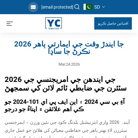
SD
[email protected]
اقتباس حاصل ڪريو
2026 جا ايندڙ وقت جي ايمارتي ٻاھر
نڪرڻ جا ساڍا
Mar.24.2026
2026 جي ايندھن جي امريجنسي جي
سٽئرن جي ضابطي ٽائم لائن کي سمجھڻ
آءِ بي سي 2024 ۽ اين ايف پي اي 101-2024 جو
ڪي اهم علائقن ۾ اپناءُ جو درجو
آيندہ 2026 واري انٽرنيشنل بلڊنگ ڪوڊ جي نئين ورزن ۾ ايمرجنسي
سٽرزن لاءِ بھتر ٻاھر جي حفاظتي معياڻن کي هلائڻ جو عمل جاري