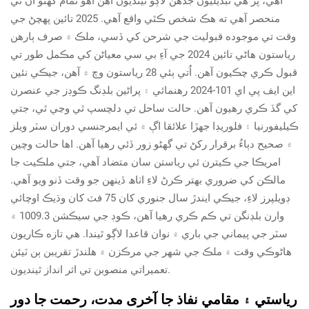
آهي، پر هي تبديليون جڏهن لاڳو ٿينديون آهن اهو تمام گهڻو ان تي
منحصر آهي ته هڪ شخص ڪٿي واقع آهي. 2025 تائين پهچڻ جي
وقت تي موجوده قبوليت جي شرحن کي ڏسي، ملڪ ۾ صرف ٻارهن
رياستون هاڻي تائين 2024 جي آءِ بي سي معياڻن کي مڪمل طور تي
قبول ڪري چڪيون آهن. اُتي ٻئي 28 رياستون وچ ۾ آهن، جيڪي نئين
اين ايف پي اي 101-2024 رهنمائي ۽ پراڻين بلڊنگ ڪوڊز جي عنصرن
کي گڏ ڪري رهيون آهن. حالت ساحل تي دلچسپ ٿي وڃي ٿي، جتي
ڪيليفورنيا ۽ فلوريڊا جهڙا علائقا اڳ ۾ ئي ايمرجنسي دوران سٽر ويلز
۾ صحيح دٻاءُ برقرار رکڻ تي گهڻو زور ڏئي رهيا آهن. اها حالت وچين
امریڪا جي ڪيترن ئي رياستن سان متضاد آهي، جتي ملڪيت جا
مالڪن کي ضروري بهتر ڪرڻ لاءِ اٺاھ ڏينهن جو وقت ڏنو ويو آهي.
ڊويلپرز لاءِ، جيڪي ايندڙ سال جنوري کان 75 فٽ کان وڌيڪ اوچائي
وارن بلڊنگن تي ڪم ڪري رهيا آهن، ڪوڊ جي سيڪشن 1009.3 ۾
سٽر جي پيماني جي باري ۾ نوان قاعدا لاڳو ٿيندا. هي تازه ڪاريون
هاڻوڪي وقت ۾ ملڪ جي شهر جي مرڪزن ۾ هلندڙ تقريبن ٻن ٽيئن
تعميراتي منصوبن تي اثر انداز ٿينديون.
رياستي ۽ مقامي نفاذ جا آخری مدت، رحمت جا دور