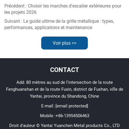
Précédent :
Choisir les marches d'escalier extérieures pour
les projets 2026
Suivant :
Le guide ultime de la grille métallique : types,
performances, applications et maintenance
Voir plus >>
CONTACT
Add: 80 mètres au sud de l'intersection de la route
Fenghuanshan et de la route Fuxin, district de Fushan, ville de
Yantai, province du Shandong, Chine
E-mail :
[email protected]
Mobile :
+86-13954506463
Droit d'auteur © Yantai Yuanchen Metal products Co., LTD