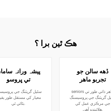
هڪ ٿين برا ؟
ڏهه سالن جو
پيشہ ورانہ ساما
تجربو ماھر
تي ڀروسو
seniors ماھر ذاتي طور تي
سٹيل گريٽنگ جي پروسيس
ل گريٽنگ جي پروسيسنگ
معيار کي مستقل طور يقي
جي مرڪزي عمل کي
بڻائي ٿي.
هلائيندو آهي.