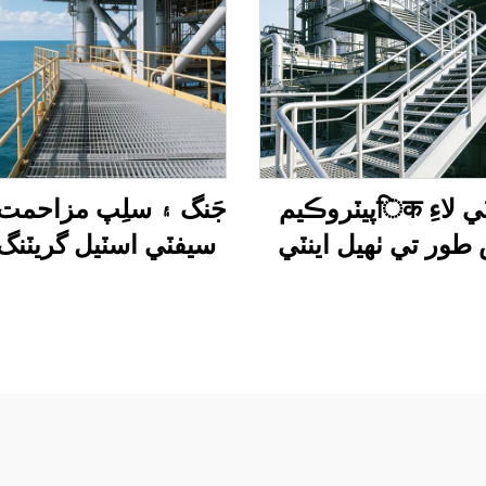
پيٽروڪيمिक سيفٽي لاءِ
جَنگ ۽ سلِپ مزاحمت
طور تي ٺهيل اينٽي
سيفٽي اسٽيل گريٽنگ
 ۽ اينٽي جَنگ واري
خاص طور تي آف ش
گريلنگ سائيز
پليٽ فارمن ۽ بندرگا
سخت ماحول لاءِ ٺه