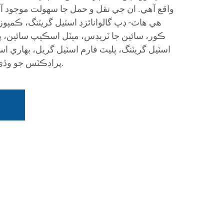
واقع آهي. ان جي نقل و حمل جا سهولت موجود 
هي هاٽ- ڊپ گالوانائزڊ اسٽيل گريٽنگ، ڪمپوز
ڪور، سائين جا ٽريڊس، ميٽل اسڪيپ سائين، پ
اسٽيل گريٽنگ، پليٽ فارم اسٽيل گريل، بھاري اسٽ
پراڊڪٽس جو وڏي پئماني تي پيداوار ڪندڙ آهي.