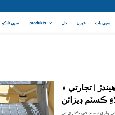
سڀي بات
خبرن
حل
-produkts-
سڀي تلڪو
يندڙ | تجارتي ۽
ِ ڪسٽم ڊيزائن
ٽائي واري سمنڊ جي ڪناري تي