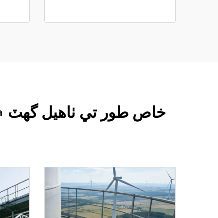
خاص طور تي ٺاهيل گهٽ ۾ گ