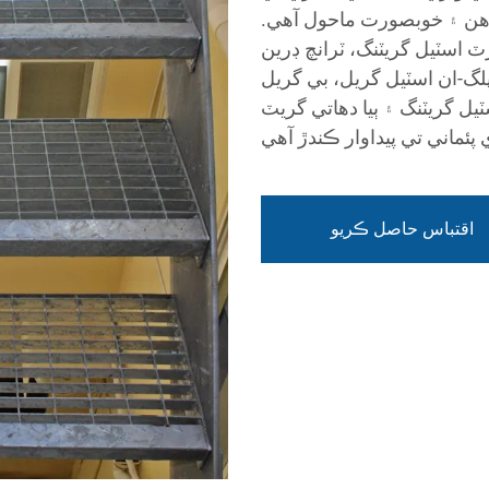
آهن ۽ خوبصورت ماحول آهي.
ٽ اسٽيل گريٽنگ، ٽرانچ ڊرين
لگ-ان اسٽيل گريل، بي گريل
يل گريٽنگ ۽ ٻيا دھاتي گريٽ
اقتباس حاصل ڪريو