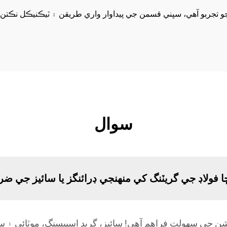
جو تجربو آهي، سڀني قسمن جي پيداوار واري طريقن ۽ ٽيڪنيڪل نڪتن
سوال
 فولاڊ جي گريٽنگ کي منهنجي ڊرائنگز يا سائيز جي
جي سهولت فراهم آهي! سائيز، گريڊ اسپيسنگ، موٽائي ۽ س