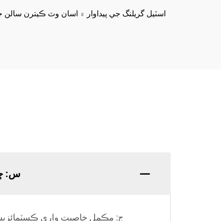
مزاحمت، آسان انسٽاليشن،
اسٽيل گريلنگ جي پيداوار ۾ اسان وٽ ڪيترن سالن 
۽ ڪسٽمائيزڊ ماپ شامل
آهن
س: ڇا
ج: مڪمل خاصيت واري ڪسٽمائزيشن 