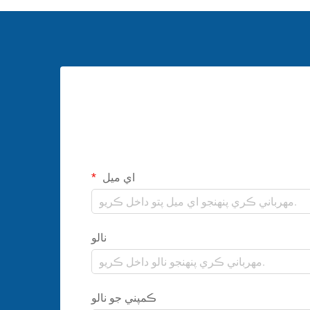
اي ميل
نالو
ڪمپني جو نالو