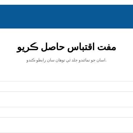
مفت اقتباس حاصل ڪريو
اسان جو نمائندو جلد ئي توهان سان رابطو ڪندو.