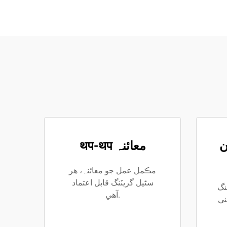
ن
थप-थप معائنہ
مڪمل عمل جو معائنہ، هر
سٹيل گريٽنگ قابل اعتماد
نگ
آهي.
ني