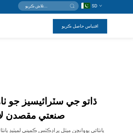
SD
اقتباس حاصل ڪريو
ڌاتو جي سٽرائيسيز جو ٺاه
صنعتي مقصدن لاء
يانٽائي يووانچن ميٽل پراڊڪٽس ڪمپني لميٽيڊ يان