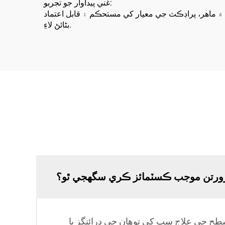
غني پيداوار جو تجربو:
 ۾ ماھر، پراڊڪٽ جي معيار کي مستحڪم ۽ قابل اعتماد
بڻائڻ لاءِ.
 ضرورتن موجب ڪسٽمائز ڪري سگهجي ٿو؟
طح جي علاج سڀ کي توهان جي ڊرائنگز يا