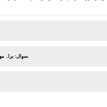
سوال: براہ مهرباني پنهنجي قيمت جي فهرست موڪليو.