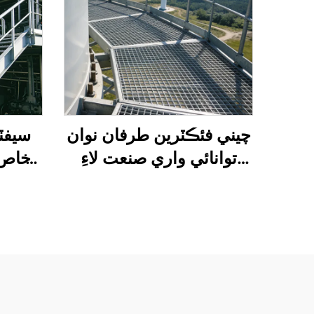
چيني فئڪٽرين طرفان نوان
توانائي واري صنعت لاءِ
خاص 
ڪسٽمائيزڊ اينٽي سلِپ
سلِپ
اسٽيل گريٽنگ فراهم ڪئي
وئي، جيڪا فوٽوولٽڪ/
هوائي/توانائي اسٽوريج
منصوبن لاءِ مناسب آهي،
جنهن ۾ اعليٰ طاقت، جنگ