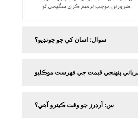
ضرورتن موجب ترميم ڪري سگهجي ٿو.
سوال: اسان کي ڇو چونڊيو؟
س: آرڊرز جو وقت ڪيترو آهي؟