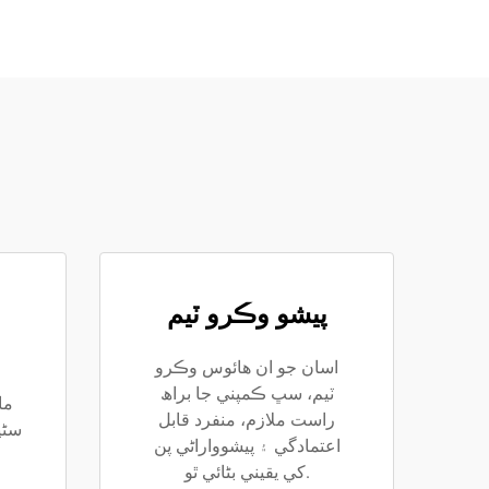
پيشو وڪرو ٽيم
اسان جو ان ھائوس وڪرو
ٽيم، سڀ ڪمپني جا براھ
راست ملازم، منفرد قابل
سٹي
اعتمادگي ۽ پيشوواراڻي پن
کي يقيني بڻائي ٿو.