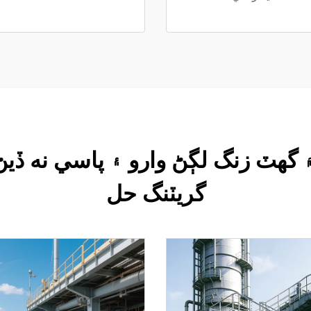
هٽ زنگ لڳڻ وارو ۽ پاسي نه ڏيڻ 
گريٽنگ حل