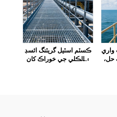
 واري
ڪسٽم اسٽيل گريٽنگ ائسڊ
 حل،
۽ الڪلي جي خوراڪ کان
ور
مزاحمت رکندڙ، ڪيميا ۽
هن تي
پيٽروڪيميا وارن ماڳن لاءِ
يل