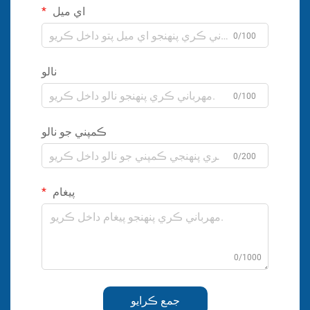
اي ميل
0/100
نالو
0/100
ڪمپني جو نالو
0/200
پيغام
0/1000
جمع ڪرايو