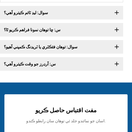
سوال: ليڊ ٽائم ڪيترو آهي؟
س: ڇا توهان نمونا فراهم ڪريو ٿا؟
سوال: توهان فئڪٽري يا ٽريڊنگ ڪمپني آهيو؟
س: آرڊرز جو وقت ڪيترو آهي؟
مفت اقتباس حاصل ڪريو
اسان جو نمائندو جلد ئي توهان سان رابطو ڪندو.