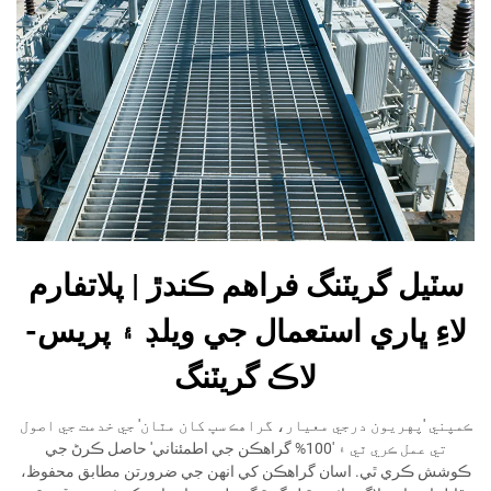
سٽيل گريٽنگ فراهم ڪندڙ | پلاتفارم
لاءِ ڀاري استعمال جي ويلڊ ۽ پريس-
لاڪ گريٽنگ
ڪمپني 'پهريون درجي معيار، گراهڪ سڀ کان مٿان' جي خدمت جي اصول
تي عمل ڪري ٿي ۽ '100% گراهڪن جي اطمئناني' حاصل ڪرڻ جي
ڪوشش ڪري ٿي. اسان گراهڪن کي انھن جي ضرورتن مطابق محفوظ،