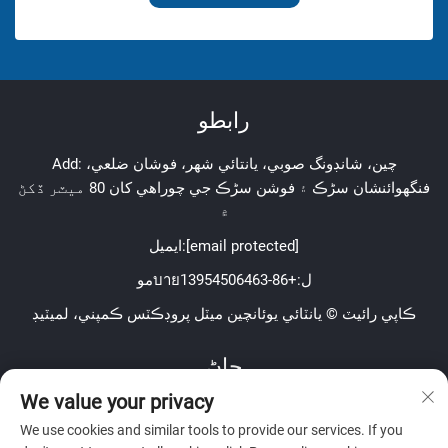
رابطو
Add: چين، شانڊونگ صوبي، يانتائي شهر، فوشان ضلعي،
فنگهوائنشان سڑڪ ۽ فوشن سڑڪ جي چوراھي کان 80 ميٽر ڏکڻ
۾
[email protected]
ايميل:
موบายل:
+86-13954506463
ڪاپي رائيٽ © يانٽائي يوئانچين ميٽل پروڊڪٽس ڪمپني، لميٽيڊ
ڄاڻ
We value your privacy
اسان جي هفتيوار نيوز ليٽر حاصل ڪرڻ لاءِ سائن اپ ڪريو
We use cookies and similar tools to provide our services. If you