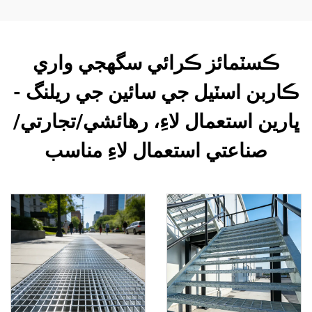
ڪسٽمائز ڪرائي سگھجي واري
ڪاربن اسٽيل جي سائين جي ريلنگ -
ڀارين استعمال لاءِ، رهائشي/تجارتي/
صناعتي استعمال لاءِ مناسب