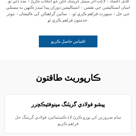
قابل اعتماد ۽ لاڳت-اثر سٽيل گريٽنگ حلن جو انتخاب ڪرڻ ۾ مدد ڏئي ٿو.
اسان انسٽاليشن جي نقشن ۽ انسٽاليشن دوران پيدا ٿيندڙ ڪنهن به مسئلي
جي حل ۾ سپورٽ فراهم ڪري ٿو، ۽ ساٿين گراهڪن کي عاليشان ۽ موثر
خدمتون فراهم ڪري ٿو.
اقتباس حاصل ڪريو
ڪارپوريٽ طاقتون
پيشو فولادي گريٽنگ مينوفئيڪچرر
تمام ضرورتن کي پورو ڪرڻ لاءِ ڪسٽمائيزڊ فولادي گريٽنگ حل
فراهم ڪريو