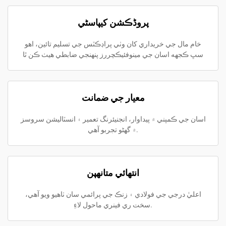
پروڈڪشن کيپاسٹي
خام مال جي خريداري کان وٺي پراڊڪٽس جي تسليم تائين، اهو
سڀ ڪجهه اسان جي مينوفئيڪچررز پنهنجي ضابطي هيٺ ڪن ٿا
معيار جي ضمانت
اسان جي ڪمپني ۾ پيداوار، انجنيئرنگ تعمير ۽ انسٽاليشن سروسز
۾ گهڻو تجربو آهي.
انتهائي متانهپن
اعليٰ درجي جي فولادي ۽ زنڪ جي پرائمي سان ٺاهيو ويو آهي،
سخت ري فينري ماحول لاءِ.