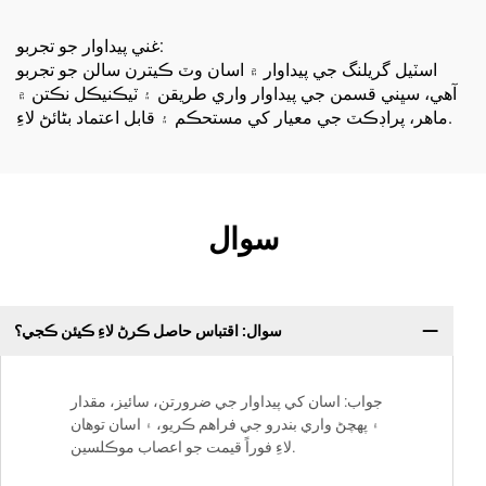
غني پيداوار جو تجربو:
اسٽيل گريلنگ جي پيداوار ۾ اسان وٽ ڪيترن سالن جو تجربو
آهي، سڀني قسمن جي پيداوار واري طريقن ۽ ٽيڪنيڪل نڪتن ۾
ماھر، پراڊڪٽ جي معيار کي مستحڪم ۽ قابل اعتماد بڻائڻ لاءِ.
سوال
سوال: اقتباس حاصل ڪرڻ لاءِ ڪيئن ڪجي؟
جواب: اسان کي پيداوار جي ضرورتن، سائيز، مقدار
۽ پهچڻ واري بندرو جي فراهم ڪريو، ۽ اسان توهان
لاءِ فوراً قيمت جو اعصاب موڪلسين.