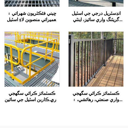
انڊسٽريل درجي جي اسٽيل
چيني فئڪٽريون شهراتي ۽
گريٽنگ واري سائيز، اينٽي
تعميراتي منصوبن لاءِ اسٽيل
سلِپ ۽ آسان انسٽاليشن سان
گريٽنگ واري سائيزن استعمال
گڏ، شهراتي، تعميراتي
ڪن ٿيون، جيڪي غير سلِپ،
منصوبن، باغن، ۽ اوورپاسز لاءِ
جنگ مزاحم، انسٽال ڪرڻ ۾
مناسب
آسان، ۽ سائيز ۾ ڪسٽمائيز
ايبل آهن
ڪسٽمائز ڪرائي سگھجي
ڪسٽمائز ڪرائي سگھجي
واري صنعتي، رهائشي، ۽
واري ڪاربن اسٽيل جي سائين
تجارتي اسٽيل جي ريلنگ ۽
جي ريلنگ - ڀارين استعمال
گارڊريل
لاءِ، رهائشي/تجارتي/صناعتي
استعمال لاءِ مناسب