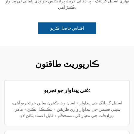
بھاري اسٽيل گريٽنگ ۽ ٻيا دھاتي گريٽ پراڊڪٽس جو وڏي پئماني تي پيداوار
ڪندڙ آهي.
اقتباس حاصل ڪريو
ڪارپوريٽ طاقتون
غني پيداوار جو تجربو:
اسٽيل گريلنگ جي پيداوار ۾ اسان وٽ ڪيترن سالن جو تجربو آهي،
سڀني قسمن جي پيداوار واري طريقن ۽ ٽيڪنيڪل نڪتن ۾ ماھر،
پراڊڪٽ جي معيار کي مستحڪم ۽ قابل اعتماد بڻائڻ لاءِ.