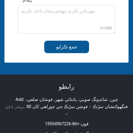
پيغام
0/1000
جمع ڪرايو
رابطو
Add: چين، شانڊونگ صوبي، يانتائي شهر، فوشان ضلعي،
فنگهوائنشان سڑڪ ۽ فوشن سڑڪ جي چوراھي کان 80 ميٽر ڏکڻ
۾
فون:
+86-15954967226