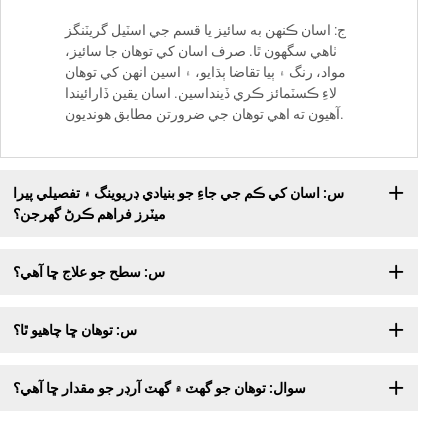
ج: اسان ڪنهن به سائيز يا قسم جي اسٽيل گريٽنگز
ٺاهي سگھون ٿا. صرف اسان کي توهان جا سائيز،
مواد، رنگ ۽ ٻيا تقاضا ٻڌايو، ۽ اسين انهن کي توهان
لاءِ ڪسٽمائز ڪري ڏينداسين. اسان يقين ڏارائيندا
آهيون ته اهي توهان جي ضرورتن مطابق هونديون.
س: اسان کي ڪم جي جاءِ جو بنيادي ڊريوينگ ۽ تفصيلي پيرا
ميٽرز فراهم ڪرڻ گهرجن؟
س: سطح جو علاج ڇا آهي؟
س: توهان ڇا چاهيو ٿا؟
سوال: توهان جو گهٽ ۾ گهٽ آرڊر جو مقدار ڇا آهي؟