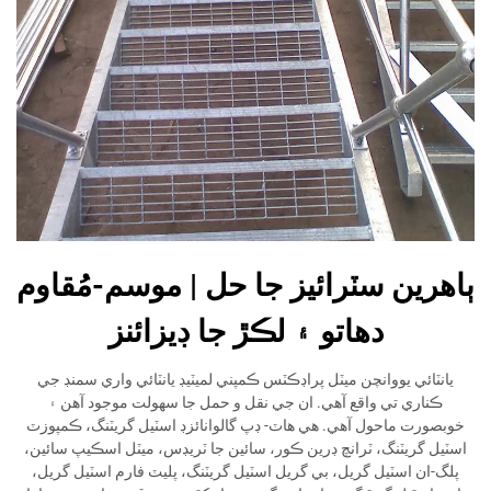
ٻاهرين سٽرائيز جا حل | موسم-مُقاوم
دھاتو ۽ لڪڙ جا ڊيزائنز
يانٽائي يووانچن ميٽل پراڊڪٽس ڪمپني لميٽيڊ يانٽائي واري سمنڊ جي
ڪناري تي واقع آهي. ان جي نقل و حمل جا سهولت موجود آهن ۽
خوبصورت ماحول آهي. هي هاٽ- ڊپ گالوانائزڊ اسٽيل گريٽنگ، ڪمپوزٽ
اسٽيل گريٽنگ، ٽرانچ ڊرين ڪور، سائين جا ٽريڊس، ميٽل اسڪيپ سائين،
پلگ-ان اسٽيل گريل، بي گريل اسٽيل گريٽنگ، پليٽ فارم اسٽيل گريل،