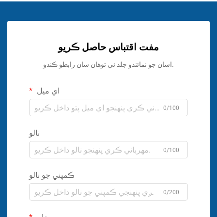
مفت اقتباس حاصل ڪريو
اسان جو نمائندو جلد ئي توهان سان رابطو ڪندو.
اي ميل
0/100
نالو
0/100
ڪمپني جو نالو
0/200