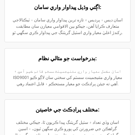
اڳتي وڌيل پيداوار واري سامان:
اسان ديس ۽ پرديس ۾ تازه ترين پيداوار واري سامان ۽ ٽيڪنالاجي
متعارف ڪرايا آهن، جيڪو بين الاقوامي معيازن سان مطابقت
رکندڙ اعليٰ معيار واري اسٽيل گريٽنگ جي پيداوار ڪري سگهي ٿو.
بدرخواست جو مثالي نظام:
اسان مڪمل معيار واري مئنيجمينٽ سسٽم قائم ڪيو آهي ۽
ISO9001 معيار واري مئنيجمينٽ سسٽم کي سختي سان لاڳو ڪيو
آهي ته جيئن پراڊڪٽ جو معيار مستحڪم ۽ قابل اعتماد رهي.
مختلف پراڊڪٽ جي خاصيتن:
اسان وڏي تعداد ۾ سٽيل گريٽنگ پيدا ڪريون ٿا، جيڪي مختلف
گراهڪن جي ضرورتن کي پورو ڪري سگهن ٿيون، ۽ اسين