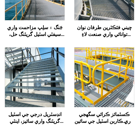
چيني فئڪٽرين طرفان نوان
جَنگ ۽ سلِپ مزاحمت واري
توانائي واري صنعت لاءِ
سيفٽي اسٽيل گريٽنگ حل،
ڪسٽمائيزڊ اينٽي سلِپ اسٽيل
خاص طور تي آف شور پليٽ
گريٽنگ فراهم ڪئي وئي،
فارمن ۽ بندرگاهن تي سخت
جيڪا فوٽوولٽڪ/هوائي/توانائي
ماحول لاءِ ٺهيل
اسٽوريج منصوبن لاءِ مناسب
آهي، جنهن ۾ اعليٰ طاقت،
جنگ مزاحمت، آسان
انسٽاليشن، ۽ ڪسٽمائيزڊ
ماپ شامل آهن
ڪسٽمائز ڪرائي سگھجي
انڊسٽريل درجي جي اسٽيل
واري ڪاربن اسٽيل جي سائين
گريٽنگ واري سائيز، اينٽي
جي ريلنگ - ڀارين استعمال
سلِپ ۽ آسان انسٽاليشن سان
لاءِ، رهائشي/تجارتي/صناعتي
گڏ، شهراتي، تعميراتي