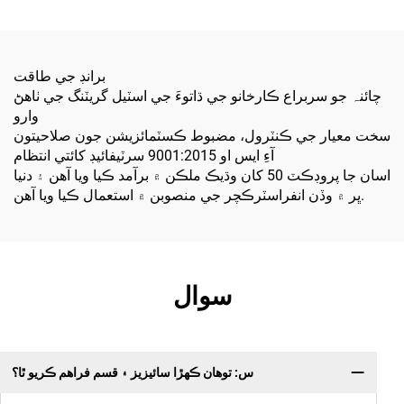
استعمال لاءِ مناسب
منصوبن، باغن، ۽ اوورپاسز لاءِ
مناسب
برانڊ جي طاقت
چائنہ جو سربراع ڪارخانو جي ڌاتوءَ جي اسٽيل گريٽنگ جي ٺاهڻ
وارو
سخت معيار جي ڪنٽرول، مضبوط ڪسٽمائزيشن جون صلاحيتون
آءِ ايس او 9001:2015 سرٽيفائيڊ کائتي انتظام
اسان جا پروڊڪٽ 50 کان وڌيڪ ملڪن ۾ برآمد ڪيا ويا آهن ۽ دنيا
ڀر ۾ وڏن انفراسٽرڪچر جي منصوبن ۾ استعمال ڪيا ويا آهن.
سوال
س: توهان ڪهڙا سائيزيز ۽ قسم فراهم ڪريو ٿا؟