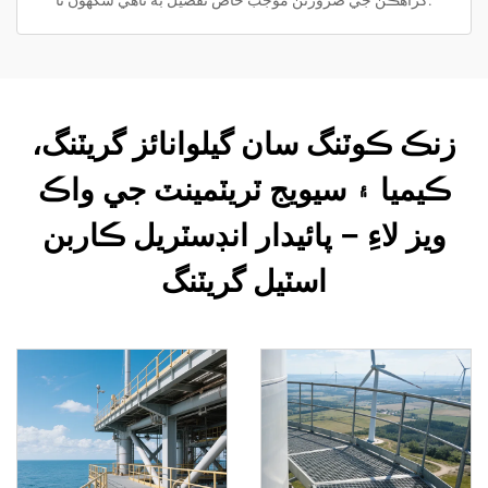
گراهڪن جي ضرورتن موجب خاص تفصيل به ٺاهي سگهون ٿا.
زنڪ ڪوٽنگ سان گيلوانائز گريٽنگ،
ڪيميا ۽ سيويج ٽريٽمينٽ جي واڪ
ويز لاءِ – پائيدار انڊسٽريل ڪاربن
اسٽيل گريٽنگ