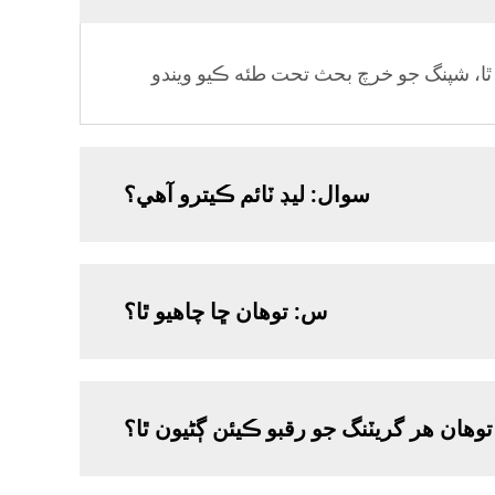
سوال: ليڊ ٽائم ڪيترو آهي؟
س: توهان ڇا چاهيو ٿا؟
وهان هر گريٽنگ جو رقبو ڪيئن ڳڻيون ٿا؟