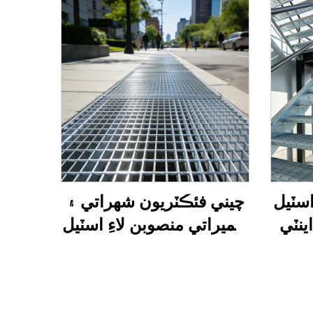
سٽيل
چيني فئڪٽريون شهراتي ۽
ينٽي
تعميراتي منصوبن لاءِ اسٽيل
يشن
گريٽنگ واري سائيزن
يراتي
استعمال ڪن ٿيون، جيڪي
رپاسز
غير سلِپ، جنگ مزاحم،