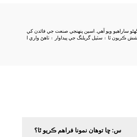
انسٽال ڪرڻ ۾ آسان، ۽
سائيز ۾ ڪسٽمائيز ايبل آهن
ڻو ساراهيو ويو آهي. اسين پنهنجي صنعت جي فائدن کي
س: ڇا توهان نمونا فراهم ڪريو ٿا؟