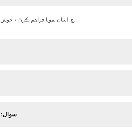
ج: اسان نمونا فراهم ڪرڻ ۾ خوش ٿا، شپنگ جو خرچ بحث تحت طئه ڪيو ويندو.
سوال: ت