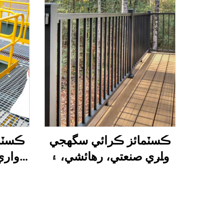
ڪسٽمائز ڪرائي سگھجي
ڪسٽم
واري صنعتي، رهائشي، ۽
واري
تجارتي اسٽيل جي ريلنگ ۽
سائين
گارڊريل
استع
تجارت