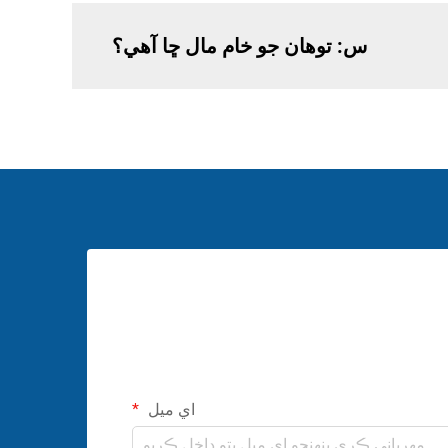
س: توهان جو خام مال ڇا آهي؟
اي ميل