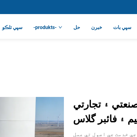
سڀي بات
خبرن
حل
-produkts-
سڀي تلڪو
صنعتي ۽ تجارتي
نيم ۽ فائبر گلاس
جي خدمت جي اصول تي عمل