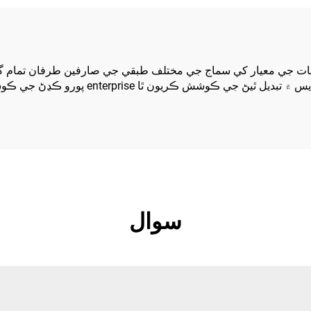
لاءِ مناسب
لاءِ مناسب
وعات جي معيار کي سماج جي مختلف طبقي جي صارفين طرفان تمام گه
سوال