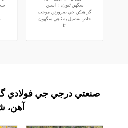
سگهن ٿيون، ۽ اسين
سخت
گراهڪن جي ضرورتن موجب
ج
خاص تفصيل به ٺاهي سگهون
م
ٿا.
صنعتي درجي جي فولادي گر
آهن، ش