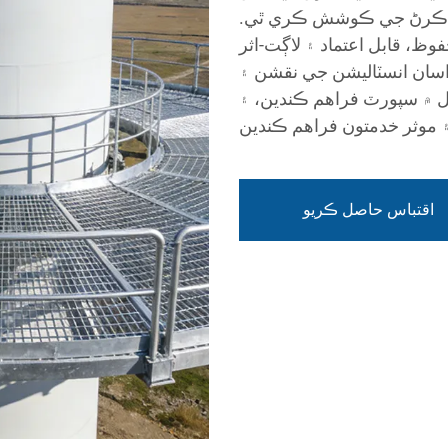
ني' حاصل ڪرڻ جي ڪوشش ڪري ٿي.
، قابل اعتماد ۽ لاڳت-اثر
 اسان انسٽاليشن جي نقشن ۽
حل ۾ سپورٽ فراهم ڪندين، ۽
اقتباس حاصل ڪريو