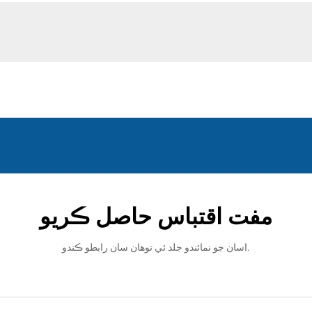
مفت اقتباس حاصل ڪريو
اسان جو نمائندو جلد ئي توهان سان رابطو ڪندو.