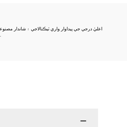
اعليٰ درجي جي پيداوار واري ٽيڪنالاجي ۽ شاندار مصن
پورو ڪڍڻ جي ڪوشش ڪريون ٿا ۽ سٽيل گريلنگ جي پيداوار ۽ ٺاهڻ واري ا enterprise يس ۾ تبديل ٿيڻ جي ڪوشش ڪريون ٿا.