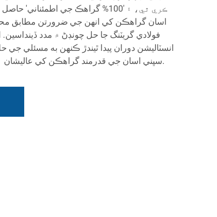
ڪري ٿي، ۽ '100% گراهڪ جي اطمئنا
اسان گراهڪن کي انهن جي ضرورتن مطابق محفوظ
فولادي گریٽنگ جا حل چونڊڻ ۾ مدد ڏينداسين.
انسٽاليشن دوران پيدا ٿيندڙ ڪنهن به مسئلي جي 
سڀني اسان جي قدرمند گراهڪن کي عاليشان ۽ موثر خدمتون فراهم ڪندين.