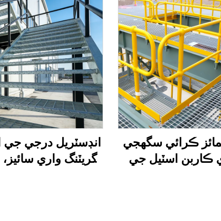
ائز ڪرائي سگھجي
انڊسٽريل درجي جي ا
 ڪاربن اسٽيل جي
گريٽنگ واري سائيز، ا
 جي ريلنگ - ڀارين
سلِپ ۽ آسان انسٽال
مال لاءِ، رهائشي/
سان گڏ، شهراتي، تعم
ي/صناعتي استعمال
منصوبن، باغن، ۽ اوو