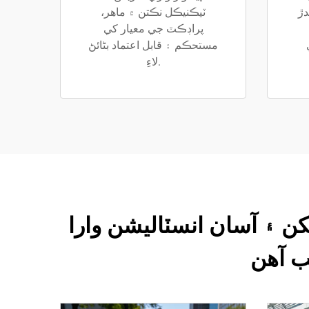
دڙ
ٽيڪنيڪل نڪتن ۾ ماھر،
پراڊڪٽ جي معيار کي
مستحڪم ۽ قابل اعتماد بڻائڻ
لاءِ.
 ۽ آسان انسٽاليشن وارا
ب آهن