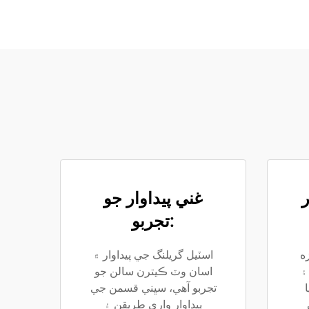
ر
غني پيداوار جو
تجربو:
ه
اسٽيل گريلنگ جي پيداوار ۾
۽
اسان وٽ ڪيترن سالن جو
تجربو آهي، سڀني قسمن جي
پيداوار واري طريقن ۽