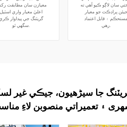
ي سان لاڳو ڪيو آهي ته
معيازن سان مطابقت رکن
يئن پراڊڪٽ جو معيار
اعليٰ معيار واري اسٽيل
ستحڪم ۽ قابل اعتماد
گريٽنگ جي پيداوار ڪري
رهي.
سگهي ٿو.
یٽنگ جا سیڑھيون، جيڪي غير لسکن
هری ۽ تعميراتي منصوبن لاءِ مناس