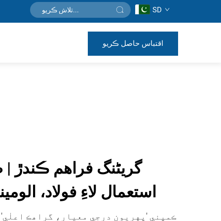
SD
اقتباس حاصل ڪريو
گریٹنگ فراهم ڪندڙ | 
استعمال لاءِ فولاد، الومي
ڪمپني 'پهريون درجي معيار، گراهڪ اعلٰي' 