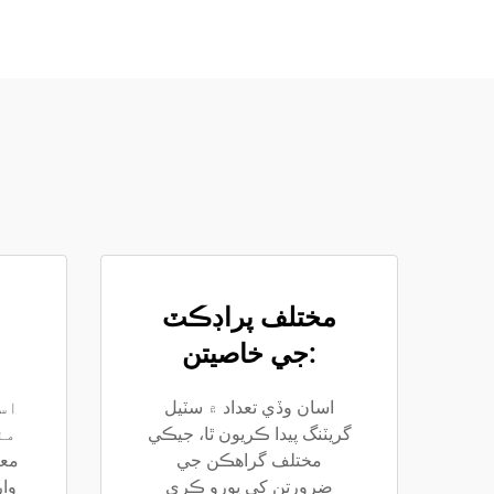
مختلف پراڊڪٽ
جي خاصيتن:
اسان وڏي تعداد ۾ سٽيل
اس
گريٽنگ پيدا ڪريون ٿا، جيڪي
مئ
مختلف گراهڪن جي
ضرورتن کي پورو ڪري
وا