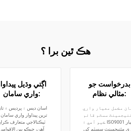
هڪ ٿين برا ؟
بدرخواست جو
اڳتي وڌيل پيداوا
مثالي نظام:
واري سامان:
ان مڪمل معيار واري
اسان ديس ۽ پرديس ۾ تاز
نيجمينٽ سسٽم قائم
ترين پيداوار واري سامان 
ڪيو آهي ۽ ISO9001 معيار
ٽيڪنالاجي متعارف ڪرايا
ري مئنيجمينٽ سسٽم کي
آهن، جيڪو بين الاقوامي