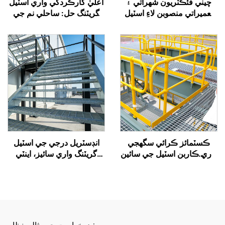
چيني فئڪٽريون شهراتي ۽
اعليٰ كارڪردگي واري اسٽيل
تعميراتي منصوبن لاءِ اسٽيل
گريٽنگ حل: ساحلي نم جي
گريٽنگ واري سائيزن استعمال
اسپري کي برداشت ڪري ٿو،
ڪن ٿيون، جيڪي غير سلِپ،
ملازمين جي سلِپ کي روڪي
جنگ مزاحم، انسٽال ڪرڻ ۾
ٿو، ۽ گندگي کي گھٽ ڪري ٿو
آسان، ۽ سائيز ۾ ڪسٽمائيز
ايبل آهن
ڪسٽمائز ڪرائي سگھجي
انڊسٽريل درجي جي اسٽيل
واري ڪاربن اسٽيل جي سائين
گريٽنگ واري سائيز، اينٽي
جي ريلنگ - ڀارين استعمال
سلِپ ۽ آسان انسٽاليشن سان
لاءِ، رهائشي/تجارتي/صناعتي
گڏ، شهراتي، تعميراتي
استعمال لاءِ مناسب
منصوبن، باغن، ۽ اوورپاسز لاءِ
مناسب