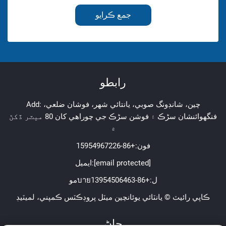
جمع ڪرايو
رابطو
Add: چين، شانڊونگ صوبي، يانتائي شهر، فوشان ضلعي،
فنگهوائنشان سڑڪ ۽ فوشن سڑڪ جي چوراھي کان 80 ميٽر ڏکڻ
۾
فون:
+86-15954967226
[email protected]
ايميل:
موบายل:
+86-13954506463
ڪاپي رائيٽ © يانٽائي يوئانچين ميٽل پروڊڪٽس ڪمپني، لميٽيڊ
ڄاڻ