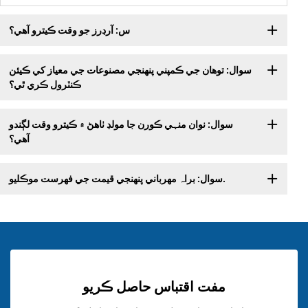
س: آرڊرز جو وقت ڪيترو آهي؟
سوال: توهان جي ڪمپني پنهنجي مصنوعات جي معياز کي ڪيئن
ڪنٽرول ڪري ٿي؟
سوال: نوان منہي ڪورن جا مولڊ ٺاهڻ ۾ ڪيترو وقت لڳندو
آهي؟
سوال: براہ مهرباني پنهنجي قيمت جي فهرست موڪليو.
مفت اقتباس حاصل ڪريو