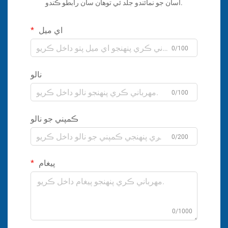
اسان جو نمائندو جلد ئي توهان سان رابطو ڪندو.
اي ميل
0/100
نالو
0/100
ڪمپني جو نالو
0/200
پيغام
0/1000