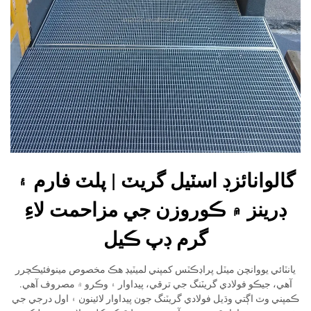
گالوانائزڊ اسٽيل گريٽ | پلٽ فارم ۽
ڊرينز ۾ ڪوروزن جي مزاحمت لاءِ
گرم ڊپ ڪيل
يانٽائي يووانچن ميٽل پراڊڪٽس کمپني لميٽيڊ هڪ مخصوص مينوفئيڪچرر
آهي، جيڪو فولادي گريٽنگ جي ترقي، پيداوار ۽ وڪرو ۾ مصروف آهي.
ڪمپني وٽ اڳتي وڌيل فولادي گريٽنگ جون پيداوار لائينون ۽ اول درجي جي