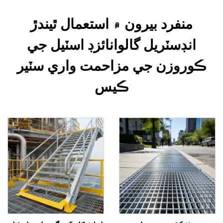
منفرد بيرون ۾ استعمال ٿيندڙ
انڊسٽريل گالوانائزڊ اسٽيل جي
ڪوروزن جي مزاحمت واري سٽير
ڪيس