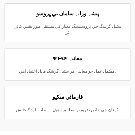
پيشہ ورانہ سامان تي ڀروسو
سٹيل گريٽنگ جي پروسيسنگ معيار کي مستقل طور يقيني بڻائي
ٿي.
थप-थप معائنہ
مڪمل عمل جو معائنہ، هر سٹيل گريٽنگ قابل اعتماد آهي.
فارمائي سکيو
تُوهان جي خاص ضرورتن مطابق ٺاهيل — ابعاد ۽ لوڊ گنجائش.