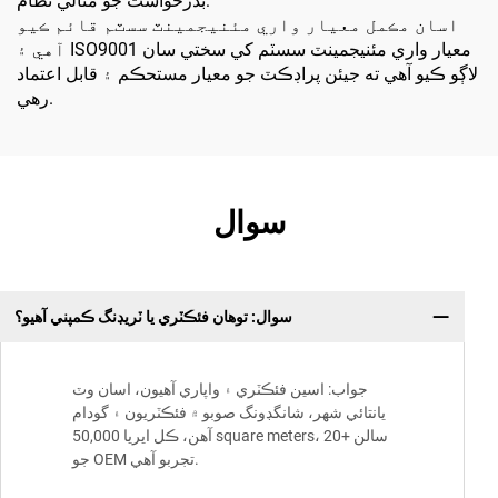
بدرخواست جو مثالي نظام:
اسان مڪمل معيار واري مئنيجمينٽ سسٽم قائم ڪيو
آهي ۽ ISO9001 معيار واري مئنيجمينٽ سسٽم کي سختي سان
لاڳو ڪيو آهي ته جيئن پراڊڪٽ جو معيار مستحڪم ۽ قابل اعتماد
رهي.
سوال
سوال: توهان فئڪٽري يا ٽريڊنگ ڪمپني آهيو؟
جواب: اسين فئڪٽري ۽ واپاري آهيون، اسان وٽ
يانتائي شھر، شانگڊونگ صوبو ۾ فئڪٽريون ۽ گودام
آهن، ڪل ايريا 50,000 square meters، 20+ سالن
جو OEM تجربو آهي.