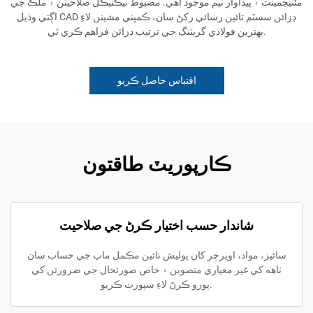
مئنيجمينٽ ۽ پيداوار ٽيم موجود آهي. مضبوط ٽيڪنيڪل صلاحيتن ۽ ملڪ جي
اڳتي وڌيل CAD ڊزائن سسٽم تائين رسائي رکڻ سان، ڪمپني مشينن لاءِ
بهترين فولادي گريٽنگ جي ترتيب ڊزائن فراهم ڪري ٿي.
اقتباس حاصل ڪريو
ڪارپوريٽ طاقتون
شاندار حسب اختيار ڪرڻ جي صلاحيت
سائيز، مواد، اوپرچر کان پوليش تائين مڪمل ماپ جي حساب سان
ٺاهه کي غير معياري منصوبن ۽ خاص صورتحال جي ضرورتن کي
پورو ڪرڻ لاءِ سپورٽ ڪريو.