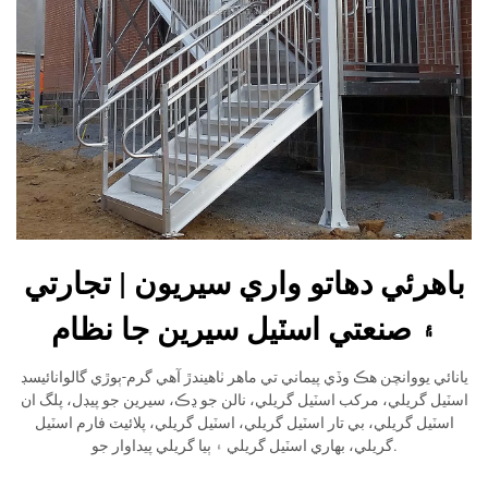
باهرئي دھاتو واري سيريون | تجارتي
۽ صنعتي اسٽيل سيرين جا نظام
يانائي يووانچن هڪ وڏي پيماني تي ماهر ٺاهيندڙ آهي گرم-ٻوڙي گالوانائيسڊ
اسٽيل گريلي، مرکب اسٽيل گريلي، نالن جو ڍڪ، سيرين جو پيڊل، پلگ ان
اسٽيل گريلي، بي تار اسٽيل گريلي، اسٽيل گريلي، پلائيٽ فارم اسٽيل
گريلي، بھاري اسٽيل گريلي ۽ ٻيا گريلي پيداوار جو.