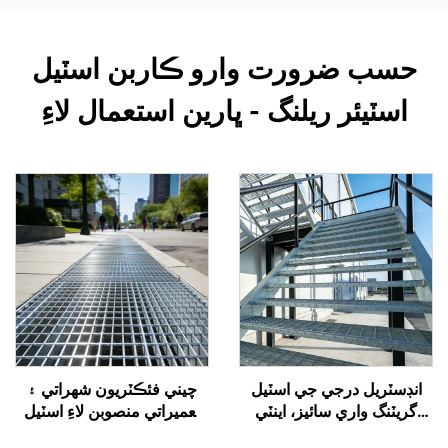
حسب ضرورت وارو ڪاربن اسٽيل
اسٽيئر ريلنگ - ڀارين استعمال لاءِ
انڊسٽريل درجي جي اسٽيل
چيني فئڪٽريون شهراتي ۽
گريٽنگ واري سائيز، اينٽي
تعميراتي منصوبن لاءِ اسٽيل
سلِپ ۽ آسان انسٽاليشن سان
گريٽنگ واري سائيزن استعمال