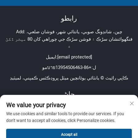
رابطو
Add: چين، شانڊونگ صوبي، يانتائي شهر، فوشان ضلعي،
فنگهوائنشان سڑڪ ۽ فوشن سڑڪ جي چوراھي کان 80 ميٽر ڏکڻ
۾
[email protected]
ايميل:
موบายل:
+86-13954506463
ڪاپي رائيٽ © يانٽائي يوئانچين ميٽل پروڊڪٽس ڪمپني، لميٽيڊ
ڄاڻ
We value your privacy
اسان جي هفتيوار نيوز ليٽر حاصل ڪرڻ لاءِ سائن اپ ڪريو
We use cookies and similar tools to provide our services. If you
don't want to accept all cookies, click Personalize cookies.
Accept all