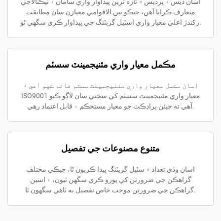
اسان ديس ۽ پرديس ۾ تازه ترين پيداوار واري سامان ۽ ٽيڪنالاجي
متعارف ڪرايا آهن، جيڪو بين الاقوامي معيازن سان مطابقت
رکندڙ اعليٰ معيار واري اسٽيل گريٽنگ جي پيداوار ڪري سگهي ٿو.
مڪمل معيار واري مئنيجمينٽ سسٽم
اسان مڪمل معيار واري مئنيجمينٽ سسٽم قائم ڪيو آهي ۽
ISO9001 معيار واري مئنيجمينٽ سسٽم کي سختي سان لاڳو ڪيو
آهي ته جيئن پراڊڪٽ جو معيار مستحڪم ۽ قابل اعتماد رهي.
متنوع مصنوعات جي تفصيل
اسان وڏي تعداد ۾ سٽيل گريٽنگ پيدا ڪريون ٿا، جيڪي مختلف
گراهڪن جي ضرورتن کي پورو ڪري سگهن ٿيون، ۽ اسين
گراهڪن جي ضرورتن موجب خاص تفصيل به ٺاهي سگهون ٿا.