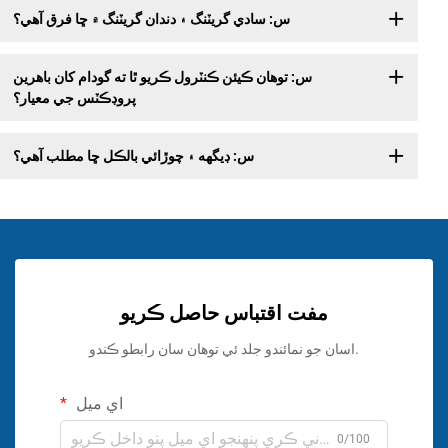
س: سادي گريٽنگ ۽ دندان گريٽنگ ۾ ڇا فرق آهي؟
س: توهان ڪيئن ڪنٽرول ڪريو ٿا ته گودام کان باهرين
پروڊڪٽس جي معيار؟
س: ڊيگهه ۽ چوڙائي بالڪل ڇا مطلب آهي؟
مفت اقتباس حاصل ڪريو
اسان جو نمائندو جلد ئي توهان سان رابطو ڪندو.
اي ميل
0/100