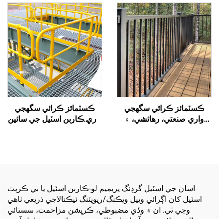
گڏ، شهراتي، تعميراتي
ڪن ٿيون، جيڪي غير سلِپ،
منصوبن، باغن، ۽ اوورپاسز لاءِ
جنگ مزاحم، انسٽال ڪرڻ ۾
مناسب
آسان، ۽ سائيز ۾ ڪسٽمائيز
ايبل آهن
ڪسٽمائز ڪرائي سگھجي
ڪسٽمائز ڪرائي سگھجي
واري صنعتي، رهائشي، ۽
واري ڪاربن اسٽيل جي سائين
تجارتي اسٽيل جي ريلنگ ۽
جي ريلنگ - ڀارين استعمال
گارڊريل
لاءِ، رهائشي/تجارتي/صناعتي
استعمال لاءِ مناسب
اسان جي اسٽيل گرڊنگ پريميم لو-ڪاربن اسٽيل يا بي ڪرپٽ
اسٽيل کان اڳرائي وييل ويڪنگ/ريويٽنگ ٽيڪنالاجي ذريعي ٺاهي
وڃي ٿي. ان ۾ وڏي مضبوطي، ڪرپشن مزاحمت، سستائي