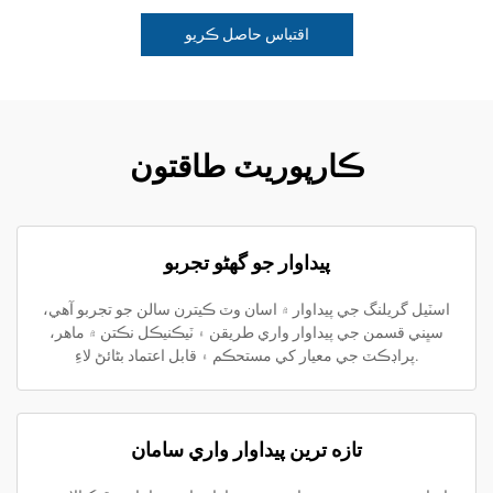
اقتباس حاصل ڪريو
ڪارپوريٽ طاقتون
پيداوار جو گهڻو تجربو
اسٽيل گريلنگ جي پيداوار ۾ اسان وٽ ڪيترن سالن جو تجربو آهي،
سڀني قسمن جي پيداوار واري طريقن ۽ ٽيڪنيڪل نڪتن ۾ ماھر،
پراڊڪٽ جي معيار کي مستحڪم ۽ قابل اعتماد بڻائڻ لاءِ.
تازه ترين پيداوار واري سامان