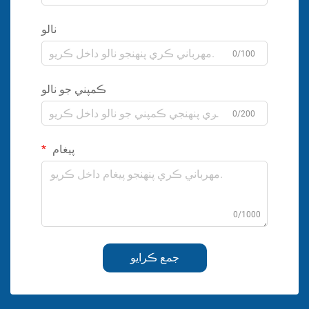
نالو
0/100
ڪمپني جو نالو
0/200
پيغام
0/1000
جمع ڪرايو