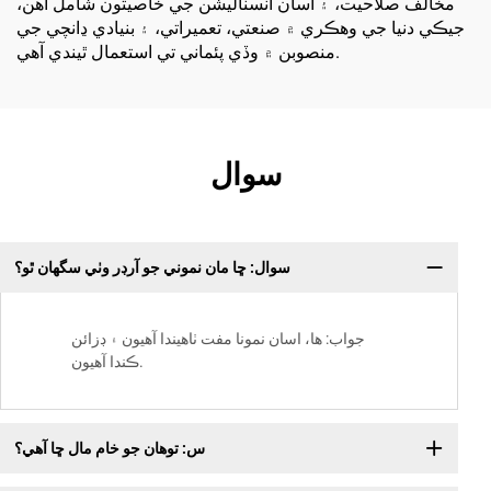
مخالف صلاحيت، ۽ آسان انسٽاليشن جي خاصيتون شامل آهن،
جيڪي دنيا جي وهڪري ۾ صنعتي، تعميراتي، ۽ بنيادي ڍانچي جي
منصوبن ۾ وڏي پئماني تي استعمال ٿيندي آهي.
سوال
سوال: ڇا مان نموني جو آرڊر وٺي سگهان ٿو؟
جواب: ها، اسان نمونا مفت ٺاهيندا آهيون ۽ ڊزائن
ڪندا آهيون.
س: توهان جو خام مال ڇا آهي؟