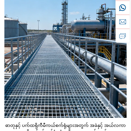
ဓာတုနှင့် ပက်ထရိုကီမီကယ်စက်ရုံများအတွက် အခဲနှင့် အယ်လကာ