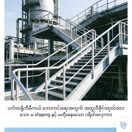
ပက်ထရိုကီမီကယ် ဘေးကင်းရေးအတွက် အထူးဒီဇိုင်းထုတ်ထား
သော မ slipping နှင့် မတိုးနှေးသော ဂရိတ်လှေကား