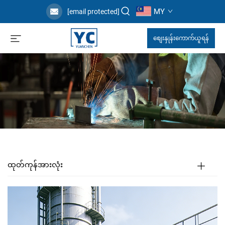
MY
[email protected]
စျေးနှုန်းကောက်ယူရန်
ထုတ်ကုန်အားလုံး