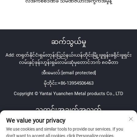
လိအက်စစ်ဒဏ်ခံ သံမဏိဇယားအကွက်အမှုန့်
ဆက်သွယ်မှု
Add: တရုတ်နိုင်ငံ၊ရှမ်းတုန်းပြည်နယ်၊ယန်တိုင်းမြို့၊ဖူရှန်းခရိုင်၊ဖူရှင်း
လမ်းနှင့်ဖုန်းဟွန်းရှမ်းလမ်းဆုံမှတောင်ဘက် ၈၀မီတာ
အီးမေးလ်:
[email protected]
မိုဘိုင်း:
+86-13954506463
Copyright © Yantai Yuanchen Metal products Co., LTD
သတင်းအချက်အလက်
We value your privacy
ကျွန်ုပ်တို့၏အပတ်စဉ်သတင်းလွှာကို လက်ခံရရှိရန် စာရင်းသွင်းပါ။
We use cookies and similar tools to provide our services. If you
don't want to accept all cookies, click Personalize cookies.