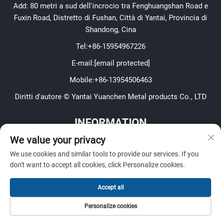
Add: 80 metri a sud dell'incrocio tra Fenghuangshan Road e
Fuxin Road, Distretto di Fushan, Città di Yantai, Provincia di
Shandong, Cina
Tel:
+86-15954967226
E-mail:
[email protected]
Mobile:
+86-13954506463
Diritti d'autore © Yantai Yuanchen Metal products Co., LTD
INFORMATION
We value your privacy
Iscriviti per ricevere la nostra newsletter settimanale
We use cookies and similar tools to provide our services. If you
don't want to accept all cookies, click Personalize cookies.
Accept all
Invia
Personalize cookies