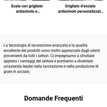
Scala con grigliato
Grigliato d'acciaio
antiscivolo e
antiscivolo personalizzato
anticorrosione progettata
fornito da fabbriche cinesi
specificamente per la
per il settore dell'energia
sicurezza nel settore
nuova, adatto a progetti
petrolchimico
fotovoltaici/eolici/di
accumulo energetico, con
alta resistenza, resistenza
La tecnologia di lavorazione avanzata e la qualità
alla corrosione, facile
eccellente dei prodotti sono molto apprezzate dagli utenti
installazione e dimensioni
provenienti da tutti i settori. Ci impegniamo a sfruttare
personalizzabili
appieno i vantaggi del settore e puntiamo a diventare
un'azienda leader nella lavorazione e nella produzione di
grate in acciaio.
Domande Frequenti