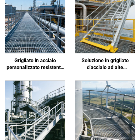
Grigliato in acciaio
Soluzione in grigliato
personalizzato resistente
d'acciaio ad alte
alla corrosione da acidi e
prestazioni: resiste alla
alcali per impianti chimici
nebbia salina costiera,
e petrolchimici
previene scivolamenti dei
lavoratori e riduce
l'accumulo di sporco