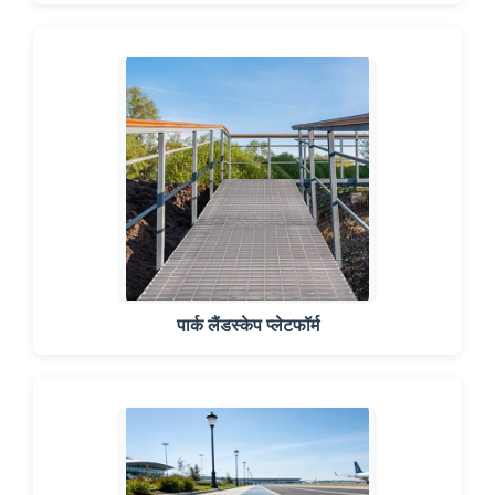
पार्क लैंडस्केप प्लेटफॉर्म