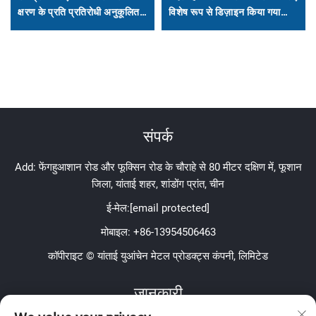
क्षरण के प्रति प्रतिरोधी अनुकूलित
विशेष रूप से डिज़ाइन किया गया
स्टील ग्रेटिंग
संक्षारण-रोधी और फिसलन-रोधी
सुरक्षा इस्पात ग्रिड समाधान
संपर्क
Add: फेंगहुआशान रोड और फूक्सिन रोड के चौराहे से 80 मीटर दक्षिण में, फूशान
जिला, यांताई शहर, शांडोंग प्रांत, चीन
ई-मेल:
[email protected]
मोबाइल:
+86-13954506463
कॉपीराइट © यांताई युआंचेन मेटल प्रोडक्ट्स कंपनी, लिमिटेड
जानकारी