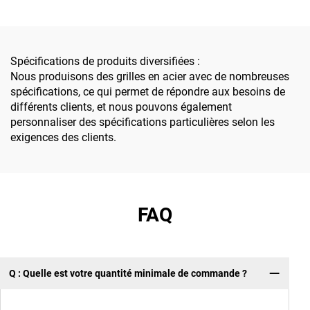
de l'énergie nouvelle,
construction, non
adapté aux projets
glissants, résistants à la
photovoltaïques/
corrosion, faciles à
éoliens/de stockage
installer et
Spécifications de produits diversifiées :
d'énergie, avec une haute
personnalisables en taille
Nous produisons des grilles en acier avec de nombreuses
résistance, une résistance
spécifications, ce qui permet de répondre aux besoins de
à la corrosion, une
différents clients, et nous pouvons également
installation facile et des
personnaliser des spécifications particulières selon les
dimensions
exigences des clients.
personnalisables
FAQ
Q : Quelle est votre quantité minimale de commande ?