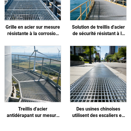
Grille en acier sur mesure
Solution de treillis d'acier
résistante à la corrosion
de sécurité résistant à la
par les acides et les alcalis
corrosion et aux glissades,
pour usines chimiques et
conçue spécifiquement
pétrochimiques
pour les environnements
extrêmes des plates-
formes offshore et des
ports
Treillis d'acier
Des usines chinoises
antidérapant sur mesure
utilisent des escaliers en
fourni par des usines
treillis d'acier pour des
chinoises pour l'industrie
projets municipaux et de