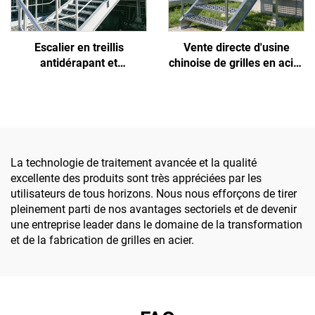
Escalier en treillis
Vente directe d'usine
antidérapant et
chinoise de grilles en acier
anticorrosion conçu
antidérapantes, haute
spécifiquement pour la
résistance, faciles à
sécurité dans l'industrie
installer et
pétrochimique
personnalisables,
destinées aux projets
d'énergie nouvelle
La technologie de traitement avancée et la qualité
photovoltaïque/
excellente des produits sont très appréciées par les
éolienne/de stockage
utilisateurs de tous horizons. Nous nous efforçons de tirer
d'énergie
pleinement parti de nos avantages sectoriels et de devenir
une entreprise leader dans le domaine de la transformation
et de la fabrication de grilles en acier.