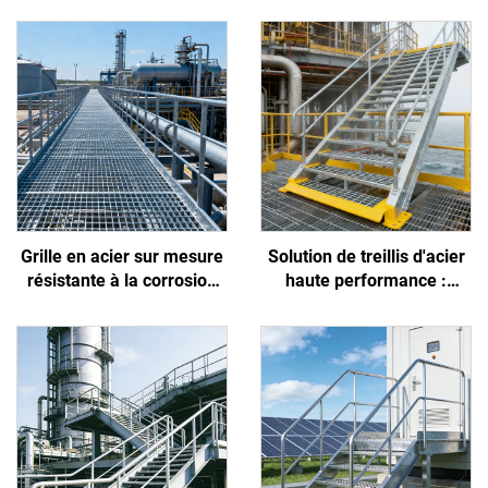
Grille en acier sur mesure
Solution de treillis d'acier
résistante à la corrosion
haute performance :
par les acides et les alcalis
résiste à l'embrun côtier,
pour usines chimiques et
empêche les glissades des
pétrochimiques
travailleurs et réduit
l'encrassement