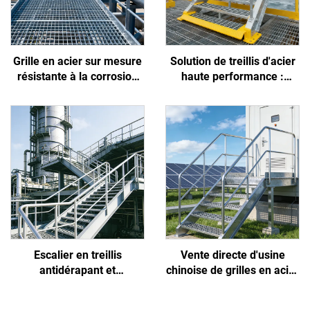
Grille en acier sur mesure
Solution de treillis d'acier
résistante à la corrosion
haute performance :
par les acides et les alcalis
résiste à l'embrun côtier,
pour usines chimiques et
empêche les glissades des
pétrochimiques
travailleurs et réduit
l'encrassement
Escalier en treillis
Vente directe d'usine
antidérapant et
chinoise de grilles en acier
anticorrosion conçu
antidérapantes, haute
spécifiquement pour la
résistance, faciles à