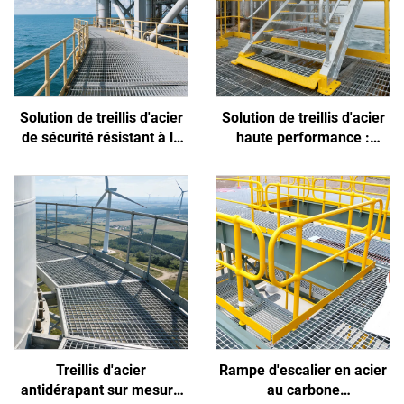
Solution de treillis d'acier
Solution de treillis d'acier
de sécurité résistant à la
haute performance :
corrosion et aux glissades,
résiste à l'embrun côtier,
conçue spécifiquement
empêche les glissades des
pour les environnements
travailleurs et réduit
extrêmes des plates-
l'encrassement
formes offshore et des
ports
Treillis d'acier
Rampe d'escalier en acier
antidérapant sur mesure
au carbone