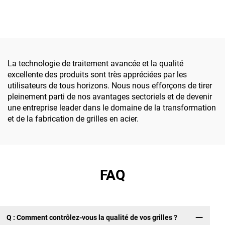
fourni par des usines
personnalisable - Robuste,
chinoises pour l'industrie
adaptée à un usage
de l'énergie nouvelle,
résidentiel/commercial/indus
adapté aux projets
photovoltaïques/
éoliens/de stockage
La technologie de traitement avancée et la qualité
d'énergie, avec une haute
excellente des produits sont très appréciées par les
résistance, une résistance
utilisateurs de tous horizons. Nous nous efforçons de tirer
à la corrosion, une
pleinement parti de nos avantages sectoriels et de devenir
installation facile et des
une entreprise leader dans le domaine de la transformation
dimensions
et de la fabrication de grilles en acier.
personnalisables
FAQ
Q : Comment contrôlez-vous la qualité de vos grilles ?