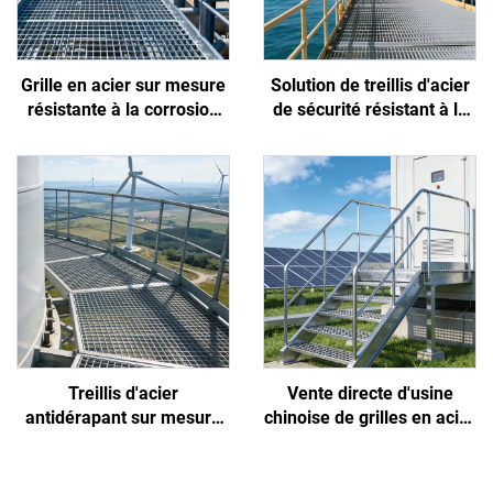
Grille en acier sur mesure
Solution de treillis d'acier
résistante à la corrosion
de sécurité résistant à la
par les acides et les alcalis
corrosion et aux glissades,
pour usines chimiques et
conçue spécifiquement
pétrochimiques
pour les environnements
extrêmes des plates-
formes offshore et des
ports
Treillis d'acier
Vente directe d'usine
antidérapant sur mesure
chinoise de grilles en acier
fourni par des usines
antidérapantes, haute
chinoises pour l'industrie
résistance, faciles à
de l'énergie nouvelle,
installer et