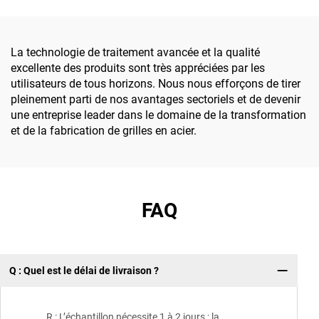
adapté aux projets
personnalisables,
photovoltaïques/
destinées aux projets
éoliens/de stockage
d'énergie nouvelle
La technologie de traitement avancée et la qualité
d'énergie, avec une haute
photovoltaïque/
excellente des produits sont très appréciées par les
résistance, une résistance
éolienne/de stockage
utilisateurs de tous horizons. Nous nous efforçons de tirer
à la corrosion, une
d'énergie
pleinement parti de nos avantages sectoriels et de devenir
installation facile et des
une entreprise leader dans le domaine de la transformation
dimensions
et de la fabrication de grilles en acier.
personnalisables
FAQ
Q : Quel est le délai de livraison ?
R : L’échantillon nécessite 1 à 2 jours ; la