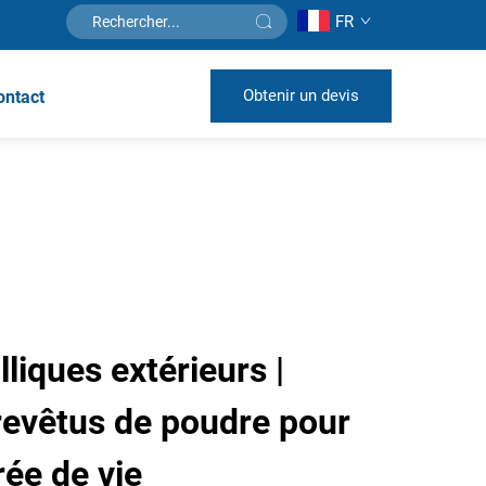
FR
Obtenir un devis
ontact
liques extérieurs |
revêtus de poudre pour
ée de vie