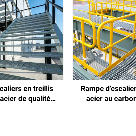
caliers en treillis
Rampe d'escalier
'acier de qualité
acier au carbo
industrielle,
personnalisable
érapants et faciles
Robuste, adaptée
staller, adaptés aux
usage