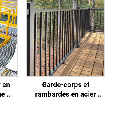
 en
Garde-corps et
ne
rambardes en acier
 -
industriels, résidentiels
 à un
et commerciaux sur
mesure