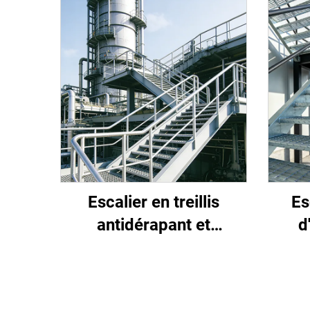
Escalier en treillis
Es
antidérapant et
d
anticorrosion conçu
spécifiquement pour la
antid
sécurité dans l'industrie
à in