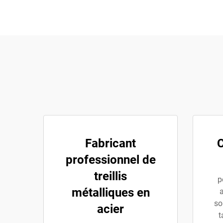
Fabricant
C
professionnel de
treillis
p
métalliques en
a
so
acier
t