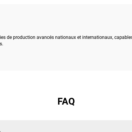
ets municipaux, de
résidentiel/commerc
truction, aux parcs
t aux passages
supérieurs
es de production avancés nationaux et internationaux, capables d
s.
FAQ